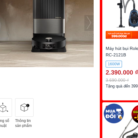
Máy hút bụi Rol
RC-2121B
1600W
2.390.000 ₫
3.690.000 ₫
Tặng quà đến 399
-30%
ng số
Thông tin
huật
sản phẩm