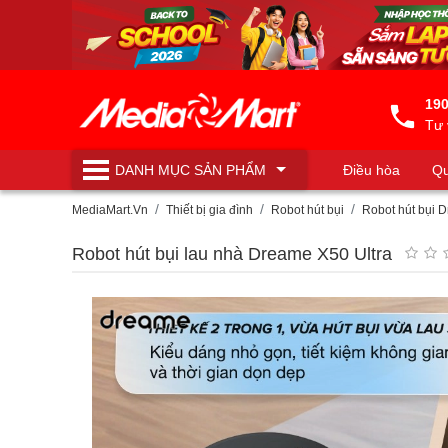
190
Tư 
DANH MỤC
SẢN PHẨM
Điều hòa
Qu
Máy lọc nước
MediaMart.Vn
Thiết bị gia đình
Robot hút bụi
Robot hút bụi 
Robot hút bụi lau nhà Dreame X50 Ultra