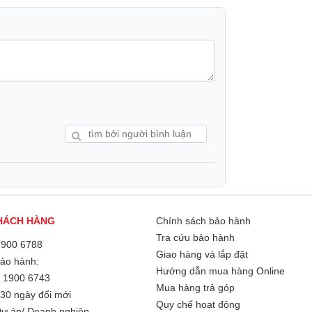
HÁCH HÀNG
Chính sách bảo hành
Tra cứu bảo hành
1900 6788
Giao hàng và lắp đặt
Bảo hành:
Hướng dẫn mua hàng Online
/
1900 6743
n diện và tiện lợi khi tích hợp đồng thời
Mua hàng trả góp
30 ngày đổi mới
 vận hành. Thiết bị có thể thực hiện hai tác
Quy chế hoạt động
ự án/ Doanh nghiệp
 chỉ sau một lần di chuyển, rút ngắn tối đa