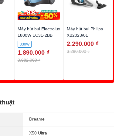
Máy hút bụi Electrolux
Máy hút bụi Philips
1800W EC31-2BB
XB2023/01
2.290.000 ₫
330W
3.280.000 ₫
1.890.000 ₫
3.982.000 ₫
thuật
Dreame
X50 Ultra