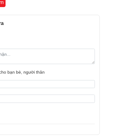
êm
Bảo hành
Xuất xứ
ra
 cho bạn bè, người thân