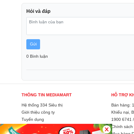
Hỏi và đáp
Gửi
0 Bình luận
THÔNG TIN MEDIAMART
HỖ TRỢ K
Hệ thống 334 Siêu thị
Bán hàng: 
Giới thiệu công ty
Khiếu nại, 
Tính năng đặc biệt
Tuyển dụng
1900 6741
- Dreame X50 Ultra mang đến giải pháp làm sạch toà
Liên hệ và góp ý
Chính sách 
chức năng hút bụi và lau sàn trong cùng một chu trình
Phương thức thanh toán
Mua hàng D
vụ cùng lúc, giúp loại bỏ bụi bẩn và vết bám trên sàn