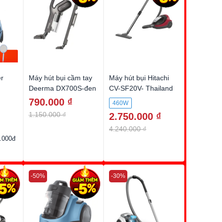
er
Máy hút bụi cầm tay
Máy hút bụi Hitachi
Deerma DX700S-đen
CV-SF20V- Thailand
790.000 ₫
460W
1.150.000 ₫
2.750.000 ₫
4.240.000 ₫
.000đ
-50%
-30%