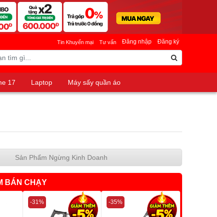
Đăng nhập
Đăng ký
Tin Khuyến mại
Tư vấn
ne 17
Laptop
Máy sấy quần áo
Sản Phẩm Ngừng Kinh Doanh
M BÁN CHẠY
-31%
-35%