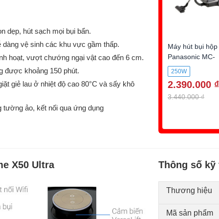
n dẹp, hút sạch mọi bụi bẩn.
ễ dàng vệ sinh các khu vực gầm thấp.
Máy hút bụi hộp
Panasonic MC-
nh hoạt, vượt chướng ngại vật cao đến 6 cm.
CL601AN49
ng được khoảng 150 phút.
250W
2.390.000 ₫
ặt giẻ lau ở nhiệt độ cao 80°C và sấy khô
3.440.000 ₫
ng tường ảo, kết nối qua ứng dụng
me X50 Ultra
Thông số kỹ 
Thương hiệu
Mã sản phẩm