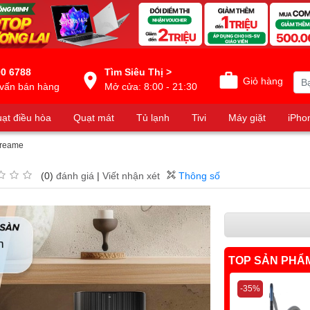
0 6788
Tìm Siêu Thị >
Giỏ hàng
vấn bán hàng
Mở cửa: 8:00 - 21:30
ạt điều hòa
Quạt mát
Tủ lạnh
Tivi
Máy giặt
iPho
Dreame
(0)
đánh giá
|
Viết nhận xét
Thông số
TOP SẢN PHẨ
-35%