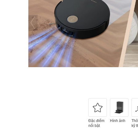
Đặc điểm
Hình ảnh
Thô
nổi bật
kỹ t