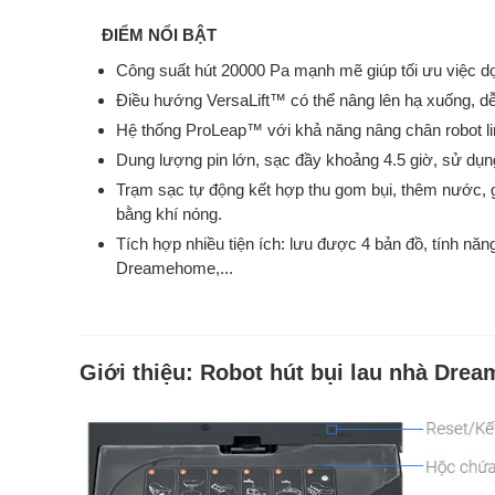
ĐIỂM NỔI BẬT
Công suất hút 20000 Pa mạnh mẽ giúp tối ưu việc dọ
Điều hướng VersaLift™ có thể nâng lên hạ xuống, d
Hệ thống ProLeap™ với khả năng nâng chân robot li
Dung lượng pin lớn, sạc đầy khoảng 4.5 giờ, sử dụ
Trạm sạc tự động kết hợp thu gom bụi, thêm nước, gi
bằng khí nóng.
Tích hợp nhiều tiện ích: lưu được 4 bản đồ, tính nă
Dreamehome,...
Giới thiệu:
Robot hút bụi lau nhà Drea