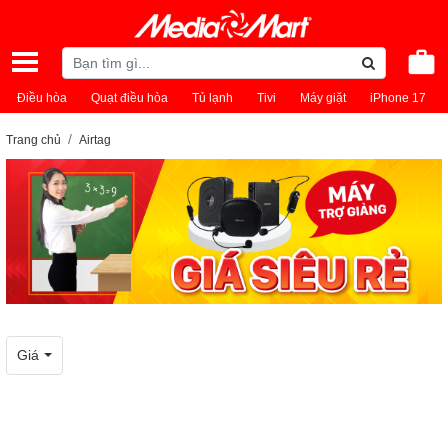
Điều hòa
Quạt điều hòa
Tủ lạnh
Tivi
Máy giặt
iPhone 17
Trang chủ
Airtag
Giá