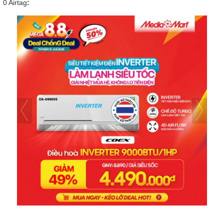
0
Airtag
: