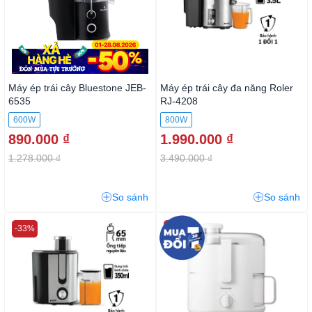
Máy ép trái cây Bluestone JEB-
Máy ép trái cây đa năng Roler
6535
RJ-4208
600W
800W
890.000 ₫
1.990.000 ₫
1.278.000 ₫
3.490.000 ₫
So sánh
So sánh
-33%
-42%