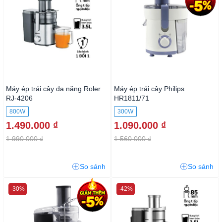
Máy ép trái cây đa năng Roler
Máy ép trái cây Philips
RJ-4206
HR1811/71
800W
300W
1.490.000 ₫
1.090.000 ₫
1.990.000 ₫
1.560.000 ₫
So sánh
So sánh
-30%
-42%