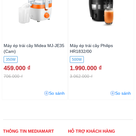
Máy ép trái cây Midea MJ-JE35
Máy ép trái cây Philips
(Cam)
HR1832/00
350W
500W
459.000 ₫
1.990.000 ₫
706.000 ₫
3.062.000 ₫
So sánh
So sánh
THÔNG TIN MEDIAMART
HỖ TRỢ KHÁCH HÀNG