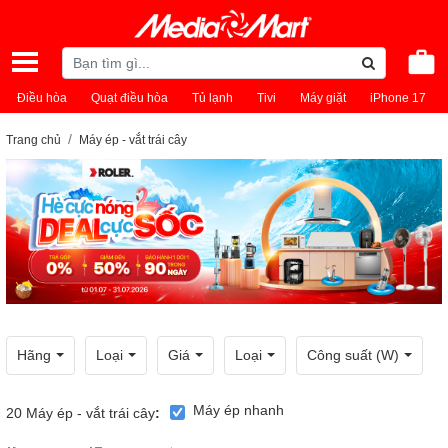
Điều hòa
Quạt điều hòa
Tủ lạnh
Tivi
Máy giặt
iPhone 17
Trang chủ
Máy ép - vắt trái cây
Hãng
Loại
Giá
Loại
Công suất (W)
Máy ép nhanh
20
Máy ép - vắt trái cây
: