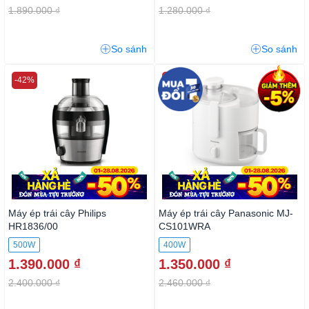
1.890.000 ₫
1.280.000 ₫
So sánh
So sánh
-42%
-45%
Máy ép trái cây Philips
Máy ép trái cây Panasonic MJ-
HR1836/00
CS101WRA
500W
400W
1.390.000 ₫
1.350.000 ₫
2.400.000 ₫
2.460.000 ₫