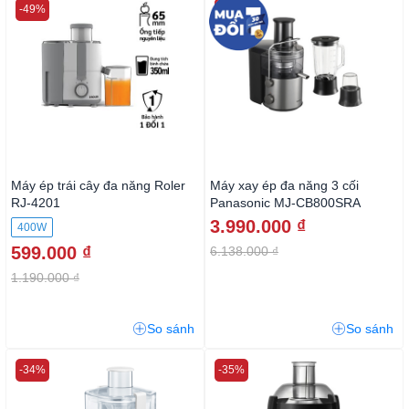
-49%
-34%
Máy ép trái cây đa năng Roler
Máy xay ép đa năng 3 cối
RJ-4201
Panasonic MJ-CB800SRA
3.990.000 ₫
400W
599.000 ₫
6.138.000 ₫
1.190.000 ₫
So sánh
So sánh
-34%
-35%