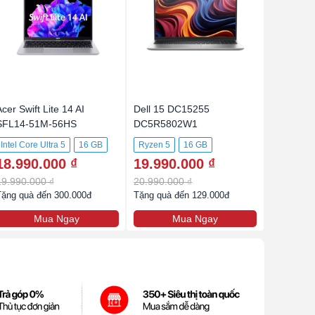
cer Swift Lite 14 AI
Dell 15 DC15255
SFL14-51M-56HS
DC5R5802W1
Intel Core Ultra 5
16 GB
Ryzen 5
16 GB
18.990.000 ₫
19.990.000 ₫
512GB SSD
512GB SSD
19.990.000 ₫
20.990.000 ₫
Tặng quà đến 300.000đ
Tặng quà đến 129.000đ
Mua Ngay
Mua Ngay