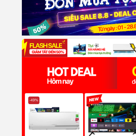
-49%
-50%