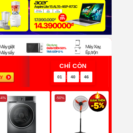
CHỈ CÒN
:
:
01
40
45
44%
-50%
-41%