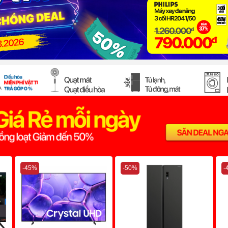
-45%
-50%
-