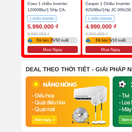
Coex 1 chiều Inverter
Casper 1 Chiều Inverter
12000Btu/1.5Hp CA-
9250Btu/1Hp JC-09IU36
12IN35
1 chiều Inverter
1 chiều Inverter
5.990.000 ₫
4.990.000 ₫
9.990.000 ₫
8.900.000 ₫
🔥
🔥
Đã bán 25/50 suất
Đã bán 5/10 suất
Mua Ngay
Mua Ngay
DEAL THEO THỜI TIẾT - GIẢI PHÁP 