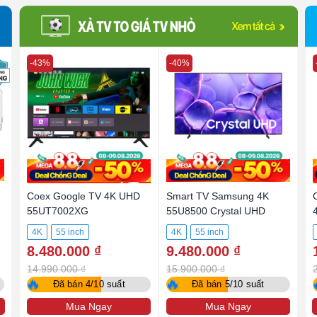
-43%
-40%
Coex Google TV 4K UHD
Smart TV Samsung 4K
55UT7002XG
55U8500 Crystal UHD
4K
55 inch
4K
55 inch
8.480.000 ₫
9.480.000 ₫
14.990.000 ₫
15.900.000 ₫
🔥
🔥
Đã bán 4/10 suất
Đã bán 5/10 suất
Mua Ngay
Mua Ngay