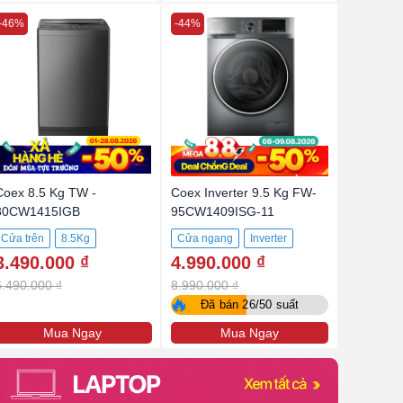
-46%
-44%
Coex 8.5 Kg TW -
Coex Inverter 9.5 Kg FW-
80CW1415IGB
95CW1409ISG-11
Cửa trên
8.5Kg
Cửa ngang
Inverter
3.490.000 ₫
4.990.000 ₫
BLDC
9.5Kg
6.490.000 ₫
8.990.000 ₫
🔥
Đã bán 26/50 suất
Mua Ngay
Mua Ngay