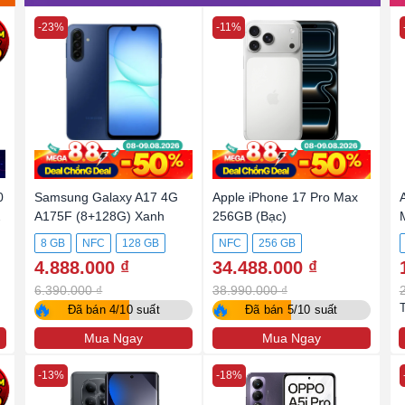
-23%
-11%
0
Samsung Galaxy A17 4G
Apple iPhone 17 Pro Max
2
A175F (8+128G) Xanh
256GB (Bạc)
8 GB
NFC
128 GB
NFC
256 GB
4.888.000 ₫
34.488.000 ₫
6.390.000 ₫
38.990.000 ₫
🔥
🔥
Đã bán 4/10 suất
Đã bán 5/10 suất
Mua Ngay
Mua Ngay
-13%
-18%