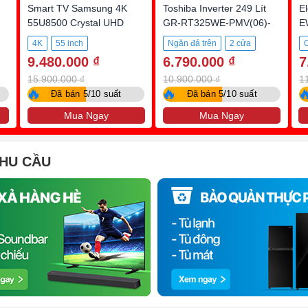
Smart TV Samsung 4K
Toshiba Inverter 249 Lít
El
55U8500 Crystal UHD
GR-RT325WE-PMV(06)-
E
MG
4K
55 inch
Ngăn đá trên
2 cửa
9.480.000 ₫
6.790.000 ₫
7
249 lít
15.900.000 ₫
10.900.000 ₫
1
🔥
🔥

Đã bán 5/10 suất
Đã bán 5/10 suất
Mua Ngay
Mua Ngay
NHU CẦU