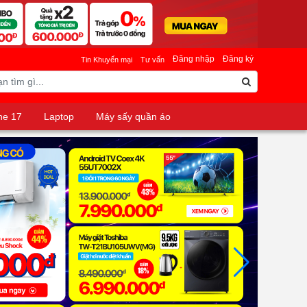
Đăng nhập
Đăng ký
Tin Khuyến mại
Tư vấn
ne 17
Laptop
Máy sấy quần áo