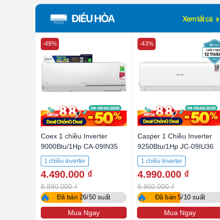
-49%
-43%
Coex 1 chiều Inverter
Casper 1 Chiều Inverter
9000Btu/1Hp CA-09IN35
9250Btu/1Hp JC-09IU36
1 chiều Inverter
1 chiều Inverter
4.490.000 ₫
4.990.000 ₫
8.890.000 ₫
8.900.000 ₫
🔥
🔥
Đã bán 26/50 suất
Đã bán 5/10 suất
Mua Ngay
Mua Ngay