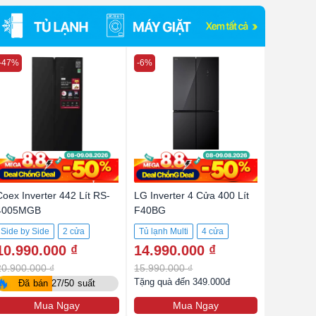
-47%
-6%
Coex Inverter 442 Lít RS-
LG Inverter 4 Cửa 400 Lít
4005MGB
F40BG
Side by Side
2 cửa
Tủ lạnh Multi
4 cửa
10.990.000 ₫
14.990.000 ₫
442 lít
400 lít
20.900.000 ₫
15.990.000 ₫
🔥
Tặng quà đến 349.000đ
Đã bán 27/50 suất
Mua Ngay
Mua Ngay