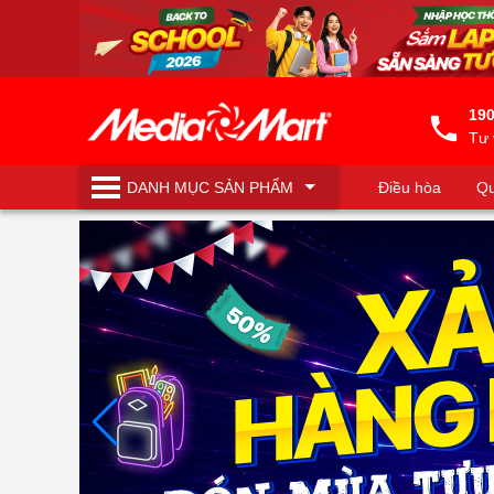
190
Tư 
DANH MỤC
SẢN PHẨM
Điều hòa
Qu
Máy lọc nước