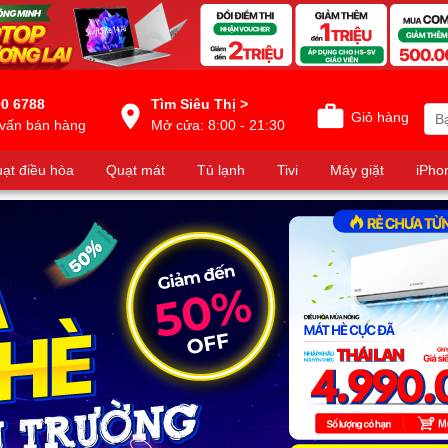
0 6788
Tìm Siêu Thị >
Giỏ hàng
vấn bán hàng
Mở cửa: 8:00 - 21:30
ạt điều hòa
Quạt mát
Tủ lạnh
Tivi
Máy giặt
iPho