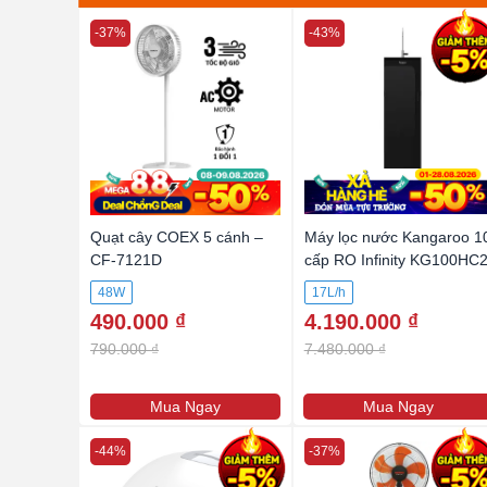
-37%
-43%
Quạt cây COEX 5 cánh –
Máy lọc nước Kangaroo 1
CF-7121D
cấp RO Infinity KG100HC
48W
17L/h
490.000 ₫
4.190.000 ₫
790.000 ₫
7.480.000 ₫
Mua Ngay
Mua Ngay
-44%
-37%