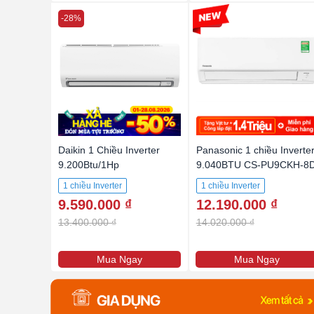
-28%
-13%
Daikin 1 Chiều Inverter
Panasonic 1 chiều Inverte
9.200Btu/1Hp
9.040BTU CS-PU9CKH-8
ATKB25ZVMV
1 chiều Inverter
1 chiều Inverter
9.590.000 ₫
12.190.000 ₫
13.400.000 ₫
14.020.000 ₫
Mua Ngay
Mua Ngay