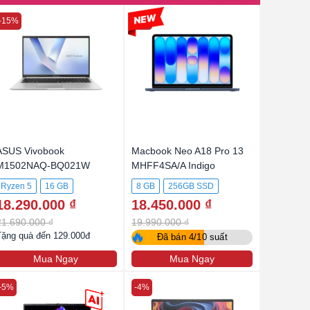
-15%
-7%
ASUS Vivobook
Macbook Neo A18 Pro 13
M1502NAQ-BQ021W
MHFF4SA/A Indigo
Ryzen 5
16 GB
8 GB
256GB SSD
18.290.000 ₫
18.450.000 ₫
21.690.000 ₫
19.990.000 ₫
🔥
Tặng quà đến 129.000đ
Đã bán 4/10 suất
Mua Ngay
Mua Ngay
-5%
-4%