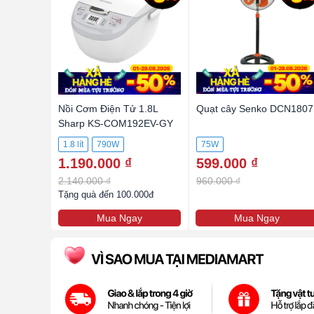
Nồi Cơm Điện Tử 1.8L
Quạt cây Senko DCN1807
Sharp KS-COM192EV-GY
1.8 lít
790W
75W
1.190.000 ₫
599.000 ₫
2.140.000 ₫
960.000 ₫
Tặng quà đến 100.000đ
Mua Ngay
Mua Ngay