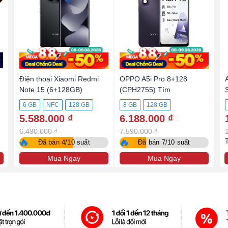
Điện thoại Xiaomi Redmi
OPPO A5i Pro 8+128
A
Note 15 (6+128GB)
(CPH2755) Tím
6 GB
NFC
128 GB
8 GB
128 GB
5.588.000 ₫
6.188.000 ₫
6.490.000 ₫
7.590.000 ₫
🔥
🔥
Đã bán 4/10 suất
Đã bán 7/10 suất
Mua Ngay
Mua Ngay