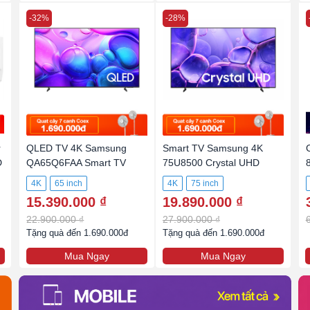
-32%
-28%
r
QLED TV 4K Samsung
Smart TV Samsung 4K
D
QA65Q6FAA Smart TV
75U8500 Crystal UHD
4K
65 inch
4K
75 inch
15.390.000 ₫
19.890.000 ₫
22.900.000 ₫
27.900.000 ₫
Tặng quà đến 1.690.000đ
Tặng quà đến 1.690.000đ
Mua Ngay
Mua Ngay