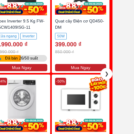
oex Inverter 9.5 Kg FW-
Quạt cây Điện cơ QD450-
QLED TV 
5CW1409ISG-11
DM
QA55Q6F 
Cửa ngang
Inverter
50W
4K
55 i
.990.000 ₫
399.000 ₫
10.490
BLDC
9.5Kg
.990.000 ₫
850.000 ₫
17.990.00

Đã bán 26/50 suất
Mua Ngay
Mua Ngay
M
❯
34%
-50%
-50%