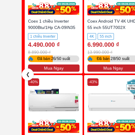
Coex 1 chiều Inverter
Coex Android TV 4K UH
9000Btu/1Hp CA-09IN35
55 inch 55UT7002X
1 chiều Inverter
4K
55 inch
4.490.000 ₫
6.990.000 ₫
8.890.000 ₫
13.990.000 ₫
🔥
🔥
Đã bán 26/50 suất
Đã bán 28/50 suất
Mua Ngay
Mua Ngay
❮
-40%
-43%