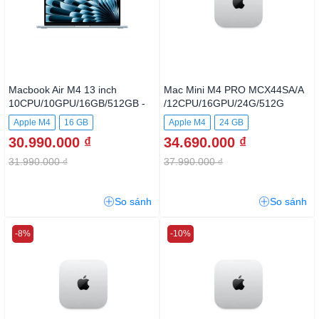
Macbook Air M4 13 inch
Mac Mini M4 PRO MCX44SA/A
10CPU/10GPU/16GB/512GB -
/12CPU/16GPU/24G/512G
Sky Blue
Apple M4
16 GB
Apple M4
24 GB
30.990.000 ₫
34.690.000 ₫
512GB SSD
31.990.000 ₫
37.990.000 ₫
So sánh
So sánh
-8%
-10%