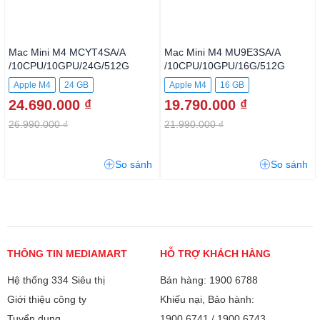
Mac Mini M4 MCYT4SA/A
Mac Mini M4 MU9E3SA/A
/10CPU/10GPU/24G/512G
/10CPU/10GPU/16G/512G
Apple M4
24 GB
Apple M4
16 GB
24.690.000 ₫
19.790.000 ₫
512GB SSD
512GB SSD
26.990.000 ₫
21.990.000 ₫
So sánh
So sánh
THÔNG TIN MEDIAMART
HỖ TRỢ KHÁCH HÀNG
Hệ thống 334 Siêu thị
Bán hàng: 1900 6788
Giới thiệu công ty
Khiếu nại, Bảo hành:
Tuyển dụng
1900 6741
/
1900 6743