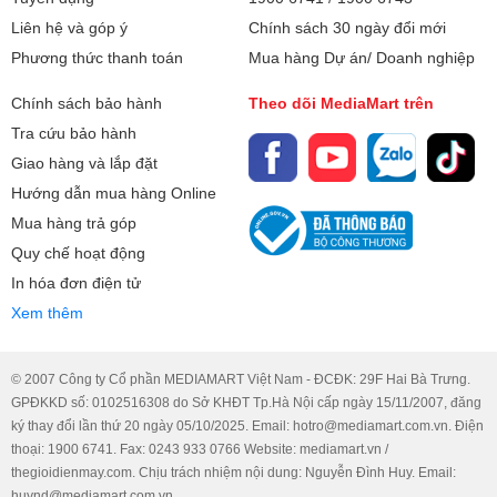
Liên hệ và góp ý
Chính sách 30 ngày đổi mới
Phương thức thanh toán
Mua hàng Dự án/ Doanh nghiệp
Chính sách bảo hành
Theo dõi MediaMart trên
Tra cứu bảo hành
Giao hàng và lắp đặt
Hướng dẫn mua hàng Online
Mua hàng trả góp
Quy chế hoạt động
In hóa đơn điện tử
Xem thêm
© 2007 Công ty Cổ phần MEDIAMART Việt Nam - ĐCĐK: 29F Hai Bà Trưng.
GPĐKKD số: 0102516308 do Sở KHĐT Tp.Hà Nội cấp ngày 15/11/2007, đăng
ký thay đổi lần thứ 20 ngày 05/10/2025. Email: hotro@mediamart.com.vn. Điện
thoại: 1900 6741. Fax: 0243 933 0766 Website: mediamart.vn /
thegioidienmay.com. Chịu trách nhiệm nội dung: Nguyễn Đình Huy. Email:
huynd@mediamart.com.vn