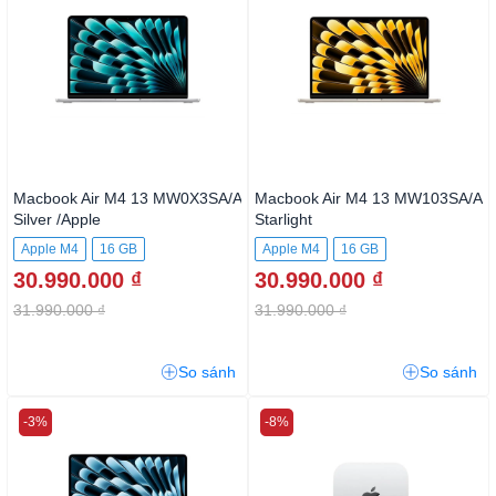
Macbook Air M4 13 MW0X3SA/A
Macbook Air M4 13 MW103SA/A
Silver /Apple
Starlight
M4/10CPU/10GPU/16GB/512G
Apple M4
16 GB
Apple M4
16 GB
BSSD
30.990.000 ₫
30.990.000 ₫
512GB SSD
31.990.000 ₫
31.990.000 ₫
So sánh
So sánh
-3%
-8%