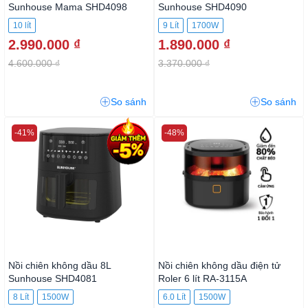
Sunhouse Mama SHD4098
Sunhouse SHD4090
10 lít
9 Lít
1700W
2.990.000 ₫
1.890.000 ₫
4.600.000 ₫
3.370.000 ₫
So sánh
So sánh
-41%
-48%
Nồi chiên không dầu 8L
Nồi chiên không dầu điện tử
Sunhouse SHD4081
Roler 6 lít RA-3115A
8 Lít
1500W
6.0 Lít
1500W