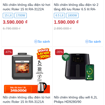
Nồi chiên không dầu điện tử hơi
Nồi chiên không dầu điện tử 2
nước Roler 15 lít RA-3122A
tầng đối lưu Roler 6.5 lít RA-
3129AS
15 Lít
1700W
6.5 Lít
1800W
3.590.000 ₫
1.590.000 ₫
6.790.000 ₫
2.890.000 ₫
So sánh
So sánh
-47%
-35%
Nồi chiên không dầu điện tử hơi
Nồi chiên không dầu wifi 6,2L
nước Roler 15 lít RA-3121A
Philips HD9280/90