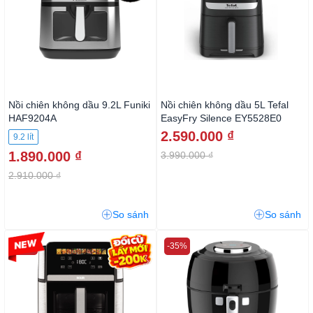
Nồi chiên không dầu 9.2L Funiki
Nồi chiên không dầu 5L Tefal
HAF9204A
EasyFry Silence EY5528E0
2.590.000 ₫
9.2 lít
1.890.000 ₫
3.990.000 ₫
2.910.000 ₫
So sánh
So sánh
-29%
-35%