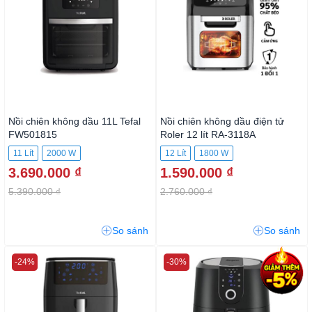
Nồi chiên không dầu 11L Tefal
Nồi chiên không dầu điện tử
FW501815
Roler 12 lít RA-3118A
11 Lít
2000 W
12 Lít
1800 W
3.690.000 ₫
1.590.000 ₫
5.390.000 ₫
2.760.000 ₫
So sánh
So sánh
-24%
-30%