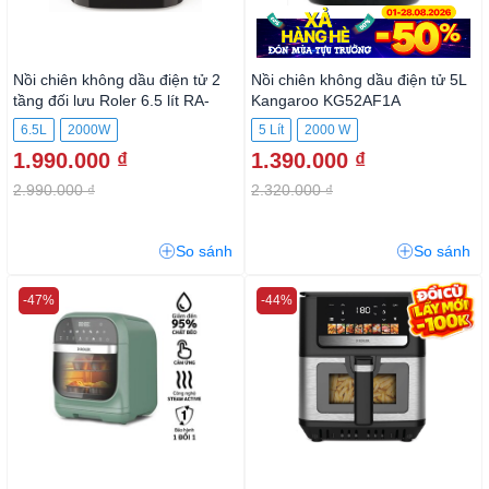
Nồi chiên không dầu điện tử 2
Nồi chiên không dầu điện tử 5L
tầng đối lưu Roler 6.5 lít RA-
Kangaroo KG52AF1A
3127A
6.5L
2000W
5 Lít
2000 W
1.990.000 ₫
1.390.000 ₫
2.990.000 ₫
2.320.000 ₫
So sánh
So sánh
-47%
-44%