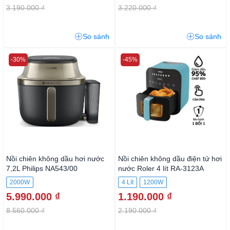
3.190.000 ₫
3.220.000 ₫
So sánh
So sánh
-30%
-45%
Nồi chiên không dầu hơi nước
Nồi chiên không dầu điện tử hơi
7,2L Philips NA543/00
nước Roler 4 lít RA-3123A
2000W
4 Lít
1200W
5.990.000 ₫
1.190.000 ₫
8.560.000 ₫
2.190.000 ₫