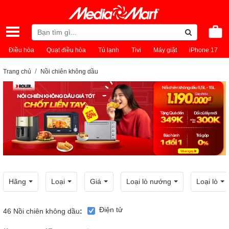
Điều hòa
Quạt điều hòa
Tủ lạnh
Tivi
Máy giặt
iPhone 17
Trang chủ
Nồi chiên không dầu
Hãng
Loại
Giá
Loại lò nướng
Loại lò
Điện tử
46
Nồi chiên không dầu
: