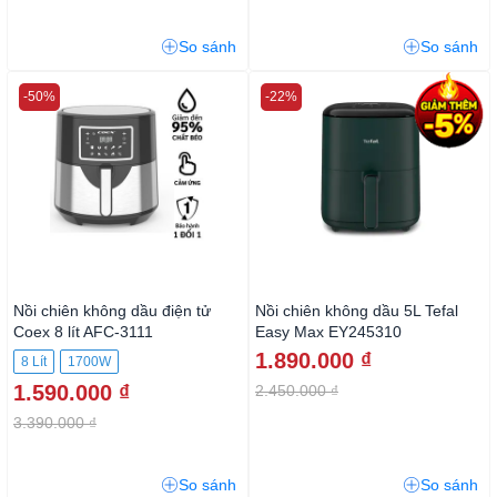
So sánh
So sánh
-50%
-22%
Nồi chiên không dầu điện tử
Nồi chiên không dầu 5L Tefal
Coex 8 lít AFC-3111
Easy Max EY245310
1.890.000 ₫
8 Lít
1700W
1.590.000 ₫
2.450.000 ₫
3.390.000 ₫
So sánh
So sánh