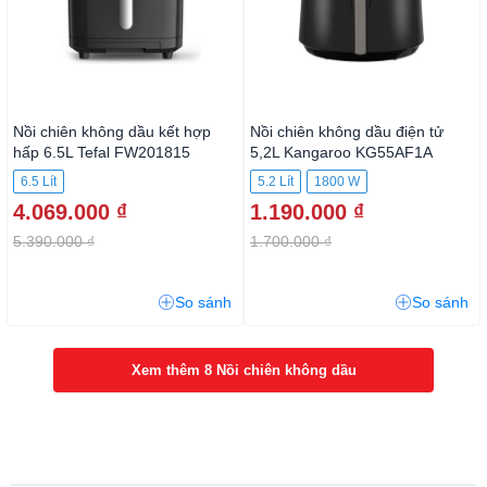
Nồi chiên không dầu kết hợp
Nồi chiên không dầu điện tử
hấp 6.5L Tefal FW201815
5,2L Kangaroo KG55AF1A
6.5 Lít
5.2 Lít
1800 W
4.069.000 ₫
1.190.000 ₫
5.390.000 ₫
1.700.000 ₫
So sánh
So sánh
Xem thêm 8 Nồi chiên không dầu