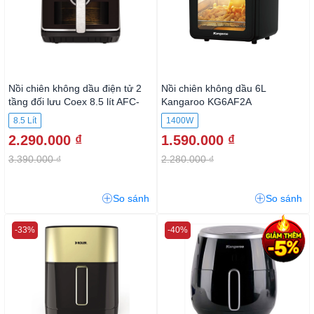
Nồi chiên không dầu điện tử 2
Nồi chiên không dầu 6L
tầng đối lưu Coex 8.5 lít AFC-
Kangaroo KG6AF2A
3131DH
8.5 Lít
1400W
2.290.000 ₫
1.590.000 ₫
3.390.000 ₫
2.280.000 ₫
So sánh
So sánh
-33%
-40%