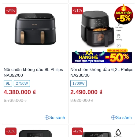
-34%
-31%
Nồi chiên không dầu 9L Philips
Nồi chiên không dầu 6,2L
NA352/00
Philips NA230/00
9L
2750W
1700W
4.380.000 ₫
2.490.000 ₫
6.738.000 ₫
3.620.000 ₫
So sánh
So sánh
-31%
-42%