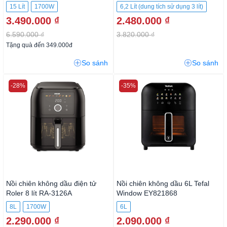
15 Lít
1700W
6,2 Lít (dung tích sử dụng 3 lít)
3.490.000 ₫
2.480.000 ₫
2000 W
6.590.000 ₫
3.820.000 ₫
Tặng quà đến 349.000đ
So sánh
So sánh
-28%
-35%
Nồi chiên không dầu điện tử
Nồi chiên không dầu 6L Tefal
Roler 8 lít RA-3126A
Window EY821868
8L
1700W
6L
2.290.000 ₫
2.090.000 ₫