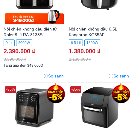
Nồi chiên không dầu điện tử
Nồi chiên không dầu 6,5L
Roler 9 lít RA-3133S
Kangaroo KG65AF
9 Lít
2000W
6.5 Lít
1800W
2.390.000 ₫
1.380.000 ₫
3.390.000 ₫
2.130.000 ₫
Tặng quà đến 349.000đ
So sánh
So sánh
-35%
-35%