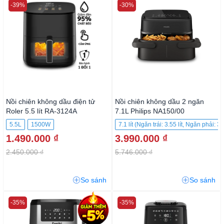
-39%
-30%
Nồi chiên không dầu điện tử
Nồi chiên không dầu 2 ngăn
Roler 5.5 lít RA-3124A
7.1L Philips NA150/00
5.5L
1500W
7.1 lít (Ngăn trái: 3.55 lít, Ngăn phải: 3.5
1.490.000 ₫
3.990.000 ₫
2.450.000 ₫
5.746.000 ₫
So sánh
So sánh
-35%
-35%