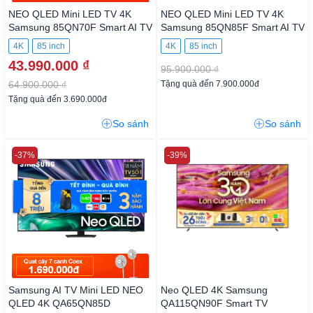
NEO QLED Mini LED TV 4K
NEO QLED Mini LED TV 4K
Samsung 85QN70F Smart AI
Samsung 85QN85F Smart AI
TV
TV
4K
85 inch
4K
85 inch
43.990.000 ₫
95.900.000 ₫
64.900.000 ₫
Tặng quà đến 7.900.000đ
Tặng quà đến 3.690.000đ
So sánh
So sánh
-37%
-39%
Samsung AI TV Mini LED NEO
Neo QLED 4K Samsung
QLED 4K QA65QN85D
QA115QN90F Smart TV