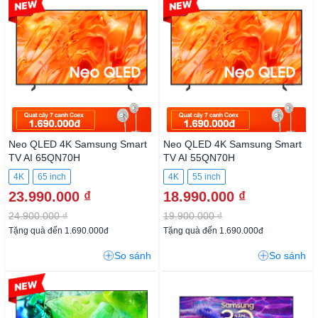
-3%
-4%
Neo QLED 4K Samsung Smart
Neo QLED 4K Samsung Smart
TV AI 65QN70H
TV AI 55QN70H
4K
65 inch
4K
55 inch
23.990.000 ₫
18.990.000 ₫
24.900.000 ₫
19.900.000 ₫
Tặng quà đến 1.690.000đ
Tặng quà đến 1.690.000đ
So sánh
So sánh