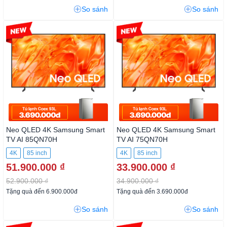
So sánh
So sánh
-1%
-2%
Neo QLED 4K Samsung Smart
Neo QLED 4K Samsung Smart
TV AI 85QN70H
TV AI 75QN70H
4K
85 inch
4K
85 inch
51.900.000 ₫
33.900.000 ₫
52.900.000 ₫
34.900.000 ₫
Tặng quà đến 6.900.000đ
Tặng quà đến 3.690.000đ
So sánh
So sánh