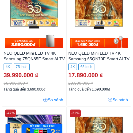
NEO QLED Mini LED TV 4K
NEO QLED Mini LED TV 4K
Samsung 75QN85F Smart AI
Samsung 65QN70F Smart AI
TV
TV
4K
75 inch
4K
65 inch
39.990.000 ₫
17.890.000 ₫
66.900.000 ₫
29.900.000 ₫
Tặng quà đến 3.690.000đ
Tặng quà đến 1.690.000đ
So sánh
So sánh
-47%
-31%