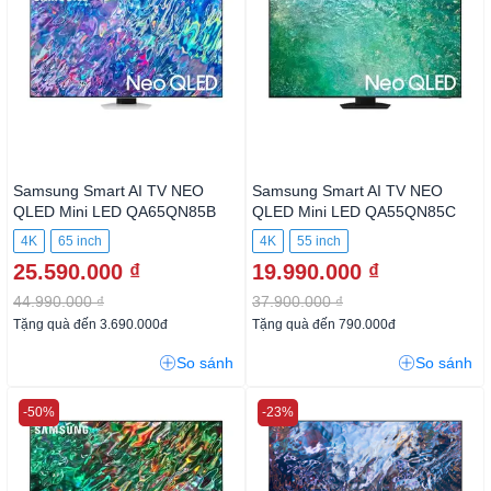
Samsung Smart AI TV NEO
Samsung Smart AI TV NEO
QLED Mini LED QA65QN85B
QLED Mini LED QA55QN85C
4K
65 inch
4K
55 inch
25.590.000 ₫
19.990.000 ₫
44.990.000 ₫
37.900.000 ₫
Tặng quà đến 3.690.000đ
Tặng quà đến 790.000đ
So sánh
So sánh
-50%
-23%