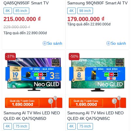
QA85QN950F Smart TV
Samsung 98QN90F Smart AI
TV
8K
85 inch
4K
98 inch
215.000.000 ₫
179.000.000 ₫
Tặng quà đến 22.890.000đ
229.000.000 ₫
Tặng quà đến 22.890.000đ
So sánh
So sánh
-37%
-50%
Samsung AI TV Mini LED NEO
Samsung AI TV Mini LED NEO
QLED 4K QA75QN85D
QLED 4K QA75QN85C
4K
75 inch
4K
75 inch