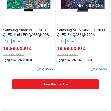
Samsung Smart AI TV NEO
Samsung AI TV Mini LED NEO
QLED Mini LED QA65QN90B
QLED 8K QA55QN700A
4K
65 inch
8K
55 inch
19.990.000 ₫
19.990.000 ₫
49.900.000 ₫
25.990.000 ₫
Tặng quà đến 790.000đ
Tặng quà đến 3.690.000đ
So sánh
So sánh
Xem thêm 2 Tivi