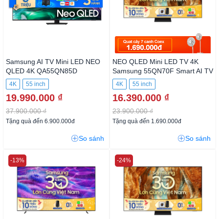
Samsung AI TV Mini LED NEO
NEO QLED Mini LED TV 4K
QLED 4K QA55QN85D
Samsung 55QN70F Smart AI
TV
4K
55 inch
4K
55 inch
19.990.000 ₫
16.390.000 ₫
37.900.000 ₫
23.900.000 ₫
Tặng quà đến 6.900.000đ
Tặng quà đến 1.690.000đ
So sánh
So sánh
-13%
-24%