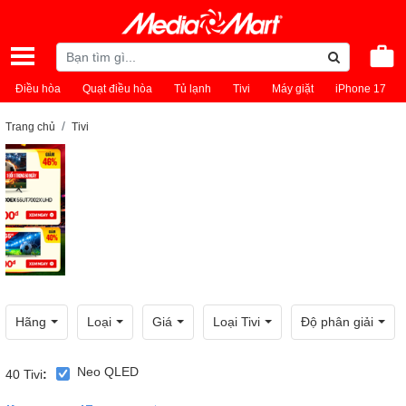
Điều hòa
Quạt điều hòa
Tủ lạnh
Tivi
Máy giặt
iPhone 17
Trang chủ
Tivi
Hãng
Loại
Giá
Loại Tivi
Độ phân giải
Neo QLED
40
Tivi
: