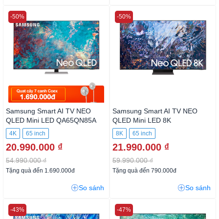
-50%
-50%
Samsung Smart AI TV NEO
Samsung Smart AI TV NEO
QLED Mini LED QA65QN85A
QLED Mini LED 8K
QA65QN700A
4K
65 inch
8K
65 inch
20.990.000 ₫
21.990.000 ₫
54.990.000 ₫
59.990.000 ₫
Tặng quà đến 1.690.000đ
Tặng quà đến 790.000đ
So sánh
So sánh
-43%
-47%