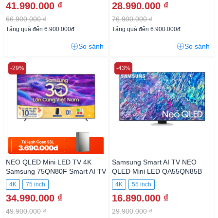
41.990.000 ₫
28.990.000 ₫
66.900.000 ₫
76.900.000 ₫
Tặng quà đến 6.900.000đ
Tặng quà đến 6.900.000đ
So sánh
So sánh
-29%
-43%
NEO QLED Mini LED TV 4K
Samsung Smart AI TV NEO
Samsung 75QN80F Smart AI
QLED Mini LED QA55QN85B
TV
4K
75 inch
4K
55 inch
34.990.000 ₫
16.890.000 ₫
49.900.000 ₫
29.900.000 ₫