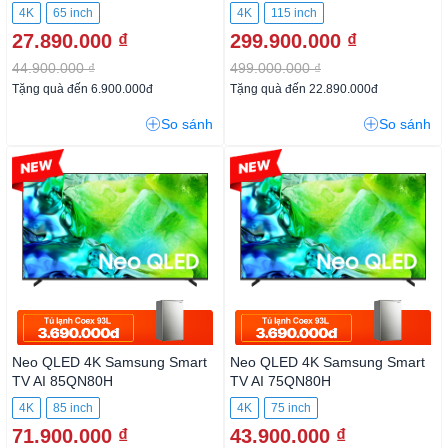
4K
65 inch
4K
115 inch
27.890.000 ₫
299.900.000 ₫
44.900.000 ₫
499.000.000 ₫
Tặng quà đến 6.900.000đ
Tặng quà đến 22.890.000đ
So sánh
So sánh
-1%
-2%
Neo QLED 4K Samsung Smart
Neo QLED 4K Samsung Smart
TV AI 85QN80H
TV AI 75QN80H
4K
85 inch
4K
75 inch
71.900.000 ₫
43.900.000 ₫