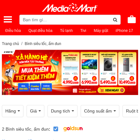
Điều hòa
Quạt điều hòa
Tủ lạnh
Tivi
Máy giặt
iPhone 17
Trang chủ
Bình siêu tốc, ấm đun
Hãng
Giá
Dung tích
Công suất ấm
Ruột b
2
Bình siêu tốc, ấm đun
: