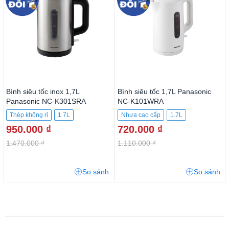
Bình siêu tốc inox 1,7L
Bình siêu tốc 1,7L Panasonic
Panasonic NC-K301SRA
NC-K101WRA
Thép không rỉ
1.7L
Nhựa cao cấp
1.7L
950.000 ₫
720.000 ₫
1850 - 2200 W
1850-2200W
1.470.000 ₫
1.110.000 ₫
So sánh
So sánh