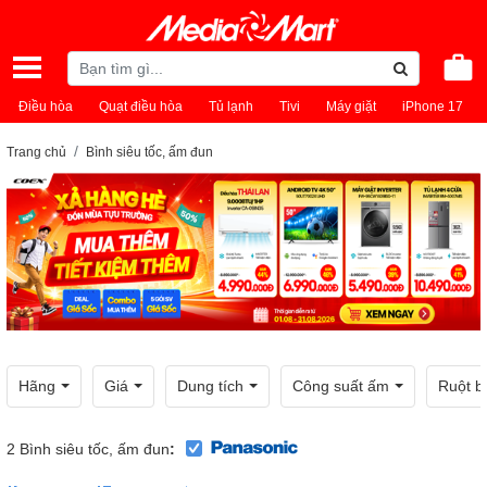
Điều hòa
Quạt điều hòa
Tủ lạnh
Tivi
Máy giặt
iPhone 17
Trang chủ
Bình siêu tốc, ấm đun
Hãng
Giá
Dung tích
Công suất ấm
Ruột b
2
Bình siêu tốc, ấm đun
: