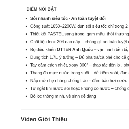
ĐIỂM NỔI BẬT
Sôi nhanh siêu tốc - An toàn tuyệt đối
Công suất 1850–2200W, đun sôi siêu tốc chỉ trong 2
Thiết kết PASTEL sang trọng, gam mầu thời thượng
Chất liệu Inox 304 cao cấp – chống gỉ, an toàn tuyệt
Bộ điều khiển
OTTER Anh Quốc
– vận hành bền bỉ,
Dung tích 1.7L lý tưởng – Đủ pha trà/cà phê cho cả g
Tay cầm cách nhiệt, xoay 360° – thao tác tiện lợi, p
Thang đo mực nước trong suốt – dễ kiểm soát, đun 
Nắp mở nhẹ nhàng chống trào – đảm bảo hơi nước kh
Tự ngắt khi nước sôi hoặc không có nước – chống qu
Bộ lọc thông minh, vệ sinh dễ dàng
Video Giới Thiệu