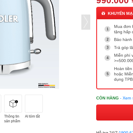
990.000 
KHUYẾN MẠ
Mua đơn 
tặng hấp 
Bảo hành l
Trả góp l
Miễn phí 
>=500.00
Hoàn tiền 
hoặc Miễn
dụng TP
CÒN HÀNG
- Xem 
Thông tin
AI tóm tắt
sản phẩm
Hỗ trợ 24/7:
1900 6