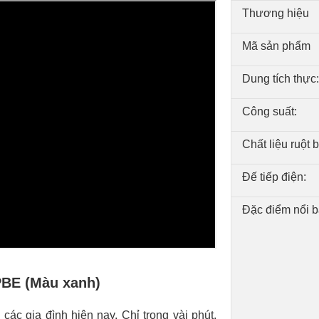
Thương hiệu
Mã sản phẩm
Dung tích thực:
Công suất:
Chất liệu ruột b
Đế tiếp điện:
Đặc điểm nổi b
PBE (Màu xanh)
 các gia đình hiện nay. Chỉ trong vài phút,