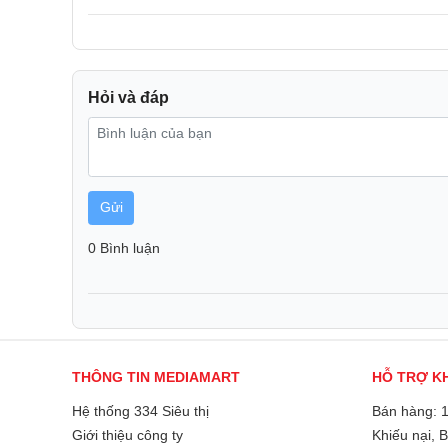
Ấm siêu tốc Roler RK-5137PBE có thiết kế Pastel sa
phù hợp với mọi không gian. Dung tích 1.7L đáp ứn
có nhu cầu sử dụng nước nóng để pha trà, cà phê mỗ
5137PBE với dung tích 1.7L là sự lựa chọn tốt nhất 
Hỏi và đáp
Gửi
0 Bình luận
THÔNG TIN MEDIAMART
HỖ TRỢ K
Hệ thống 334 Siêu thị
Bán hàng: 
Giới thiệu công ty
Khiếu nại, 