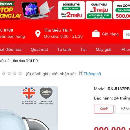
0 6788
Tìm Siêu Thị >
Giỏ hàng
vấn bán hàng
Mở cửa: 8:00 - 21:30
ạt điều hòa
Quạt mát
Tủ lạnh
Tivi
Máy giặt
iPho
siêu tốc, ấm đun ROLER
(0)
đánh giá
|
Viết nhận xét
Thông số
Model:
RK-5137PB
Bảo hành:
24 thán
Xanh
Hồng