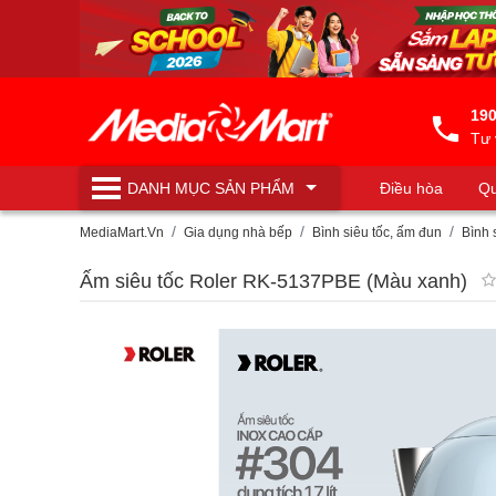
190
Tư 
DANH MỤC
SẢN PHẨM
Điều hòa
Qu
Máy lọc nước
MediaMart.Vn
Gia dụng nhà bếp
Bình siêu tốc, ấm đun
Bình 
Ấm siêu tốc Roler RK-5137PBE (Màu xanh)