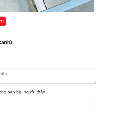
êm
xanh)
 cho bạn bè, người thân