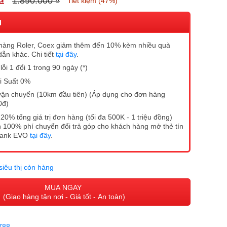
₫
1.890.000 ₫
Tiết kiệm (47%)
I
hàng Roler, Coex giảm thêm đến 10% kèm nhiều quà
dẫn khác. Chi tiết
tại đây
.
ỗi 1 đổi 1 trong 90 ngày (*)
ãi Suất 0%
vận chuyển (10km đầu tiên) (Áp dụng cho đơn hàng
0đ)
20% tổng giá trị đơn hàng (tối đa 500K - 1 triệu đồng)
 100% phí chuyển đổi trả góp cho khách hàng mở thẻ tín
Bank EVO
tại đây
.
siêu thị còn hàng
MUA NGAY
(Giao hàng tận nơi - Giá tốt - An toàn)
788