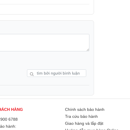
ng trọng, hiện đại, gam màu thời thượng -
g nhu cầu nước phù hợp cho gia đình, luôn
i nơi mỗi lúc, bình đun siêu tốc Roler RK-
cho gia đình bạn.
HÁCH HÀNG
Chính sách bảo hành
Tra cứu bảo hành
1900 6788
Giao hàng và lắp đặt
Bảo hành: