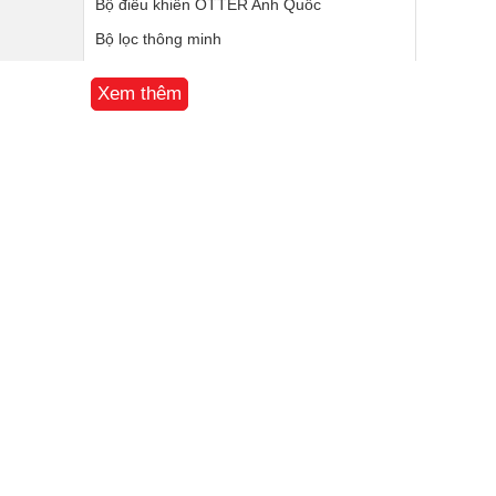
Bộ điều khiển OTTER Anh Quốc
Bộ lọc thông minh
Tự ngắt khi nước sôi hoặc không có nước
Xem thêm
Kích thước sản phẩm : 235*157*244mm
Kích thước carton:540*451*242mm
Trọng lượng sản phẩm: 0.95 KG
Trọng lượng sản phẩm và bao bì: 1.2 KG
24 tháng + 1 đổi 1 trong vòng 90 ngày
Trung Quốc