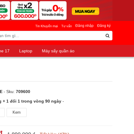
Đăng nhập
Đăng ký
Tin Khuyến mại
Tư vấn
ne 17
Laptop
Máy sấy quần áo
E
- Sku:
709600
g + 1 đổi 1 trong vòng 90 ngày
-
Kem