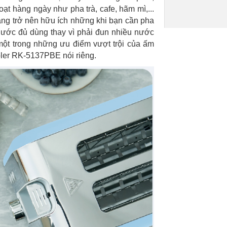
t hàng ngày như pha trà, cafe, hãm mì,...
càng trở nên hữu ích những khi bạn cần pha
nước đủ dùng thay vì phải đun nhiều nước
một trong những ưu điểm vượt trội của ấm
oler RK-5137PBE nói riêng.
Kích thước:
Khối lượng:
Bảo hành
Xuất xứ