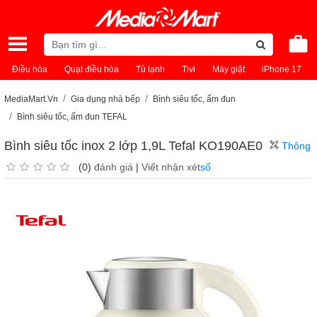
Điều hòa
Quạt điều hòa
Tủ lạnh
Tivi
Máy giặt
iPhone 17
MediaMart.Vn
Gia dụng nhà bếp
Bình siêu tốc, ấm đun
Bình siêu tốc, ấm đun TEFAL
Bình siêu tốc inox 2 lớp 1,9L Tefal KO190AE0
Thông
(0)
đánh giá
|
Viết nhận xét
số