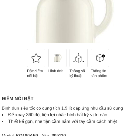
Đặc điểm
Hình ảnh
Thông số
Thông tin
nổi bật
kỹ thuật
sản phẩm
ĐIỂM NỔI BẬT
Bình đun siêu tốc có dung tích 1.9 lít đáp ứng nhu cầu sử dụng
Đế xoay 360 độ, tiện lợi nhấc bình bất kỳ vị trí nào
Thiết kế gọn, nhẹ tiện cầm nắm với tay cầm cách nhiệt
Model:
KO190AE0
- Sku:
305110