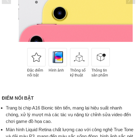
Đặc điểm
Hình ảnh
Thông số
Thông tin
nổi bật
kỹ thuật
sản phẩm
ĐIỂM NỔI BẬT
Trang bị chip A16 Bionic tiên tiến, mang lại hiệu suất nhanh
chóng, xử lý mượt mà các tác vụ nặng từ chỉnh sửa video đến
chơi game đồ họa cao.
Màn hình Liquid Retina chất lượng cao với công nghệ True Tone
và dải màu P3, mang đến màu sắc sống động, hình ảnh sắc nét