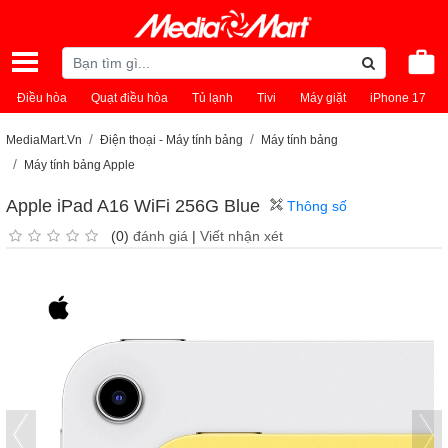
Điều hòa
Quạt điều hòa
Tủ lạnh
Tivi
Máy giặt
iPhone 17
MediaMart.Vn
Điện thoại - Máy tính bảng
Máy tính bảng
Máy tính bảng Apple
Apple iPad A16 WiFi 256G Blue
Thông số
(0)
đánh giá
|
Viết nhận xét