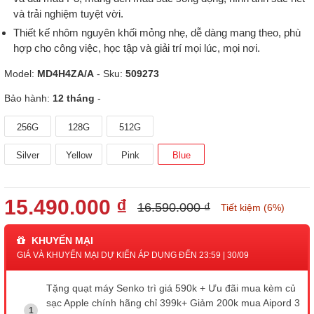
và trải nghiệm tuyệt vời.
Thiết kế nhôm nguyên khối mỏng nhẹ, dễ dàng mang theo, phù
hợp cho công việc, học tập và giải trí mọi lúc, mọi nơi.
Model:
MD4H4ZA/A
- Sku:
509273
Bảo hành:
12 tháng
-
256G
128G
512G
Silver
Yellow
Pink
Blue
15.490.000 ₫
16.590.000 ₫
Tiết kiệm (6%)
KHUYẾN MẠI
GIÁ VÀ KHUYẾN MẠI DỰ KIẾN ÁP DỤNG ĐẾN 23:59 | 30/09
Tặng quạt máy Senko trì giá 590k + Ưu đãi mua kèm củ
sạc Apple chính hãng chỉ 399k+ Giảm 200k mua Aipord 3