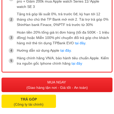
pro + Giảm 200k mua Apple watch Series 11/ Apple
watch SE 3
Tặng trả góp lãi suất 0%, trả trước 0đ, kỳ hạn tới 12
tháng cho chủ thẻ TP Bank mở mới 2. Tài trợ trả góp 0%
ShinHan bank Finace, 0%PTF trả trước từ 30%
Hoàn tiền 20% tổng giá trị đơn hàng (tối đa 500K - 1 triệu
đồng) hoặc Miễn 100% phí chuyển đổi trả góp cho khách
hàng mở thẻ tín dụng TPBank EVO
tại đây
.
Hướng dẫn sử dụng Apple
tại đây
.
Hàng chính hãng VN/A, bảo hành tiêu chuẩn Apple. Kiểm
tra nguồn gốc Iphone chính hãng
tại đây
MUA NGAY
(Giao hàng tận nơi - Giá tốt - An toàn)
TRẢ GÓP
(Công ty tài chính)