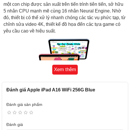
một con chip được sản xuất trên tiến trình tiên tiến, sở hữu
5 nhân CPU mạnh mẽ cùng 16 nhân Neural Engine. Nhờ
đó, thiết bị có thể xử lý nhanh chóng các tác vụ phức tạp, từ
chỉnh sửa video 4K, thiết kế đồ họa đến các tựa game có
yêu cầu cao về hiệu suất.
Xem thêm
Đánh giá Apple iPad A16 WiFi 256G Blue
Đánh giá sản phẩm
Khả năng xử lý đồ họa cũng là một điểm nhấn trên iPad
A16 khi máy sở hữu GPU 4 lõi, giúp cải thiện tốc độ dựng
Đánh giá
hình và hiển thị chi tiết hình ảnh sống động hơn. Bên cạnh