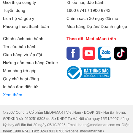
Giới thiệu công ty
Video tua nhanh có chống rung
Khiếu nại, Bảo hành:
Tuyển dụng
1900 6741
/
1900 6743
HDR thông minh thế hệ 4
Liên hệ và góp ý
Chính sách 30 ngày đổi mới
Tự động lấy nét theo pha Focus
Phương thức thanh toán
Mua hàng Dự án/ Doanh nghiệp
Pixels
Định vị ảnh
Chính sách bảo hành
Theo dõi MediaMart trên
Tra cứu bảo hành
Tự động chống rung hình ảnh
Giao hàng và lắp đặt
Tự động chống rung hình ảnh
Hướng dẫn mua hàng Online
Chống rung khi quay video
Một điểm cộng khác của iPad A16 11 inch là tích hợp Touch
Mua hàng trả góp
Hiệu chỉnh ống kính
ID ngay trên nút nguồn, giúp bảo mật thiết bị và mở khóa
Quy chế hoạt động
nhanh chóng chỉ với một lần chạm. Nhờ khả năng kết nối
In hóa đơn điện tử
Quay phim:
Quay video 4K
linh hoạt cùng hệ điều hành tối ưu, iPad mới này hứa hẹn
Xem thêm
sẽ mang đến trải nghiệm sử dụng tiện lợi, phù hợp cho cả
Kết nối Mạng:
Wifi
công việc và giải trí.
Chụp ảnh, quay video chuyên nghiệp với cụm
© 2007 Công ty Cổ phần MEDIAMART Việt Nam - ĐCĐK: 29F Hai Bà Trưng.
Đàm thoại:
Face Time
GPĐKKD số: 0102516308 do Sở KHĐT Tp.Hà Nội cấp ngày 15/11/2007, đăng
camera cao cấp
ký thay đổi lần thứ 20 ngày 05/10/2025. Email: hotro@mediamart.com.vn. Điện
WiFi:
Wi-Fi 6 (802.11ax) với 2x2 MIMO
thoại: 1900 6741. Fax: 0243 933 0766 Website: mediamart.vn /