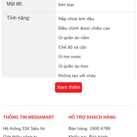
Mặt đế:
Kim loại
Tính năng:
Nắp chứa tinh dầu
Điều chỉnh được chiều cao
Ủi quần áo nằm
Chế độ xả cặn
Ủi hơi nước
Ủi quần áo treo
Không tạo vết cháy
Tự động ngắt điện
Xem thêm
Bảo hành
24 tháng
Xuất xứ
Trung Quốc
THÔNG TIN MEDIAMART
HỖ TRỢ KHÁCH HÀNG
Hệ thống 334 Siêu thị
Bán hàng: 1900 6788
Giới thiệu công ty
Khiếu nại, Bảo hành: