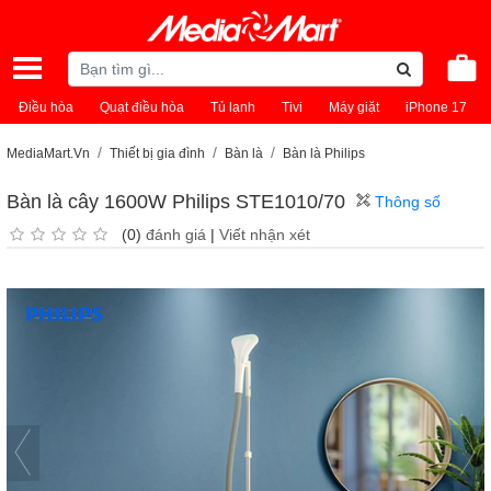
Điều hòa
Quạt điều hòa
Tủ lạnh
Tivi
Máy giặt
iPhone 17
MediaMart.Vn
Thiết bị gia đình
Bàn là
Bàn là Philips
Bàn là cây 1600W Philips STE1010/70
Thông số
(0)
đánh giá
|
Viết nhận xét