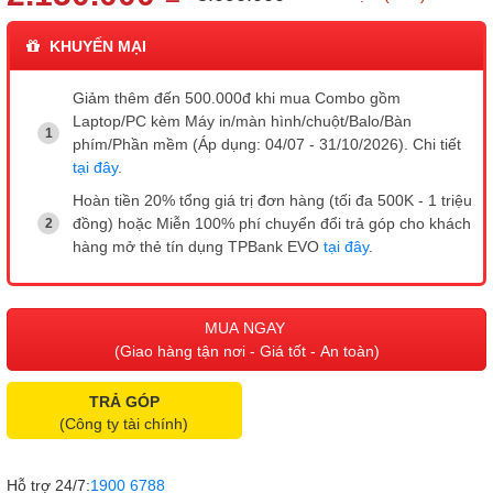
KHUYẾN MẠI
Giảm thêm đến 500.000đ khi mua Combo gồm
Laptop/PC kèm Máy in/màn hình/chuột/Balo/Bàn
phím/Phần mềm (Áp dụng: 04/07 - 31/10/2026). Chi tiết
tại đây
.
Hoàn tiền 20% tổng giá trị đơn hàng (tối đa 500K - 1 triệu
đồng) hoặc Miễn 100% phí chuyển đổi trả góp cho khách
hàng mở thẻ tín dụng TPBank EVO
tại đây
.
MUA NGAY
(Giao hàng tận nơi - Giá tốt - An toàn)
TRẢ GÓP
(Công ty tài chính)
Hỗ trợ 24/7:
1900 6788