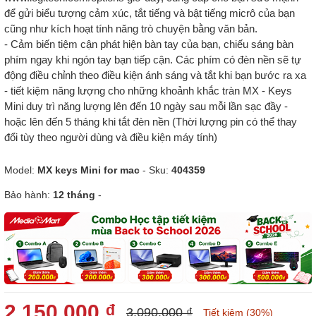
để gửi biểu tượng cảm xúc, tắt tiếng và bật tiếng micrô của bạn
cũng như kích hoạt tính năng trò chuyện bằng văn bản.
- Cảm biến tiệm cận phát hiện bàn tay của bạn, chiếu sáng bàn
phím ngay khi ngón tay bạn tiếp cận. Các phím có đèn nền sẽ tự
động điều chỉnh theo điều kiện ánh sáng và tắt khi bạn bước ra xa
- tiết kiệm năng lượng cho những khoảnh khắc tràn MX - Keys
Mini duy trì năng lượng lên đến 10 ngày sau mỗi lần sạc đầy -
hoặc lên đến 5 tháng khi tắt đèn nền (Thời lượng pin có thể thay
đổi tùy theo người dùng và điều kiện máy tính)
Model:
MX keys Mini for mac
- Sku:
404359
Bảo hành:
12 tháng
-
2.150.000 ₫
3.090.000 ₫
Tiết kiệm (30%)