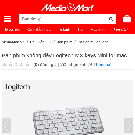
Điều hòa
Quạt điều hòa
Tủ lạnh
Tivi
Máy giặt
iPhone 17
MediaMart.Vn
Phụ kiện ICT
Bàn phím
Bàn phím Logitech
Bàn phím không dây Logitech MX keys Mini for mac
(0)
đánh giá
|
Viết nhận xét
Thông số