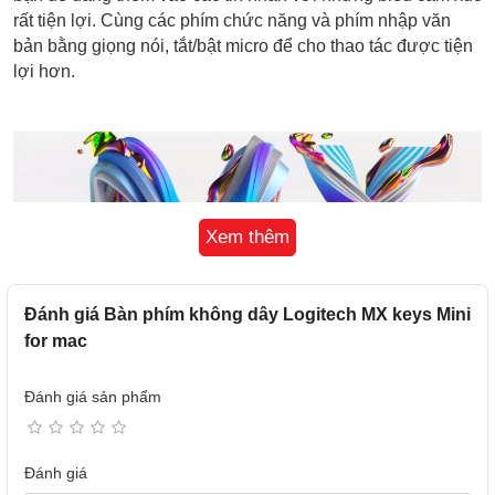
rất tiện lợi. Cùng các phím chức năng và phím nhập văn
bản bằng giọng nói, tắt/bật micro để cho thao tác được tiện
lợi hơn.
Xem thêm
Đánh giá Bàn phím không dây Logitech MX keys Mini
for mac
Đánh giá sản phẩm
Thuộc kiểu bàn phím không dây với thời lượng sử dụng
khá ấn tượng. Bạn có thể sử dụng bàn phím MX Keys Mini
Đánh giá
trong khoảng 10 ngày sau khi sạc đầy lần gần nhất hoặc