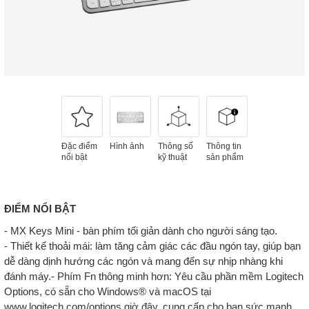
Đặc điểm
Hình ảnh
Thông số
Thông tin
nổi bật
kỹ thuật
sản phẩm
ĐIỂM NỔI BẬT
- MX Keys Mini - bàn phím tối giản dành cho người sáng tạo.
- Thiết kế thoải mái: làm tăng cảm giác các đầu ngón tay, giúp bạn
dễ dàng dịnh hướng các ngón và mang đến sự nhịp nhàng khi
đánh máy.- Phím Fn thông minh hơn: Yêu cầu phần mềm Logitech
Options, có sẵn cho Windows® và macOS tại
www.logitech.com/options giờ đây, cung cấp cho bạn sức mạnh