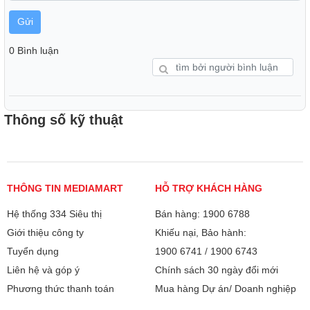
cách hợp lý với thiết kế lõm, bề mặt nhám nên có độ ma sát
cao. Bạn có thể thao tác nhập liệu nhanh nhạy và linh hoạt
Gửi
hơn, gõ phím được mượt mà và êm ái hơn.
0 Bình luận
Với cảm biến tiệm cận được trang bị vào bàn phím với khả
năng chiếu sáng khi tay bạn đặt lên các phím. Đèn nền tự
động, khi bật gõ phím đèn sẽ bật và tắt nếu như bạn không
sử dụng sau khoảng vài giây giúp tiết kiệm pin.
Thông số kỹ thuật
THÔNG TIN MEDIAMART
HỖ TRỢ KHÁCH HÀNG
Hệ thống 334 Siêu thị
Bán hàng: 1900 6788
Giới thiệu công ty
Khiếu nại, Bảo hành:
Tuyển dụng
1900 6741
/
1900 6743
Liên hệ và góp ý
Chính sách 30 ngày đổi mới
Phương thức thanh toán
Mua hàng Dự án/ Doanh nghiệp