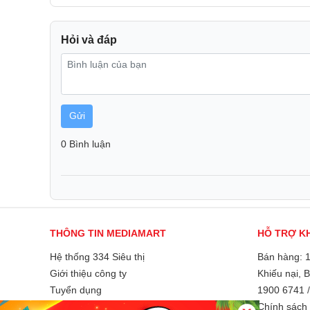
Với 105 phím tiêu chuẩn, bàn phím đáp ứng mọi nhu
các thao tác phím tắt. Thiết kế chuẩn giúp người dù
làm quen, đồng thời duy trì độ chính xác cao khi làm 
Hỏi và đáp
Gửi
0 Bình luận
THÔNG TIN MEDIAMART
HỖ TRỢ K
Hệ thống 334 Siêu thị
Bán hàng: 
Giới thiệu công ty
Khiếu nại, 
Tuyển dụng
1900 6741
Liên hệ và góp ý
Chính sách 