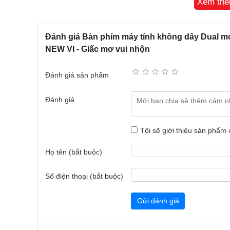
Xem th
Đánh giá Bàn phím máy tính không dây Dual mo
NEW VI - Giấc mơ vui nhộn
Đánh giá sản phẩm
Đánh giá
Tôi sẽ giới thiệu sản phẩm
Họ tên (bắt buộc)
Hệ điều hành hỗ trợ đa dạng
Số điện thoại (bắt buộc)
Sản phẩm tương thích với nhiều hệ điều hành phổ
iOS và Android. Điều này mang lại sự linh hoạt tối 
Gửi đánh giá
tính, điện thoại hoặc máy tính bảng, phù hợp cho cả 
Số lượng phím đầy đủ – dễ thao tác