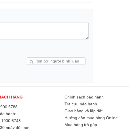
 cầu nhập liệu từ văn bản, bảng tính đến
ng thao tác quen thuộc, không mất thời gian
việc.
HÁCH HÀNG
Chính sách bảo hành
Tra cứu bảo hành
1900 6788
Giao hàng và lắp đặt
Bảo hành:
Hướng dẫn mua hàng Online
/
1900 6743
Mua hàng trả góp
30 ngày đổi mới