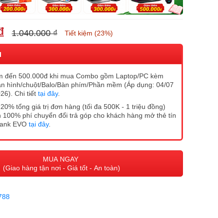
₫
1.040.000 ₫
Tiết kiệm (23%)
I
m đến 500.000đ khi mua Combo gồm Laptop/PC kèm
n hình/chuột/Balo/Bàn phím/Phần mềm (Áp dụng: 04/07
26). Chi tiết
tại đây
.
20% tổng giá trị đơn hàng (tối đa 500K - 1 triệu đồng)
 100% phí chuyển đổi trả góp cho khách hàng mở thẻ tín
Bank EVO
tại đây
.
MUA NGAY
(Giao hàng tận nơi - Giá tốt - An toàn)
788