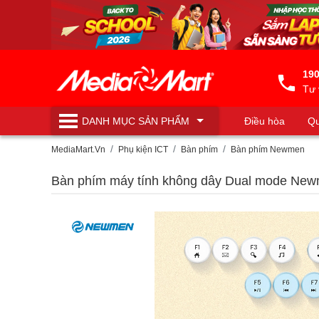
190
Tư 
DANH MỤC
SẢN PHẨM
Điều hòa
Qu
Máy lọc nước
MediaMart.Vn
Phụ kiện ICT
Bàn phím
Bàn phím Newmen
Bàn phím máy tính không dây Dual mode Newm