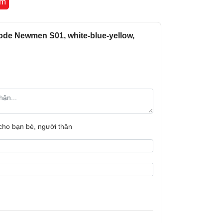
êm
de Newmen S01, white-blue-yellow,
 cho bạn bè, người thân
 biến hiện nay, bao gồm Windows, macOS,
đa khi bạn có thể sử dụng bàn phím với máy
môi trường làm việc cố định lẫn di động.