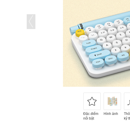
Đặc điểm
Hình ảnh
Thô
nổi bật
kỹ t