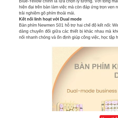
Blue-Yellow chính là lựa chọn lý tưởng. Với tông mà
hiện đại trên bàn làm việc mà còn đáp ứng trọn vẹn 
trải nghiệm gõ phím thoải mái.
Kết nối linh hoạt với Dual mode
Bàn phím Newmen S01 hỗ trợ hai chế độ kết nối: Wir
dàng chuyển đổi giữa các thiết bị khác nhau mà kh
nối nhanh chóng và ổn định giúp công việc, học tập ha