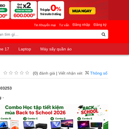
Đăng nhập
Đăng ký
Tin Khuyến mại
Tư vấn
ne 17
Laptop
Máy sấy quần áo
(0)
đánh giá
|
Viết nhận xét
Thông số
803253
g
-