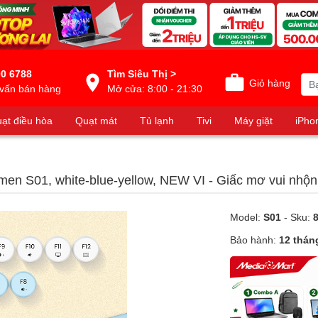
0 6788
Tìm Siêu Thị >
Giỏ hàng
vấn bán hàng
Mở cửa: 8:00 - 21:30
ạt điều hòa
Quạt mát
Tủ lạnh
Tivi
Máy giặt
iPho
en S01, white-blue-yellow, NEW VI - Giấc mơ vui nhộn
Model:
S01
- Sku:
Bảo hành:
12 thán