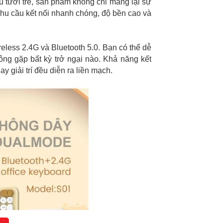
u tươi trẻ, sản phẩm không chỉ mang lại sự
nhu cầu kết nối nhanh chóng, độ bền cao và
eless 2.4G và Bluetooth 5.0. Bạn có thể dễ
ông gặp bất kỳ trở ngại nào. Khả năng kết
y giải trí đều diễn ra liền mạch.