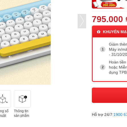
795.000 
KHUYẾN MẠ
Giảm thê
Máy in/mà
- 31/10/20
Hoàn tiền 
hoặc Miễn
dụng TP
ng số
Thông tin
Hỗ trợ 24/7:
1900 6
huật
sản phẩm