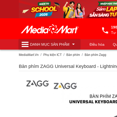
190
Tư 
DANH MỤC
SẢN PHẨM
Điều hòa
Qu
Máy lọc nước
MediaMart.Vn
Phụ kiện ICT
Bàn phím
Bàn phím Zagg
Bàn phím ZAGG Universal Keyboard - Lightnin