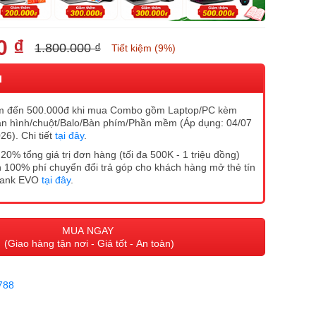
0 ₫
1.800.000 ₫
Tiết kiệm (9%)
I
m đến 500.000đ khi mua Combo gồm Laptop/PC kèm
n hình/chuột/Balo/Bàn phím/Phần mềm (Áp dụng: 04/07
26). Chi tiết
tại đây
.
20% tổng giá trị đơn hàng (tối đa 500K - 1 triệu đồng)
 100% phí chuyển đổi trả góp cho khách hàng mở thẻ tín
Bank EVO
tại đây
.
MUA NGAY
(Giao hàng tận nơi - Giá tốt - An toàn)
788