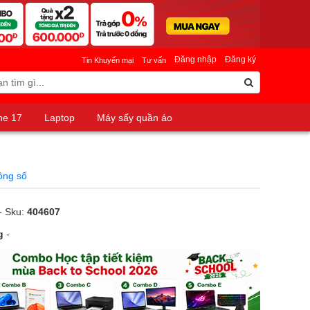
Đăng nhập
Đăng ký
Tin Khuyến mại
Tư vấn
ne 17
Laptop
Máy sấy quần áo
ng số
- Sku:
404607
g
-