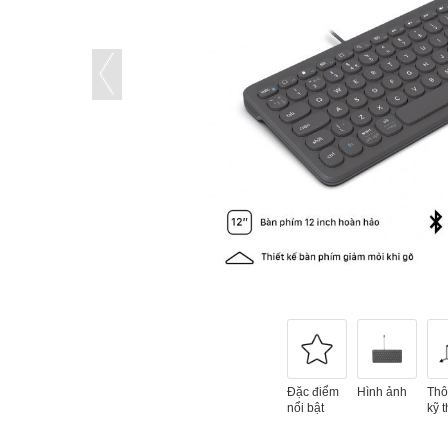
Đặc điểm
Hình ảnh
Thô
nổi bật
kỹ t