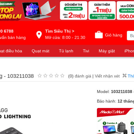
0 6788
Tìm Siêu Thị >
Giỏ hàng
vấn bán hàng
Mở cửa: 8:00 - 21:30
ạt điều hòa
Quạt mát
Tủ lạnh
Tivi
Máy giặt
iPho
g - 103211038
(0)
đánh giá
|
Viết nhận xét
Thô
Model:
103211038
Bảo hành:
12 thán