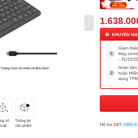
1.638.00
KHUYẾN MẠ
Giảm thê
Máy in/mà
- 31/10/20
Hoàn tiền 
hoặc Miễn
dụng TP
ng số
Thông tin
Hỗ trợ 24/7:
1900 6
huật
sản phẩm