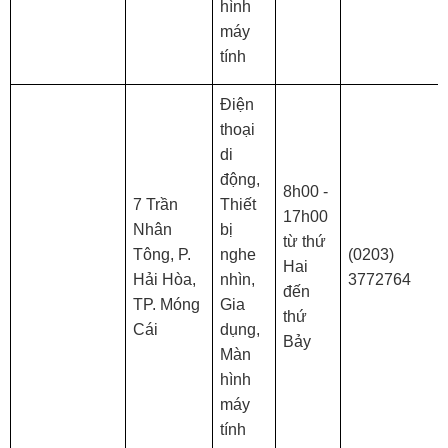
hình
máy
tính
Điện
thoại
di
động,
8h00 -
7 Trần
Thiết
17h00
Nhân
bị
từ thứ
Tông, P.
nghe
(0203)
Hai
Hải Hòa,
nhìn,
3772764
đến
TP. Móng
Gia
thứ
Cái
dụng,
Bảy
Màn
hình
máy
tính