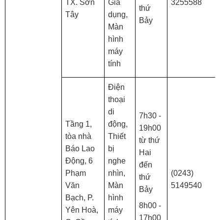
TX. Sơn
Gia
3255588
thứ
Tây
dụng,
Bảy
Màn
hình
máy
tính
Điện
thoại
di
7h30 -
Tầng 1,
động,
19h00
tòa nhà
Thiết
từ thứ
Báo Lao
bị
Hai
Động, 6
nghe
đến
Phạm
nhìn,
(0243)
thứ
Văn
Màn
5149540
Bảy
Bạch, P.
hình
8h00 -
Yên Hoà,
máy
17h00