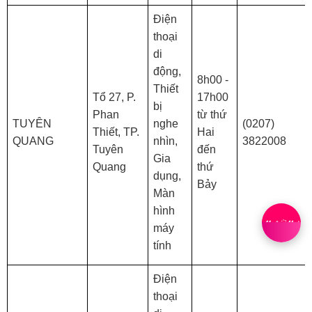
Điện
thoại
di
động,
8h00 -
Thiết
Tổ 27, P.
17h00
bị
Phan
từ thứ
TUYÊN
nghe
(0207)
Thiết, TP.
Hai
QUANG
nhìn,
3822008
Tuyên
đến
Gia
Quang
thứ
dụng,
Bảy
Màn
hình
máy
tính
Điện
thoại