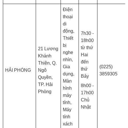
Điện
thoại
di
động,
7h30 -
Thiết
18h00
bị
từ thứ
21 Lương
nghe
Hai
Khánh
nhìn,
đến
Thiện, Q.
Gia
(0225)
thứ
HẢI PHÒNG
Ngô
dụng,
3859305
Bảy
Quyền,
Màn
TP. Hải
8h00 -
hình
Phòng
17h00
máy
Chủ
tính,
Nhật
Máy
tính
xách