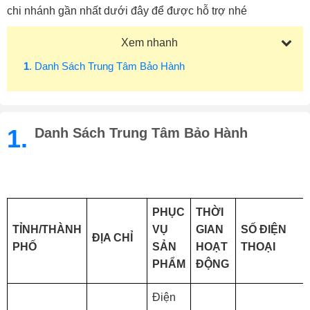
chi nhánh gần nhất dưới đây để được hỗ trợ nhé
Xem nhanh
1
. Danh Sách Trung Tâm Bảo Hành
1.
Danh Sách Trung Tâm Bảo Hành
PHỤC
THỜI
TỈNH/THÀNH
VỤ
GIAN
SỐ ĐIỆN
ĐỊA CHỈ
PHỐ
SẢN
HOẠT
THOẠI
PHẨM
ĐỘNG
Điện