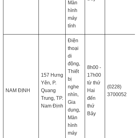
Màn
hình
máy
tính
Điện
thoại
di
động,
8h00 -
Thiết
157 Hưng
17h00
bị
Yên, P.
từ thứ
nghe
(0228)
NAM ĐỊNH
Quang
Hai
nhìn,
3700052
Trung, TP.
đến
Gia
Nam Định
thứ
dụng,
Bảy
Màn
hình
máy