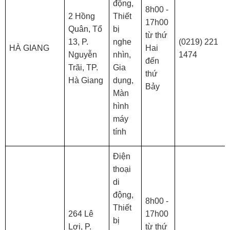
động,
8h00 -
2 Hồng
Thiết
17h00
Quân, Tổ
bị
từ thứ
13, P.
nghe
(0219) 221
HÀ GIANG
Hai
Nguyễn
nhìn,
1474
đến
Trãi, TP.
Gia
thứ
Hà Giang
dụng,
Bảy
Màn
hình
máy
tính
Điện
thoại
di
động,
8h00 -
Thiết
264 Lê
17h00
bị
Lợi, P.
từ thứ