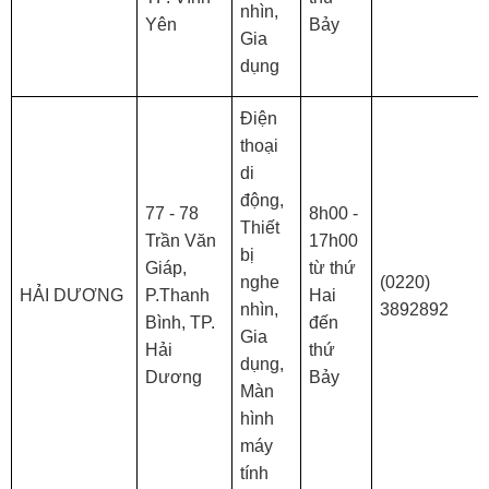
nhìn,
Yên
Bảy
Gia
dụng
Điện
thoại
di
động,
77 - 78
8h00 -
Thiết
Trần Văn
17h00
bị
Giáp,
từ thứ
nghe
(0220)
HẢI DƯƠNG
P.Thanh
Hai
nhìn,
3892892
Bình, TP.
đến
Gia
Hải
thứ
dụng,
Dương
Bảy
Màn
hình
máy
tính