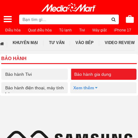
Điều hòa
Quạt điều hòa
Tủ lạnh
Tivi
Máy giặt
iPhone 17
KHUYẾN MẠI
TƯ VẤN
VÀO BẾP
VIDEO REVIEW
BẢO HÀNH
Bảo hành Tivi
Bảo hành gia dụng
Bảo hành điện thoại, máy tính
Xem thêm
bảng