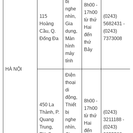
bị
8h00 -
nghe
17h00
115
nhìn,
(0243)
từ thứ
Hoàng
Gia
5682431 -
Hai
Cầu, Q.
dụng,
(0243)
đến
Đống Đa
Màn
7373008
thứ
hình
Bảy
máy
tính
HÀ NỘI
Điện
thoại
di
động,
8h00 -
450 La
Thiết
17h00
Thành, P.
bị
(0243)
từ thứ
Quang
nghe
3211188 -
Hai
Trung,
nhìn,
(0243)
đến