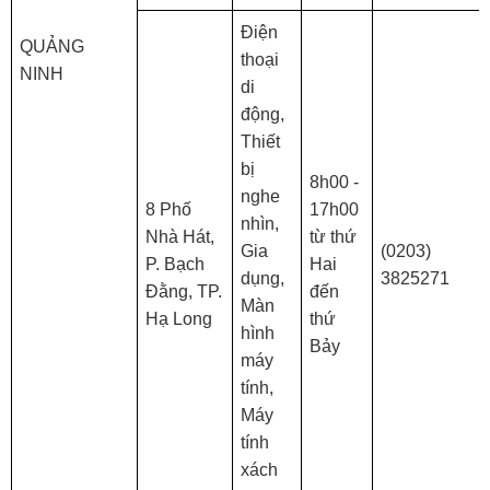
Điện
QUẢNG
thoại
NINH
di
động,
Thiết
bị
8h00 -
nghe
8 Phố
17h00
nhìn,
Nhà Hát,
từ thứ
Gia
(0203)
P. Bạch
Hai
dụng,
3825271
Đằng, TP.
đến
Màn
Hạ Long
thứ
hình
Bảy
máy
tính,
Máy
tính
xách