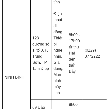
tính
Điện
thoại
di
động,
8h00 -
123
Thiết
17h00
đường số
bị
từ thứ
1, tổ 8, P.
nghe
(0229)
Hai
Trung
nhìn,
3772222
đến
Sơn, TP.
Gia
thứ
Tam Điệp
dụng,
Bảy
Màn
NINH BÌNH
hình
máy
tính
8h00 -
69 Đào