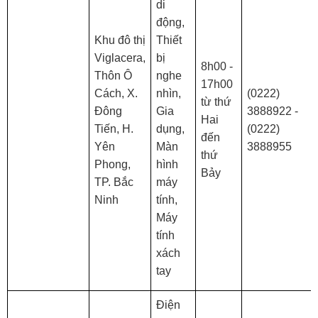
di
động,
Khu đô thị
Thiết
Viglacera,
bị
8h00 -
Thôn Ô
nghe
17h00
Cách, X.
nhìn,
(0222)
từ thứ
Đông
Gia
3888922 -
Hai
Tiến, H.
dụng,
(0222)
đến
Yên
Màn
3888955
thứ
Phong,
hình
Bảy
TP. Bắc
máy
Ninh
tính,
Máy
tính
xách
tay
Điện