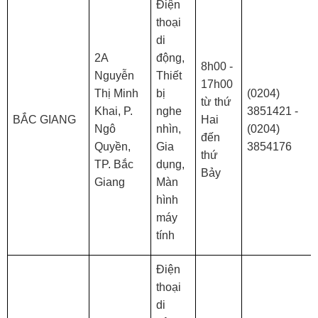
Điện
thoại
di
2A
động,
8h00 -
Nguyễn
Thiết
17h00
Thị Minh
bị
(0204)
từ thứ
Khai, P.
nghe
3851421 -
BẮC GIANG
Hai
Ngô
nhìn,
(0204)
đến
Quyền,
Gia
3854176
thứ
TP. Bắc
dụng,
Bảy
Giang
Màn
hình
máy
tính
Điện
thoại
di