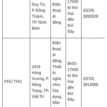
17h00
Duy Từ,
Điện
từ thứ
P. Đông
thoại
(0229)
Hai
Thành,
di
3892828
đến
TP. Ninh
động
thứ
Bình
Bảy
Điện
thoại
di
động,
8h00 -
2419
Thiết
17h00
Hùng
bị
từ thứ
Vương, P.
nghe
(0210)
PHÚ THỌ
Hai
Nông
nhìn,
3814886
đến
Trang, TP.
Gia
thứ
Việt Trì
dụng,
Bảy
Màn