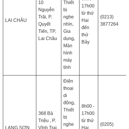
10
Thiết
17h00
Nguyễn
bị
từ thứ
Trãi, P.
nghe
(0213)
LAI CHÂU
Hai
Quyết
nhìn,
3877264
đến
Tiến, TP.
Gia
thứ
Lai Châu
dụng,
Bảy
Màn
hình
máy
tính
Điện
thoại
di
động,
8h00 -
Thiết
368 Bà
17h00
bị
Triệu , P.
từ thứ
nghe
(0205)
LẠNG SƠN
Vĩnh Trại,
Hai