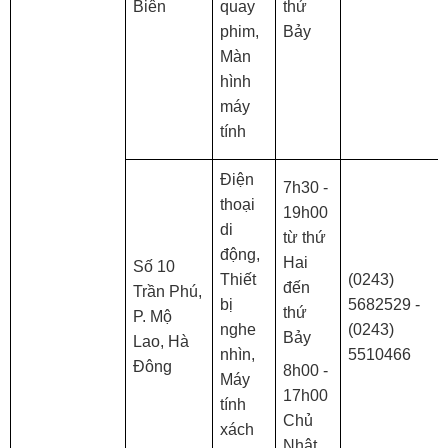
Biên
quay
thứ
phim,
Bảy
Màn
hình
máy
tính
Điện
7h30 -
thoại
19h00
di
từ thứ
động,
Hai
Số 10
Thiết
(0243)
đến
Trần Phú,
bị
5682529 -
thứ
P. Mộ
nghe
(0243)
Bảy
Lao, Hà
nhìn,
5510466
Đông
8h00 -
Máy
17h00
tính
Chủ
xách
Nhật