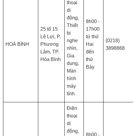
thoại
di
động,
8h00 -
Thiết
25 tổ 15
17h00
bị
Lê Lợi, P.
từ thứ
nghe
(0218)
HOÀ BÌNH
Phương
Hai
nhìn,
3898868
Lâm, TP.
đến
Gia
Hòa Bình
thứ
dụng,
Bảy
Màn
hình
máy
tính
Điện
thoại
di
động,
8h00 -