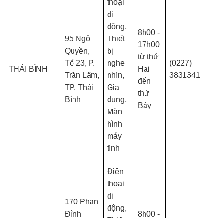
thoại
di
động,
8h00 -
95 Ngô
Thiết
17h00
Quyền,
bị
từ thứ
Tổ 23, P.
nghe
(0227)
THÁI BÌNH
Hai
Trần Lãm,
nhìn,
3831341
đến
TP. Thái
Gia
thứ
Bình
dụng,
Bảy
Màn
hình
máy
tính
Điện
thoại
di
170 Phan
động,
Đình
8h00 -