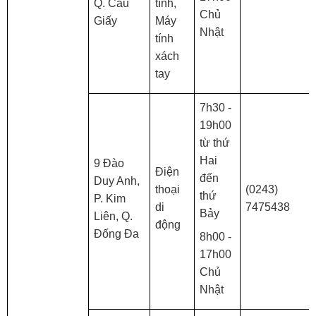
Q. Cầu
tính,
Chủ
Giấy
Máy
Nhật
tính
xách
tay
7h30 -
19h00
từ thứ
Hai
9 Đào
Điện
đến
Duy Anh,
thoại
(0243)
thứ
P. Kim
di
7475438
Bảy
Liên, Q.
động
Đống Đa
8h00 -
17h00
Chủ
Nhật