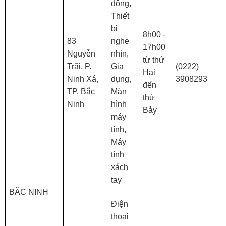
động,
Thiết
bị
8h00 -
83
nghe
17h00
Nguyễn
nhìn,
từ thứ
Trãi, P.
Gia
(0222)
Hai
Ninh Xá,
dụng,
3908293
đến
TP. Bắc
Màn
thứ
Ninh
hình
Bảy
máy
tính,
Máy
tính
xách
tay
BẮC NINH
Điện
thoại