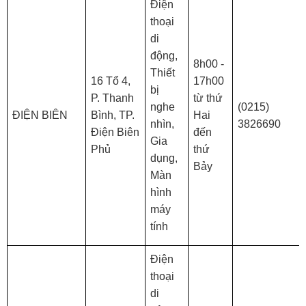
Điện
thoại
di
động,
8h00 -
Thiết
16 Tổ 4,
17h00
bị
P. Thanh
từ thứ
nghe
(0215)
ĐIỆN BIÊN
Bình, TP.
Hai
nhìn,
3826690
Điện Biên
đến
Gia
Phủ
thứ
dụng,
Bảy
Màn
hình
máy
tính
Điện
thoại
di