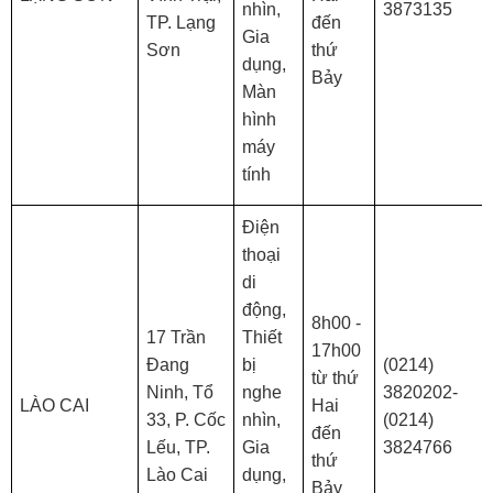
nhìn,
3873135
TP. Lạng
đến
Gia
Sơn
thứ
dụng,
Bảy
Màn
hình
máy
tính
Điện
thoại
di
động,
8h00 -
17 Trần
Thiết
17h00
Đang
bị
(0214)
từ thứ
Ninh, Tổ
nghe
3820202-
LÀO CAI
Hai
33, P. Cốc
nhìn,
(0214)
đến
Lếu, TP.
Gia
3824766
thứ
Lào Cai
dụng,
Bảy