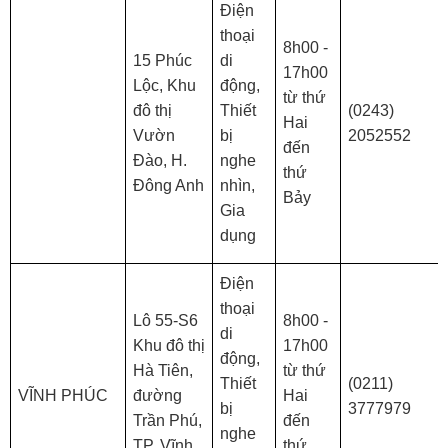
Điện
thoại
8h00 -
15 Phúc
di
17h00
Lộc, Khu
động,
từ thứ
đô thị
Thiết
(0243)
Hai
Vườn
bị
2052552
đến
Đào, H.
nghe
thứ
Đông Anh
nhìn,
Bảy
Gia
dụng
Điện
thoại
Lô 55-S6
8h00 -
di
Khu đô thị
17h00
động,
Hà Tiên,
từ thứ
Thiết
(0211)
VĨNH PHÚC
đường
Hai
bị
3777979
Trần Phú,
đến
nghe
TP. Vĩnh
thứ