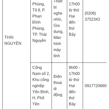
Thiết
Phùng,
17h00
bị
Tổ 8, P.
từ thứ
nghe
(0208)
Phan
Hai
nhìn,
3752343
Đình
đến
Gia
Phùng,
thứ
dụng,
TP. Thái
Bảy
THÁI
Màn
Nguyên
NGUYÊN
hình
máy
tính
Cổng
8h00 -
Nam số 2,
17h00
Điện
Khu công
từ thứ
thoại
nghiệp
Hai
0917720660
di
Yên Bình,
đến
động
H. Phổ
thứ
Yên
Bảy