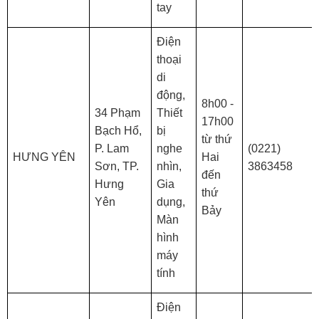
tay
Điện
thoại
di
động,
8h00 -
34 Phạm
Thiết
17h00
Bạch Hổ,
bị
từ thứ
P. Lam
nghe
(0221)
HƯNG YÊN
Hai
Sơn, TP.
nhìn,
3863458
đến
Hưng
Gia
thứ
Yên
dụng,
Bảy
Màn
hình
máy
tính
Điện