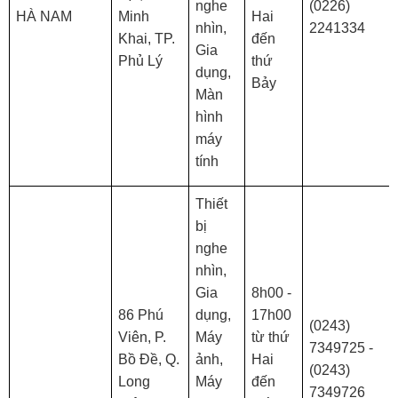
nghe
(0226)
HÀ NAM
Minh
Hai
nhìn,
2241334
Khai, TP.
đến
Gia
Phủ Lý
thứ
dụng,
Bảy
Màn
hình
máy
tính
Thiết
bị
nghe
nhìn,
Gia
8h00 -
86 Phú
dụng,
17h00
(0243)
Viên, P.
Máy
từ thứ
7349725 -
Bồ Đề, Q.
ảnh,
Hai
(0243)
Long
Máy
đến
7349726