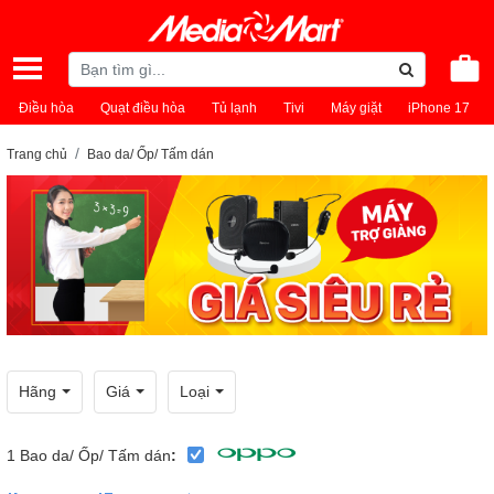
Điều hòa
Quạt điều hòa
Tủ lạnh
Tivi
Máy giặt
iPhone 17
Trang chủ
Bao da/ Ốp/ Tấm dán
Hãng
Giá
Loại
1
Bao da/ Ốp/ Tấm dán
: