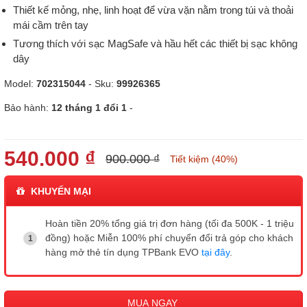
Thiết kế mỏng, nhẹ, linh hoạt để vừa vặn nằm trong túi và thoải
mái cầm trên tay
Tương thích với sạc MagSafe và hầu hết các thiết bị sạc không
dây
Model:
702315044
- Sku:
99926365
Bảo hành:
12 tháng 1 đổi 1
-
540.000 ₫
900.000 ₫
Tiết kiệm (40%)
KHUYẾN MẠI
Hoàn tiền 20% tổng giá trị đơn hàng (tối đa 500K - 1 triệu
đồng) hoặc Miễn 100% phí chuyển đổi trả góp cho khách
hàng mở thẻ tín dụng TPBank EVO
tại đây
.
MUA NGAY