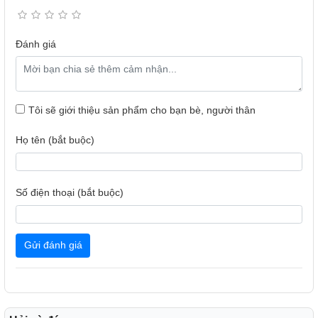
Đánh giá
Tôi sẽ giới thiệu sản phẩm cho bạn bè, người thân
Họ tên (bắt buộc)
Số điện thoại (bắt buộc)
Kết cấu Grip ở cạnh ốp giúp tăng độ bám, chống trơn trượt
Mặt lưng cứng, ngăn ngừa vết xước
Gửi đánh giá