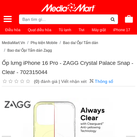
Điều hòa
Quạt điều hòa
Tủ lạnh
Tivi
Máy giặt
iPhone 17
MediaMart.Vn
Phụ kiện Mobile
Bao da/ Ốp/ Tấm dán
Bao da/ Ốp/ Tấm dán Zagg
Ốp lưng iPhone 16 Pro - ZAGG Crystal Palace Snap -
Clear - 702315044
(0)
đánh giá
|
Viết nhận xét
Thông số