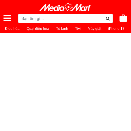
Điều hòa
Quạt điều hòa
Tủ lạnh
Tivi
Máy giặt
iPhone 17