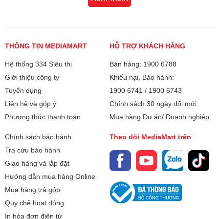
8 Chế độ nấu đã được thiết lập
Hệ thống quạt và khe tản nhiệt giúp
bếp luôn ổn định nhiệt
THÔNG TIN MEDIAMART
HỖ TRỢ KHÁCH HÀNG
Phụ kiện đi kèm:
Nồi lẩu
Hệ thống 334 Siêu thị
Bán hàng: 1900 6788
Loại nồi nấu:
Mặt bếp từ sử dụng nồi có đáy nhiễm
Giới thiệu công ty
Khiếu nại, Bảo hành:
từ
Tuyển dụng
1900 6741
/
1900 6743
Liên hệ và góp ý
Chính sách 30 ngày đổi mới
Lắp đặt bếp:
Bếp dương
Phương thức thanh toán
Mua hàng Dự án/ Doanh nghiệp
Kích thước bếp:
Kích thước sản phẩm: 280*90*350mm
Chính sách bảo hành
Theo dõi MediaMart trên
Kích thước vỏ hộp: 315*180*390mm
Tra cứu bảo hành
Giao hàng và lắp đặt
Trọng lượng:
Bảng điều khiển dễ sử dụng
1.87kg
Hướng dẫn mua hàng Online
Coex CI-3301 có bảng điều khiển cảm ứng sang trọng, dễ
Mua hàng trả góp
Bảo hành
24 tháng + 1 đổi 1 trong 90 ngày
dùng, dễ dàng lựa chọn chế độ nấu và lựa chọn nhiệt độ.
Quy chế hoạt động
Xuất xứ
Trung Quốc
In hóa đơn điện tử