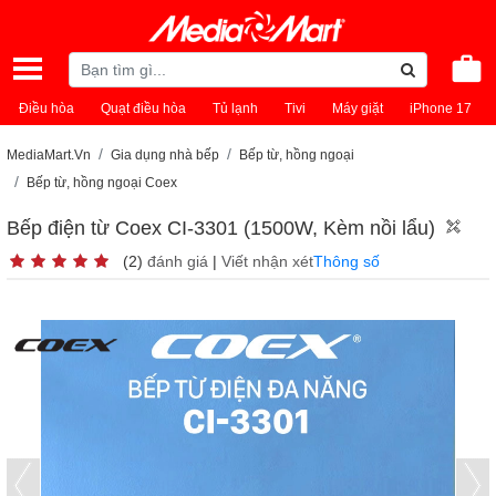
Điều hòa
Quạt điều hòa
Tủ lạnh
Tivi
Máy giặt
iPhone 17
MediaMart.Vn
Gia dụng nhà bếp
Bếp từ, hồng ngoại
Bếp từ, hồng ngoại Coex
Bếp điện từ Coex CI-3301 (1500W, Kèm nồi lẩu)
(2)
đánh giá
|
Viết nhận xét
Thông số