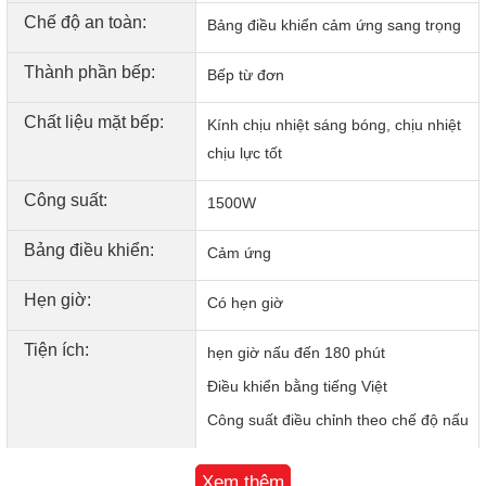
Chế độ an toàn:
thường của thiết bị trong môi trường điện từ và không gây
Bảng điều khiển cảm ứng sang trọng
nhiễu điện từ cho bất kỳ thiết bị điện, hệ thống thiết bị nào
Thành phần bếp:
khác.)
Bếp từ đơn
Chất liệu mặt bếp:
Kính chịu nhiệt sáng bóng, chịu nhiệt
chịu lực tốt
Công suất:
1500W
Bảng điều khiển:
Cảm ứng
Hẹn giờ:
Có hẹn giờ
Tiện ích:
hẹn giờ nấu đến 180 phút
Điều khiển bằng tiếng Việt
Công suất điều chỉnh theo chế độ nấu
Tương thích điện từ EMC
Xem thêm