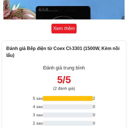
Xem thêm
Đánh giá Bếp điện từ Coex CI-3301 (1500W, Kèm nồi
lẩu)
Đánh giá trung bình
5/5
(2 đánh giá)
5 sao
2
4 sao
0
3 sao
0
2 sao
0