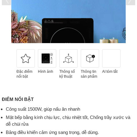
Đặc điểm
Hình ảnh
Thông số
Thông tin
AI tóm tắt
nổi bật
kỹ thuật
sản phẩm
ĐIỂM NỔI BẬT
Công suất 1500W, giúp nấu ăn nhanh
Mặt bếp bằng kính chịu lực, chịu nhiệt tốt, Chống trầy xước và
dễ chùi rửa
Bảng điều khiển cảm ứng sang trọng, dễ dùng.