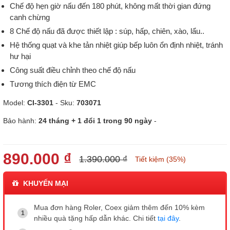
Chế độ hẹn giờ nấu đến 180 phút, không mất thời gian đứng
canh chừng
8 Chế độ nấu đã được thiết lập : súp, hấp, chiên, xào, lẩu..
Hệ thống quạt và khe tản nhiệt giúp bếp luôn ổn định nhiệt, tránh
hư hại
Công suất điều chỉnh theo chế độ nấu
Tương thích điện từ EMC
Model:
CI-3301
- Sku:
703071
Bảo hành:
24 tháng + 1 đổi 1 trong 90 ngày
-
890.000 ₫
1.390.000 ₫
Tiết kiệm (35%)
KHUYẾN MẠI
Mua đơn hàng Roler, Coex giảm thêm đến 10% kèm
nhiều quà tặng hấp dẫn khác. Chi tiết
tại đây
.