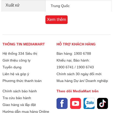
Nướng nhanh, chín đều, tiết kiệm thời gian
Xuất xứ
Trung Quốc
Công suất bếp mạnh mẽ lên đến 1800W giúp thực phẩm
được nướng nhanh, chín đều, tiết kiệm thời gian nấu
Xem thêm
nướng nhưng đồng thời vẫn giữ được hương vị và chất
dinh dưỡng của thực phẩm.
THÔNG TIN MEDIAMART
HỖ TRỢ KHÁCH HÀNG
Hệ thống 334 Siêu thị
Bán hàng: 1900 6788
Giới thiệu công ty
Khiếu nại, Bảo hành:
Tuyển dụng
1900 6741
/
1900 6743
Liên hệ và góp ý
Chính sách 30 ngày đổi mới
Phương thức thanh toán
Mua hàng Dự án/ Doanh nghiệp
Chính sách bảo hành
Theo dõi MediaMart trên
Tra cứu bảo hành
Giao hàng và lắp đặt
Lớp chống dính cao cấp
Hướng dẫn mua hàng Online