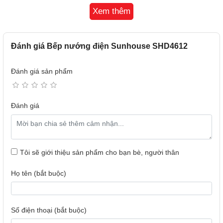
THIẾT KẾ HIỆN ĐẠI - THUẬN TIỆN DI CHUYỂN
Xem thêm
Thiết kế nhỏ gọn, thông minh
Bếp nướng điện Sunhouse SHD4612 có thiết kế nhỏ gọn,
kiểu dáng hiện đại, dễ dàng lắp đặt và sử dụng trong không
Đánh giá Bếp nướng điện Sunhouse SHD4612
gian bếp của mọi gia đình. Các chi tiết thiết kế được bố trí
thông minh, giúp tối ưu hóa không gian và mang đến sự
Đánh giá sản phẩm
thuận tiện tối đa khi sử dụng.
Đánh giá
Tôi sẽ giới thiệu sản phẩm cho bạn bè, người thân
Họ tên (bắt buộc)
Số điện thoại (bắt buộc)