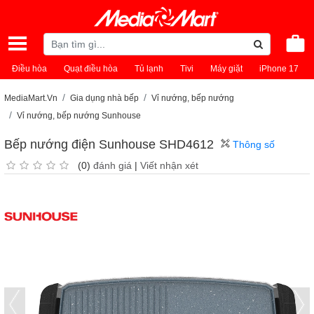
Điều hòa
Quạt điều hòa
Tủ lạnh
Tivi
Máy giặt
iPhone 17
MediaMart.Vn
Gia dụng nhà bếp
Vỉ nướng, bếp nướng
Vỉ nướng, bếp nướng Sunhouse
Bếp nướng điện Sunhouse SHD4612
Thông số
(0)
đánh giá
|
Viết nhận xét