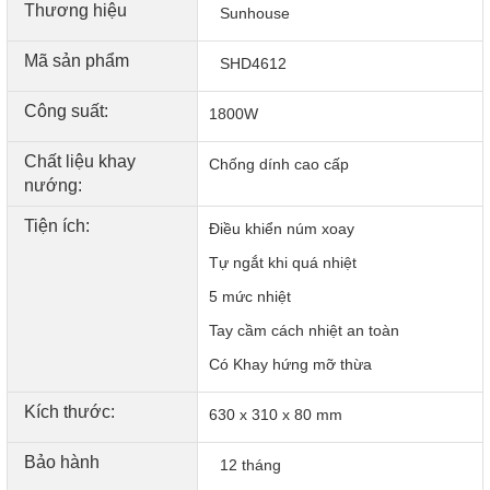
CÔNG NĂNG: NƯỚNG CHÍN NHANH - THỎA SỨC TIỆC
Thương hiệu
Sunhouse
TÙNG
Diện tích mặt bếp lớn chiên nướng thả ga
Mã sản phẩm
SHD4612
Với diện tích mặt bếp rộng rãi, bếp nướng điện Sunhouse
SHD4612 cho phép bạn thỏa sức chiên nướng nhiều món
Công suất:
1800W
ăn cùng lúc, phục vụ tốt cho các bữa tiệc gia đình hay buổi
tụ họp bạn bè.
Chất liệu khay
Chống dính cao cấp
nướng:
Tiện ích:
Điều khiển núm xoay
Tự ngắt khi quá nhiệt
5 mức nhiệt
Tay cầm cách nhiệt an toàn
Có Khay hứng mỡ thừa
Kích thước:
630 x 310 x 80 mm
Bảo hành
12 tháng