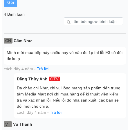
Gửi
4 Bình luận
CN
Cẩm Như
Mình mới mua bếp này chiều nay về nấu đc 1p thì lỗi E3 có đổi
đc ko ạ
cách đây 4 năm
-
Trả lời
Đặng Thùy Anh
QTV
Dạ chào chị Như, chị vui lòng mang sản phẩm đến trung
tâm Media Mart nơi chị mua hàng để kĩ thuật viên kiểm
tra và xác nhận lỗi. Nếu lỗi do nhà sản xuất, các bạn sẽ
đổi mới cho chị ạ.
cách đây 4 năm
-
Trả lời
VT
Vũ Thanh