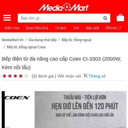
Điều hòa
Quạt điều hòa
Tủ lạnh
Tivi
Máy giặt
iPhone 17
MediaMart.Vn
Gia dụng nhà bếp
Bếp từ, hồng ngoại
Bếp từ, hồng ngoại Coex
Bếp điện từ đa năng cao cấp Coex CI-3303 (2000W,
Kèm nồi lẩu)
(1)
đánh giá
|
Viết nhận xét
Thông số