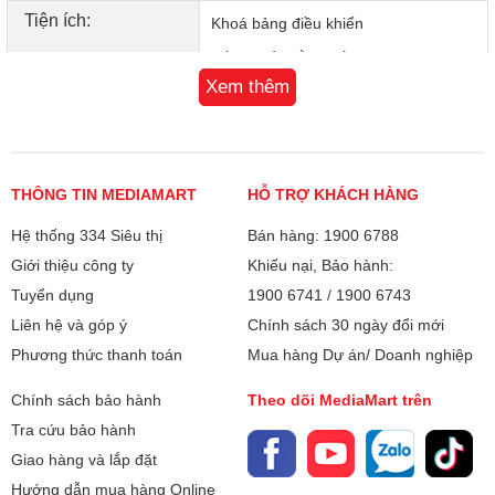
Tiện ích:
Khoá bảng điều khiển
Điều khiển bằng tiếng Việt
Xem thêm
Màn hình LED hiển thị công suất
8 mức công suất được thiết lập sẵn
6 chế độ nấu: Lẩu, xào, hấp, súp,
cháo, giữ ấm
THÔNG TIN MEDIAMART
HỖ TRỢ KHÁCH HÀNG
Hệ thống 334 Siêu thị
Bán hàng: 1900 6788
Phụ kiện đi kèm:
Nồi
Giới thiệu công ty
Khiếu nại, Bảo hành:
Loại nồi nấu:
Mặt bếp từ sử dụng nồi có đáy nhiễm
Tuyển dụng
1900 6741
/
1900 6743
từ
Liên hệ và góp ý
Chính sách 30 ngày đổi mới
Phương thức thanh toán
Mua hàng Dự án/ Doanh nghiệp
Lắp đặt bếp:
Bếp dương
Chính sách bảo hành
Theo dõi MediaMart trên
Kích thước bếp:
305x90x390mm
Tra cứu bảo hành
Giao hàng và lắp đặt
Bảo hành
24 tháng + 1 đổi 1 trong 90 ngày
Hướng dẫn mua hàng Online