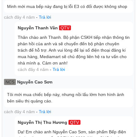
Minh mới mua bếp này đang bị lỗi E3 có đổi được không shop
cách đây 4 năm
-
Trả lời
Nguyễn Thanh Vân
QTV
Thân chào anh Thanh. Bộ phận CSKH tiếp nhận thông tin
phản hồi của anh và sẽ chuyển đến bộ phận chuyên
trách để hỗ trợ. Anh vui lòng để lại số điện thoại đăng kí
mua hàng, Mediamart sẽ chủ động liên hệ ra tư vấn cho
nhà mình ạ. Cảm ơn anh!
cách đây 4 năm
-
Trả lời
NCS
Nguyễn Cao Sơn
Tôi mới mua chiếc bếp này, nhưng nồi lẩu lởm hơn hình ảnh
bên siêu thị quảng cáo.
cách đây 4 năm
-
Trả lời
Nguyễn Thị Thu Hương
QTV
Dạ! Em chào anh Nguyễn Cao Sơn, sản phẩm Bếp điện