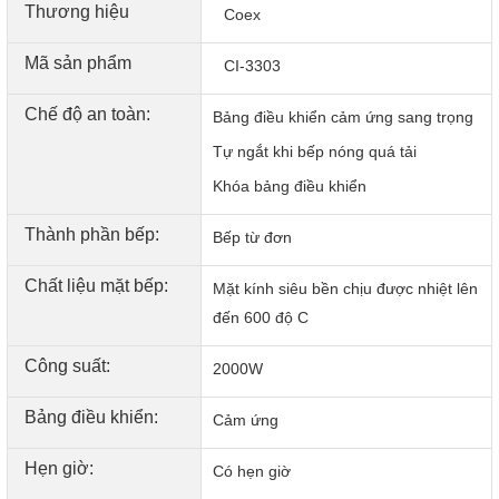
Thương hiệu
Coex
Mã sản phẩm
CI-3303
Chế độ an toàn:
Bảng điều khiển cảm ứng sang trọng
Tự ngắt khi bếp nóng quá tải
Bảng điều khiển cảm ứng sang trọng, dễ dùng
Bảng điều khiển cảm ứng nhạy bén, dễ dùng, thao tác nhẹ
Khóa bảng điều khiển
nhàng và chuẩn xác. Bảng điều khiển sử dụng ngôn ngữ
Thành phần bếp:
bằng tiếng Việt giúp các bà nội trợ yên tâm là dễ sử
Bếp từ đơn
dụng. Màn hình LED hiển thị công suất cho biết rõ công
Chất liệu mặt bếp:
suất khi nấu ăn.
Mặt kính siêu bền chịu được nhiệt lên
đến 600 độ C
Công suất:
2000W
Bảng điều khiển:
Cảm ứng
Hẹn giờ:
Có hẹn giờ