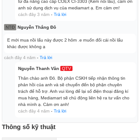
từ đa năng cao cấp COEX CI-3303 (Kèm nồi lẩu), cảm ơn
anh sử dụng dịch vụ của mediamart ạ. Em cảm ơn!
cách đây 3 năm
-
Trả lời
NTĐ
Nguyễn Thắng Đô
E mới mua nồi lẩu này được 2 hôm .e muốn đổi cái nồi lẩu
khác được không ạ
cách đây 4 năm
-
Trả lời
Nguyễn Thanh Vân
QTV
Thân chào anh Đô. Bộ phận CSKH tiếp nhận thông tin
phản hồi của anh và sẽ chuyển đến bộ phận chuyên
trách để hỗ trợ. Anh vui lòng để lại số điện thoại đăng kí
mua hàng, Mediamart sẽ chủ động liên hệ ra tư vấn cho
nhà mình ạ. Cảm ơn anh!
cách đây 4 năm
-
Trả lời
Thông số kỹ thuật