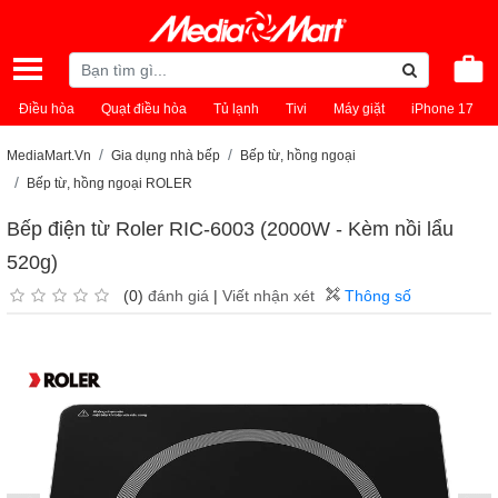
Điều hòa
Quạt điều hòa
Tủ lạnh
Tivi
Máy giặt
iPhone 17
MediaMart.Vn
Gia dụng nhà bếp
Bếp từ, hồng ngoại
Bếp từ, hồng ngoại ROLER
Bếp điện từ Roler RIC-6003 (2000W - Kèm nồi lẩu
520g)
(0)
đánh giá
|
Viết nhận xét
Thông số