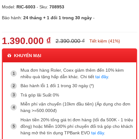
Model:
RIC-6003
- Sku:
708953
Bảo hành:
24 tháng + 1 đổi 1 trong 30 ngày
-
1.390.000 ₫
2.390.000 ₫
Tiết kiệm (41%)
KHUYẾN MẠI
Mua đơn hàng Roler, Coex giảm thêm đến 10% kèm
nhiều quà tặng hấp dẫn khác. Chi tiết
tại đây
.
Bảo hành lỗi 1 đổi 1 trong 30 ngày (*)
Trả góp lãi Suất 0%
Miễn phí vận chuyển (10km đầu tiên) (Áp dụng cho đơn
hàng >=500.000đ)
Hoàn tiền 20% tổng giá trị đơn hàng (tối đa 500K - 1 triệu
đồng) hoặc Miễn 100% phí chuyển đổi trả góp cho khách
hàng mở thẻ tín dụng TPBank EVO
tại đây
.