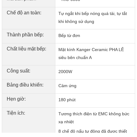
Chế độ an toàn:
Tự ngắt khi bếp nóng quá tải, tự tắt
khi không sử dụng
Thành phần bếp:
Bếp từ đơn
Chất liệu mặt bếp:
Mặt kính Kanger Ceramic PHA LÊ
siêu bên chuẩn A
Công suất:
2000W
Bảng điều khiển:
Cảm ứng
Hẹn giờ:
180 phút
Tiện ích:
Tương thích điện từ EMC không bức
An toàn
xạ nhiệt
Bếp điện từ Roler RIC-6003 sử dụng công nghệ IGBT
8 chế độ nấu tự động đã được thiết
Siemens của Đức. Đây là công nghệ giúp cho việc sử dụng