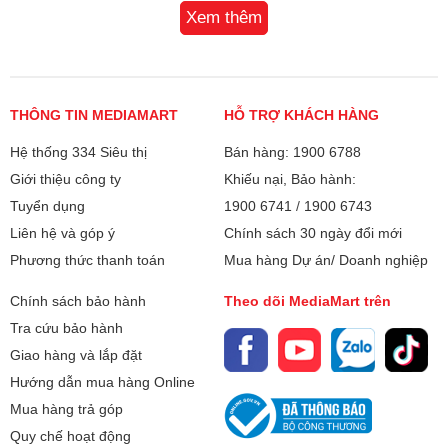
lập sẵn: súp, hấp, chiên, xào, lẩu ….
Xem thêm
bếp từ được an toàn, tiết kiệm điện. Ngoài ra, bếp từ Roler
RIC-6003 cũng có khả năng tương thích điện từ EMC
Phụ kiện đi kèm:
Nồi lẩu
không bức xạ nhiệt, sử dụng an toàn về nhiệt và điện. Bếp
từ còn có tính năng tự ngắt khi bếp nóng quá tải, tự tắt khi
Loại nồi nấu:
Mặt bếp từ sử dụng nồi có đáy nhiễm
không sử dụng.
THÔNG TIN MEDIAMART
HỖ TRỢ KHÁCH HÀNG
từ
Hệ thống 334 Siêu thị
Bán hàng: 1900 6788
Lắp đặt bếp:
Bếp dương
Giới thiệu công ty
Khiếu nại, Bảo hành:
Tuyển dụng
1900 6741
/
1900 6743
Kích thước bếp:
Kích thước vỏ hộp: 420*350*190mm
Liên hệ và góp ý
Chính sách 30 ngày đổi mới
Kích thước sản phẩm:
Phương thức thanh toán
Mua hàng Dự án/ Doanh nghiệp
390×320×45mm
Chính sách bảo hành
Theo dõi MediaMart trên
Trọng lượng:
2.83 kg
Tra cứu bảo hành
Giao hàng và lắp đặt
Bảo hành
24 tháng + 1 đổi 1 trong 30 ngày
Hướng dẫn mua hàng Online
Mua hàng trả góp
Xuất xứ
Trung Quốc
Quy chế hoạt động