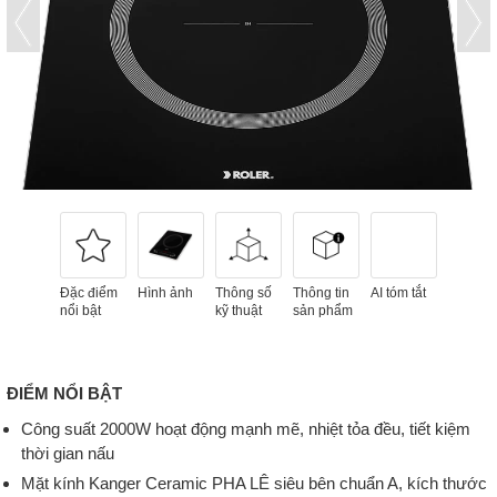
Đặc điểm
Hình ảnh
Thông số
Thông tin
AI tóm tắt
nổi bật
kỹ thuật
sản phẩm
ĐIỂM NỔI BẬT
Công suất 2000W hoạt động mạnh mẽ, nhiệt tỏa đều, tiết kiệm
thời gian nấu
Mặt kính Kanger Ceramic PHA LÊ siêu bên chuẩn A, kích thước