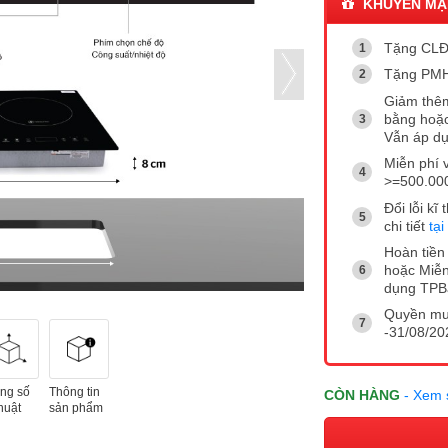
KHUYẾN MẠ
Tặng CLĐ
Tặng PMH 
Giảm thêm
bằng hoặc
Vẫn áp dụ
Miễn phí 
>=500.00
Đổi lỗi k
chi tiết
tại
Hoàn tiền 
hoặc Miễn
dụng TP
Quyền mua
-31/08/202
ng số
Thông tin
CÒN HÀNG
- Xem 
huật
sản phẩm