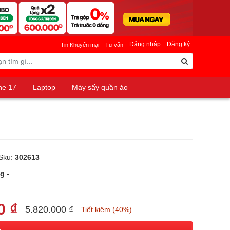
Đăng nhập
Đăng ký
Tin Khuyến mại
Tư vấn
ne 17
Laptop
Máy sấy quần áo
Sku:
302613
ng
-
0 ₫
5.820.000 ₫
Tiết kiệm (40%)