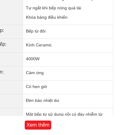
Tự ngắt khi bếp nóng quá tải
Khóa bảng điều khiển
p:
Bếp từ đôi
ếp:
Kính Ceramic
4000W
n:
Cảm ứng
Có hẹn giờ
Đèn báo nhiệt dư
Mặt bếp từ sử dụng nồi có đáy nhiễm từ
Xem thêm
Thiết kế mỏng, có thể lắp âm được