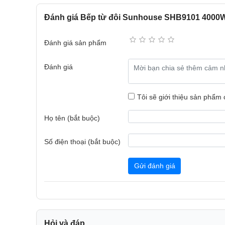
Đánh giá Bếp từ đôi Sunhouse SHB9101 4000
Kiểu dáng sang trọng
Bếp từ đôi Sunhouse có kiểu dáng sang trọng với mặ
Đánh giá sản phẩm
mặt bếp được tối giản, tinh tế. Đặc biệt, thiết kế 
của bạn.
Đánh giá
Tôi sẽ giới thiệu sản phẩm
Họ tên (bắt buộc)
Số điện thoại (bắt buộc)
Gửi đánh giá
Hỏi và đáp