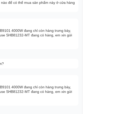
hế nào để có thể mua sản phẩm này ở cửa hàng
B9101 4000W đang chỉ còn hàng trưng bày,
ouse SHB81232-MT đang có hàng, em xin gửi
ạn?
B9101 4000W đang chỉ còn hàng trưng bày,
ouse SHB81232-MT đang có hàng, em xin gửi
 màn hình hiển thị đa thông tin, hoạt động
 vài thao tác chạm nhẹ tay trên sản phẩm,
.