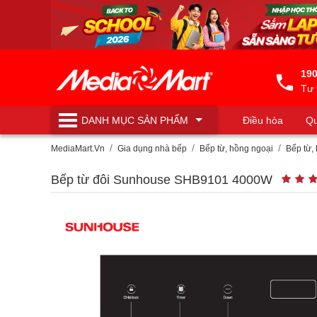
190
Tư 
DANH MỤC
SẢN PHẨM
Điều hòa
Qu
Máy lọc nước
MediaMart.Vn
Gia dụng nhà bếp
Bếp từ, hồng ngoại
Bếp từ,
Bếp từ đôi Sunhouse SHB9101 4000W