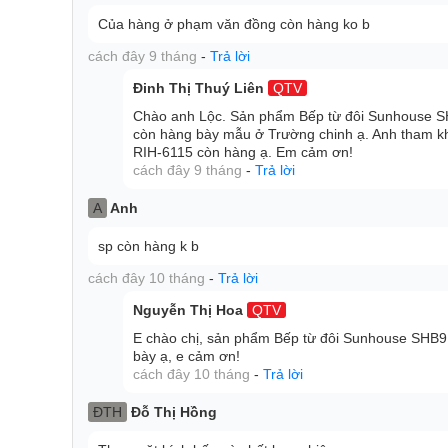
Của hàng ở phạm văn đồng còn hàng ko b
Hai vùng nấu tiện lợi
cách đây 9 tháng
-
Trả lời
Sunhouse SHB9101 có 2 vùng nấu rộng rãi giúp bạ
Đinh Thị Thuý Liên
QTV
Bạn có thể vừa nấu canh, vừa chiên xào thực phẩm mộ
Chào anh Lộc. Sản phẩm Bếp từ đôi Sunhouse 
còn hàng bày mẫu ở Trường chinh ạ. Anh tham kh
RIH-6115 còn hàng ạ. Em cảm ơn!
cách đây 9 tháng
-
Trả lời
Khả năng làm nóng cực nhanh
Với công suất lớn và khả năng làm nóng nhanh gấ
A
Anh
làm nóng nồi chảo để làm chín thực phẩm, giúp bạn 
điện năng cho gia đình.
sp còn hàng k b
cách đây 10 tháng
-
Trả lời
Nguyễn Thị Hoa
QTV
E chào chị, sản phẩm Bếp từ đôi Sunhouse SHB9
bày ạ, e cảm ơn!
cách đây 10 tháng
-
Trả lời
ĐTH
Đỗ Thị Hồng