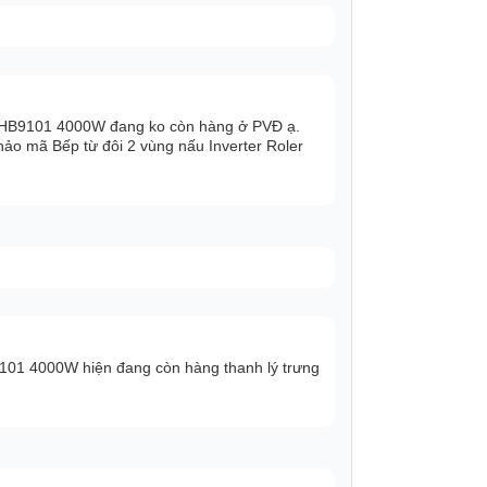
n chế biến được nhiều món ăn cùng lúc.
t cách thật thoải mái.
SHB9101 4000W đang ko còn hàng ở PVĐ ạ.
ảo mã Bếp từ đôi 2 vùng nấu Inverter Roler
p 2 lần bếp thường, SHB9101 nhanh chóng
tiết kiệm thời gian nấu nướng và tiết kiệm
101 4000W hiện đang còn hàng thanh lý trưng