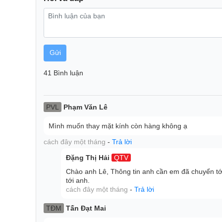
Gửi
41 Bình luận
Mặt kính cao cấp siêu bền
PVL
Phạm Văn Lê
Mặt Bếp từ Sunhouse làm bằng kính cao cấp, dày 4m
vượt trội. Đặc biệt, bề mặt Bếp từ sáng bóng, nhẵn
Mình muốn thay mặt kính còn hàng không ạ
sau khi sử dụng.
cách đây một tháng
-
Trả lời
Đặng Thị Hải
QTV
Chào anh Lê, Thông tin anh cần em đã chuyển tớ
tới anh.
cách đây một tháng
-
Trả lời
TĐM
Tấn Đạt Mai