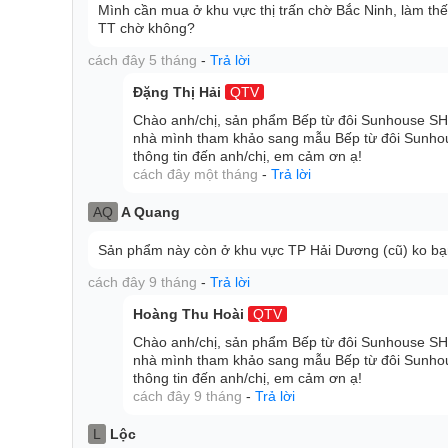
Mình cần mua ở khu vực thị trấn chờ Bắc Ninh, làm t
TT chờ không?
cách đây 5 tháng
-
Trả lời
Đặng Thị Hải
QTV
Chào anh/chị, sản phẩm Bếp từ đôi Sunhouse SH
nhà mình tham khảo sang mẫu Bếp từ đôi Sunh
thông tin đến anh/chị, em cảm ơn ạ!
cách đây một tháng
-
Trả lời
AQ
A Quang
Sản phẩm này còn ở khu vực TP Hải Dương (cũ) ko b
cách đây 9 tháng
-
Trả lời
Hoàng Thu Hoài
QTV
Chào anh/chị, sản phẩm Bếp từ đôi Sunhouse SH
Bảng điều khiển cảm ứng
nhà mình tham khảo sang mẫu Bếp từ đôi Sunh
Bếp từ đôi có bảng điều khiển cảm ứng hiện đại kèm
thông tin đến anh/chị, em cảm ơn ạ!
cách đây 9 tháng
-
Trả lời
độc lập cho từng vùng bếp nên rất dễ sử dụng. Chỉ
bạn đã lựa chọn được chế độ hoạt động mong muốn
L
Lộc