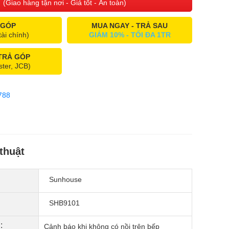
(Giao hàng tận nơi - Giá tốt - An toàn)
 GÓP
MUA NGAY - TRẢ SAU
tài chính)
GIẢM 10% - TỐI ĐA 1TR
 TRẢ GÓP
ster, JCB)
788
thuật
Sunhouse
SHB9101
:
Cảnh báo khi không có nồi trên bếp