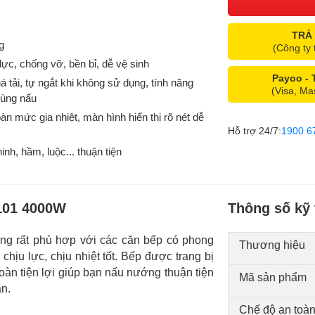
TRẢ
g
(Công ty 
lực, chống vỡ, bền bỉ, dễ vệ sinh
Payoo -
á tải, tự ngắt khi không sử dụng, tính năng
(Visa, Ma
vùng nấu
n mức gia nhiệt, màn hình hiển thị rõ nét dễ
Hỗ trợ 24/7:
1900 6
nh, hầm, luộc... thuận tiện
101 4000W
Thông số kỹ 
ng rất phù hợp với các căn bếp có phong
Thương hiệu
hịu lực, chịu nhiệt tốt. Bếp được trang bị
àn tiện lợi giúp bạn nấu nướng thuận tiện
Mã sản phẩm
an.
Chế độ an toàn