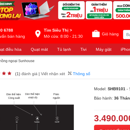
0 6788
Tìm Siêu Thị >
Giỏ hàng
vấn bán hàng
Mở cửa: 8:00 - 21:30
ạt điều hòa
Quạt mát
Tủ lạnh
Tivi
Máy giặt
iPho
 hồng ngoại Sunhouse
(1)
đánh giá
|
Viết nhận xét
Thông số
Model:
SHB9101
- 
Bảo hành:
36 Thá
3.490.00