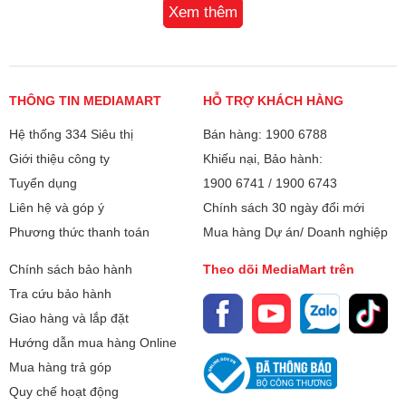
bếp có khả năng chịu lực cao, chịu nhiệt tới 800 độ C,
Xem thêm
Ủ ấm, chống tràn
chống trầy xước tốt và dễ dàng vệ sinh. Đây là lựa chọn
Chức năng Booster
hoàn hảo cho những ai ưu tiên độ bền và sự an toàn trong
quá trình nấu nướng.
Cảnh báo quá nhiệt vùng nấu
THÔNG TIN MEDIAMART
HỖ TRỢ KHÁCH HÀNG
Loại nồi nấu:
Mặt bếp từ sử dụng nồi có đáy nhiễm
Hệ thống 334 Siêu thị
Bán hàng: 1900 6788
từ
Giới thiệu công ty
Khiếu nại, Bảo hành:
Lắp đặt bếp:
Bếp dương
Tuyển dụng
1900 6741
/
1900 6743
Liên hệ và góp ý
Chính sách 30 ngày đổi mới
Kích thước bếp:
430x730x87mm
Phương thức thanh toán
Mua hàng Dự án/ Doanh nghiệp
Kích thước lỗ đá:
395x680mm
Chính sách bảo hành
Theo dõi MediaMart trên
Tra cứu bảo hành
Trọng lượng:
10kg
Giao hàng và lắp đặt
Hướng dẫn mua hàng Online
Công suất vùng
Trái 2200W/ Phải 2200W
nấu:
Mua hàng trả góp
Quy chế hoạt động
Điện áp:
220VAC