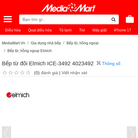
Điều hòa
Quạt điều hòa
Tủ lạnh
Tivi
Máy giặt
iPhone 17
MediaMart.Vn
Gia dụng nhà bếp
Bếp từ, hồng ngoại
Bếp từ, hồng ngoại Elmich
Bếp từ đôi Elmich ICE-3492 4023492
Thông số
(0)
đánh giá
|
Viết nhận xét