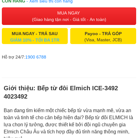
CÒN HÀNG
- Xem siêu thị còn hàng
MUA NGAY
(Giao hàng tận nơi - Giá tốt - An toàn)
MUA NGAY - TRẢ SAU
Payoo - TRẢ GÓP
(Visa, Master, JCB)
GIẢM 10% - TỐI ĐA 1TR
Hỗ trợ 24/7:
1900 6788
Giới thiệu:
Bếp từ đôi Elmich ICE-3492
4023492
Bạn đang tìm kiếm một chiếc bếp từ vừa mạnh mẽ, vừa an
toàn và tinh tế cho căn bếp hiện đại? Bếp từ đôi ELMICH là
lựa chọn lý tưởng, được thiết kế bởi đội ngũ chuyên gia
Elmich Châu Âu và tích hợp đầy đủ tính năng thông minh,