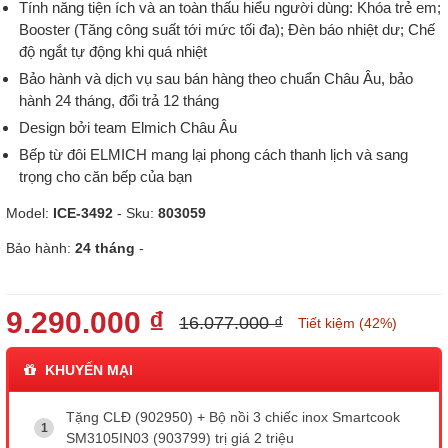
Tính năng tiện ích và an toàn thấu hiểu người dùng: Khóa trẻ em;
Booster (Tăng công suất tới mức tối đa); Đèn báo nhiệt dư; Chế
độ ngắt tự động khi quá nhiệt
Bảo hành và dịch vụ sau bán hàng theo chuẩn Châu Âu, bảo
hành 24 tháng, đổi trả 12 tháng
Design bởi team Elmich Châu Âu
Bếp từ đôi ELMICH mang lại phong cách thanh lịch và sang
trọng cho căn bếp của bạn
Model:
ICE-3492
- Sku:
803059
Bảo hành:
24 tháng
-
9.290.000 ₫
16.077.000 ₫
Tiết kiệm (42%)
KHUYẾN MẠI
Tặng CLĐ (902950) + Bộ nồi 3 chiếc inox Smartcook
SM3105IN03 (903799) trị giá 2 triệu