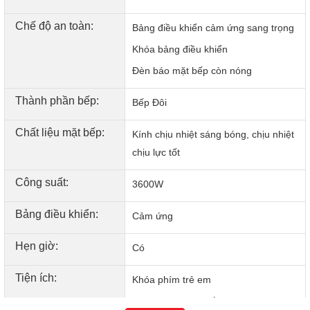
Chế độ an toàn:
Bảng điều khiển cảm ứng sang trọng
Khóa bảng điều khiển
Đèn báo mặt bếp còn nóng
Thành phần bếp:
Bếp Đôi
Chất liệu mặt bếp:
Kính chịu nhiệt sáng bóng, chịu nhiệt
chịu lực tốt
Công suất:
3600W
Bảng điều khiển:
Cảm ứng
Hẹn giờ:
Có
Mặt kính Schott Ceran – Chất lượng Đức, bền bỉ vượt
Tiện ích:
Khóa phím trẻ em
thời gian
Sử dụng mặt kính cao cấp Schott Ceran nhập khẩu từ Đức,
Nhận diện vùng nấu