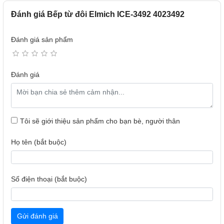
Đánh giá Bếp từ đôi Elmich ICE-3492 4023492
An toàn chuẩn Châu Âu – Vận hành an tâm mỗi ngày
Bếp từ ELMICH tuân thủ tiêu chuẩn an toàn nghiêm ngặt
Đánh giá sản phẩm
của Châu Âu, giúp bạn yên tâm sử dụng trong mọi tình
huống. Tính năng khóa trẻ em và tự ngắt khi quá nhiệt đảm
bảo an toàn tuyệt đối cho gia đình có trẻ nhỏ và người lớn
Đánh giá
tuổi.
Tôi sẽ giới thiệu sản phẩm cho bạn bè, người thân
Họ tên (bắt buộc)
Số điện thoại (bắt buộc)
Gửi đánh giá