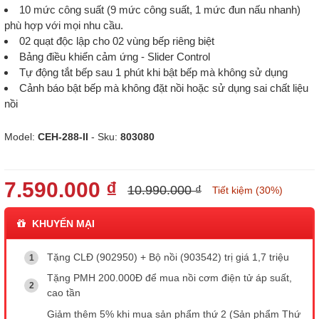
10 mức công suất (9 mức công suất, 1 mức đun nấu nhanh)
phù hợp với mọi nhu cầu.
02 quạt độc lập cho 02 vùng bếp riêng biệt
Bảng điều khiển cảm ứng - Slider Control
Tự động tắt bếp sau 1 phút khi bật bếp mà không sử dụng
Cảnh báo bật bếp mà không đặt nồi hoặc sử dụng sai chất liệu
nồi
Model:
CEH-288-II
- Sku:
803080
7.590.000 ₫
10.990.000 ₫
Tiết kiệm (30%)
KHUYẾN MẠI
Tặng CLĐ (902950) + Bộ nồi (903542) trị giá 1,7 triệu
Tặng PMH 200.000Đ để mua nồi cơm điện tử áp suất,
cao tần
Giảm thêm 5% khi mua sản phẩm thứ 2 (Sản phẩm Thứ