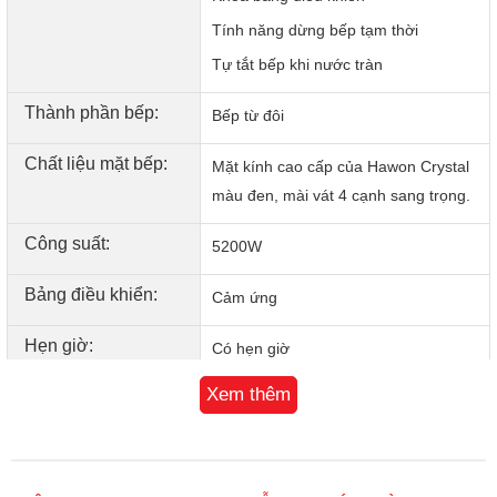
Tính năng dừng bếp tạm thời
Tự tắt bếp khi nước tràn
Thành phần bếp:
Bếp từ đôi
Chất liệu mặt bếp:
Mặt kính cao cấp của Hawon Crystal
màu đen, mài vát 4 cạnh sang trọng.
Công suất:
5200W
Bảng điều khiển:
Cảm ứng
Hẹn giờ:
Có hẹn giờ
Xem thêm
Tiện ích:
8 mức công suất
Tự nhận diện nồi chảo
Bảng điều khiển cảm ứng trượt