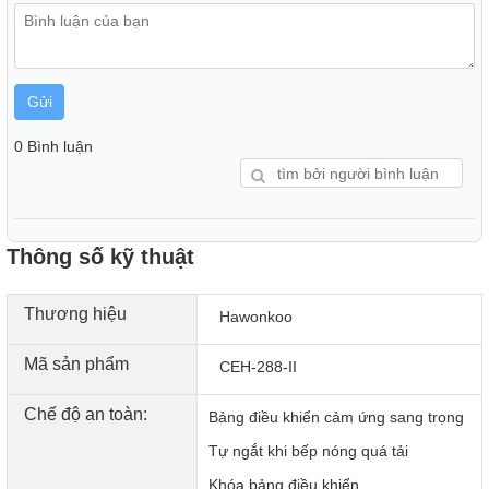
Gửi
0 Bình luận
Thông số kỹ thuật
Điều khiển cảm ứng Slider Control tiện lợi
Thương hiệu
Hawonkoo
Bếp được trang bị
bảng điều khiển cảm ứng dạng trượt
(Slider Control)
, dễ dàng tăng giảm công suất mượt mà chỉ
Mã sản phẩm
CEH-288-II
bằng thao tác chạm và trượt. Người dùng có thể lựa chọn
10 mức công suất
(9 mức thông thường và 1 mức nấu
Chế độ an toàn:
Bảng điều khiển cảm ứng sang trọng
nhanh) phù hợp cho từng món ăn.
Tự ngắt khi bếp nóng quá tải
Hệ thống quạt làm mát kép
Khóa bảng điều khiển