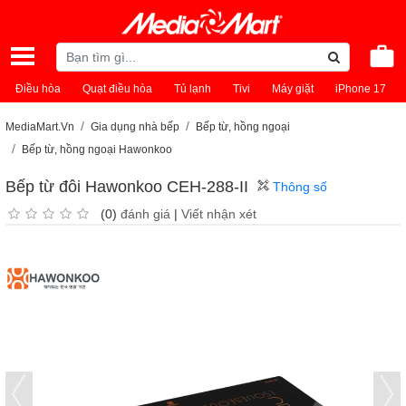
Điều hòa
Quạt điều hòa
Tủ lạnh
Tivi
Máy giặt
iPhone 17
MediaMart.Vn
Gia dụng nhà bếp
Bếp từ, hồng ngoại
Bếp từ, hồng ngoại Hawonkoo
Bếp từ đôi Hawonkoo CEH-288-II
Thông số
(0)
đánh giá
|
Viết nhận xét