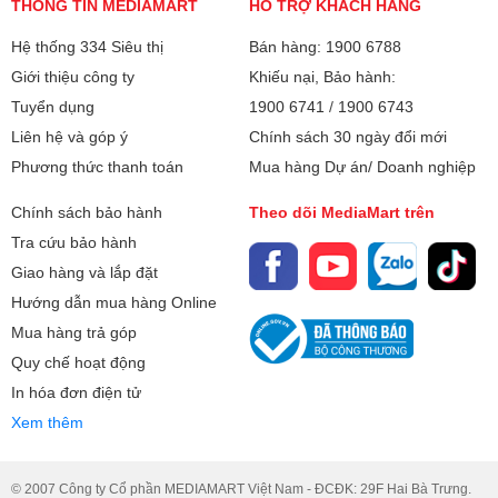
THÔNG TIN MEDIAMART
Khóa an toàn trẻ em
HỖ TRỢ KHÁCH HÀNG
Chức năng Booster làm nóng nhanh
Điểm nổi bật của CEH-288-II là
2 quạt độc lập cho 2 vùng
Hệ thống 334 Siêu thị
Bán hàng: 1900 6788
bếp riêng biệt
, đảm bảo tản nhiệt hiệu quả, giúp bếp hoạt
Tự động nhận diện kích thước nồi,
Giới thiệu công ty
Khiếu nại, Bảo hành:
động bền bỉ và ổn định ngay cả khi nấu liên tục.
chảo
Tuyển dụng
1900 6741
/
1900 6743
Tính năng an toàn thông minh
Liên hệ và góp ý
Chính sách 30 ngày đổi mới
Hẹn giờ 180 phút
Phương thức thanh toán
Mua hàng Dự án/ Doanh nghiệp
Bếp từ đôi Hawonkoo CEH-288-II được tích hợp nhiều
2 Quạt gió sử dụng động cơ DC vận
chức năng bảo vệ như:
hành siêu êm
Chính sách bảo hành
Theo dõi MediaMart trên
Tự động tắt sau 1 phút
nếu bật bếp mà không sử
Cảm biến nhiệt tự động đóng ngắt để
Tra cứu bảo hành
dụng.
giảm nhiệt, chống trào
Giao hàng và lắp đặt
Cảnh báo khi không đặt nồi
hoặc sử dụng sai chất
Tính năng chống trào
Hướng dẫn mua hàng Online
liệu nồi.
Mua hàng trả góp
Tự động ngắt bếp khi để quên khi dun
Những tính năng này giúp quá trình nấu nướng an
Quy chế hoạt động
nấu
toàn, tránh lãng phí điện năng và kéo dài tuổi thọ thiết
In hóa đơn điện tử
Mâm từ sử dụng đồng nguyên chất
bị.
Xem thêm
với 26 vòng dây kép
Hẹn giờ 99 phút
© 2007 Công ty Cổ phần MEDIAMART Việt Nam - ĐCĐK: 29F Hai Bà Trưng.