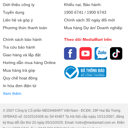
Giới thiệu công ty
Khiếu nại, Bảo hành:
Tiện ích
Tuyển dụng
1900 6741
/
1900 6743
Cốc giữ nhiệt được làm từ thép không gỉ 304 không chỉ bền
Liên hệ và góp ý
Chính sách 30 ngày đổi mới
mà khi sử dụng rất dễ vệ sinh, chùi rửa và không lưu lại mùi
Phương thức thanh toán
Mua hàng Dự án/ Doanh nghiệp
hôi khó chịu trong cốc.
Cấu tạo 3 lớp chắc chắn
giúp tối ưu
thời gian giữ nhiệt.
Nắp đậy được thiết kế chắc chắn, đảm
Chính sách bảo hành
Theo dõi MediaMart trên
bảo không bị rò rỉ nước.
Công nghệ hút chân không đỉnh
Tra cứu bảo hành
cao, giữ lạnh đến 27 giờ và giữ nóng đến 8 giờ
Giao hàng và lắp đặt
Hướng dẫn mua hàng Online
Mua hàng trả góp
Quy chế hoạt động
In hóa đơn điện tử
Xem thêm
© 2007 Công ty Cổ phần MEDIAMART Việt Nam - ĐCĐK: 29F Hai Bà Trưng.
GPĐKKD số: 0102516308 do Sở KHĐT Tp.Hà Nội cấp ngày 15/11/2007, đăng
ký thay đổi lần thứ 20 ngày 05/10/2025. Email: hotro@mediamart.com.vn. Điện