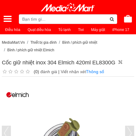
Điều hòa
Quạt điều hòa
Tủ lạnh
Tivi
Máy giặt
iPhone 17
MediaMart.Vn
Thiết bị gia đình
Bình / phích giữ nhiệt
Bình / phích giữ nhiệt Elmich
Cốc giữ nhiệt inox 304 Elmich 420ml EL8300G
(0)
đánh giá
|
Viết nhận xét
Thông số