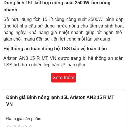
Dung tích 15L kết hợp công suất 2500W làm nóng
nhanh
Sở hữu dung tích 15 lít cùng công suất 2500W, bình đáp
ứng tốt nhu cầu sử dụng nước nóng cho tắm và sinh hoạt
hằng ngày. Khả năng gia nhiệt nhanh giúp rút ngắn thời
gian chờ, mang đến sự tiện lợi trong mỗi lần sử dụng.
Hệ thống an toàn đồng bộ TSS bảo vệ toàn diện
Ariston AN3 15 R MT VN được trang bị hệ thống an toàn
TSS tích hợp nhiều lớp bảo vệ, bao gồm:
Cầu dao chống rò điện ELCB tự động ngắt nguồn khi
Xem thêm
phát hiện rò rỉ điện.
Van xả áp giúp kiểm soát áp suất bên trong bình.
Rơ-le chống quá nhiệt tự động ngắt khi nhiệt độ vượt
Đánh giá Bình nóng lạnh 15L Ariston AN3 15 R MT
mức cho phép.
VN
Nhờ đó, thiết bị luôn vận hành ổn định và đảm bảo an toàn
cho người dùng trong suốt quá trình sử dụng.
Đánh giá sản phẩm
Chuẩn chống nước IP24 tăng độ bền cho linh kiện