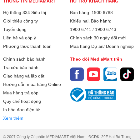
Bình nóng lạnh 15L Ariston AN3 15 R MT VN là lựa chọn lý
THÔNG TIN MEDIAMART
HỖ TRỢ KHÁCH HÀNG
tưởng cho những gia đình nhỏ đang tìm kiếm một thiết bị
Hệ thống an toàn đồng bộ TSS
Hệ thống 334 Siêu thị
Bán hàng: 1900 6788
làm nóng nước an toàn, bền bỉ và tiết kiệm điện. Với hệ
Bình chứa tráng men Titan
Giới thiệu công ty
Khiếu nại, Bảo hành:
thống an toàn TSS, công nghệ Ion Bạc Ag+, thanh đốt đồng
Chức năng khuyến cáo nhiệt độ an
cao cấp, bình chứa tráng men Titan cùng lớp cách nhiệt
Tuyển dụng
1900 6741
/
1900 6743
HDI giữ nhiệt lên đến 48 giờ, sản phẩm mang đến nguồn
toàn
Liên hệ và góp ý
Chính sách 30 ngày đổi mới
nước nóng ổn định, tiện nghi và an tâm trong suốt quá trình
Phương thức thanh toán
Mua hàng Dự án/ Doanh nghiệp
Kích thước:
sử dụng.
36x36x32,4 cm (Cao - Rộng - Dày)
Chính sách bảo hành
Theo dõi MediaMart trên
Khối lượng:
9.5Kg
Tra cứu bảo hành
Giao hàng và lắp đặt
Bảo hành
2 năm Linh kiện điện, 7 năm bình
Hướng dẫn mua hàng Online
chứa
Mua hàng trả góp
Quy chế hoạt động
Xuất xứ
Việt Nam
In hóa đơn điện tử
Xem thêm
© 2007 Công ty Cổ phần MEDIAMART Việt Nam - ĐCĐK: 29F Hai Bà Trưng.