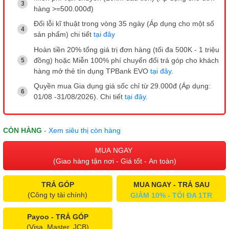
hàng >=500.000đ)
Đổi lỗi kĩ thuật trong vòng 35 ngày (Áp dụng cho một số
sản phẩm) chi tiết
tại đây
Hoàn tiền 20% tổng giá trị đơn hàng (tối đa 500K - 1 triệu
đồng) hoặc Miễn 100% phí chuyển đổi trả góp cho khách
hàng mở thẻ tín dụng TPBank EVO
tại đây
.
Quyền mua Gia dụng giá sốc chỉ từ 29.000đ (Áp dụng:
01/08 -31/08/2026). Chi tiết
tại đây
.
CÒN HÀNG
- Xem siêu thị còn hàng
MUA NGAY
(Giao hàng tận nơi - Giá tốt - An toàn)
TRẢ GÓP
MUA NGAY - TRẢ SAU
(Công ty tài chính)
GIẢM 10% - TỐI ĐA 1TR
Payoo - TRẢ GÓP
(Visa, Master, JCB)