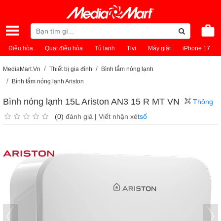
Điều hòa
Quạt điều hòa
Tủ lạnh
Tivi
Máy giặt
iPhone 17
MediaMart.Vn
Thiết bị gia đình
Bình tắm nóng lạnh
Bình tắm nóng lạnh Ariston
Bình nóng lạnh 15L Ariston AN3 15 R MT VN
Thông
(0)
đánh giá
|
Viết nhận xét
số