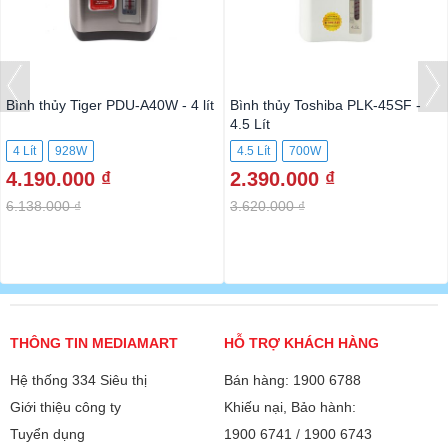
Bình thủy Tiger PDU-A40W - 4 lít
Bình thủy Toshiba PLK-45SF -
4.5 Lít
4 Lít
928W
4.5 Lít
700W
4.190.000 ₫
2.390.000 ₫
6.138.000 ₫
3.620.000 ₫
THÔNG TIN MEDIAMART
HỖ TRỢ KHÁCH HÀNG
Hệ thống 334 Siêu thị
Bán hàng: 1900 6788
Giới thiệu công ty
Khiếu nại, Bảo hành:
Tuyển dụng
1900 6741
/
1900 6743