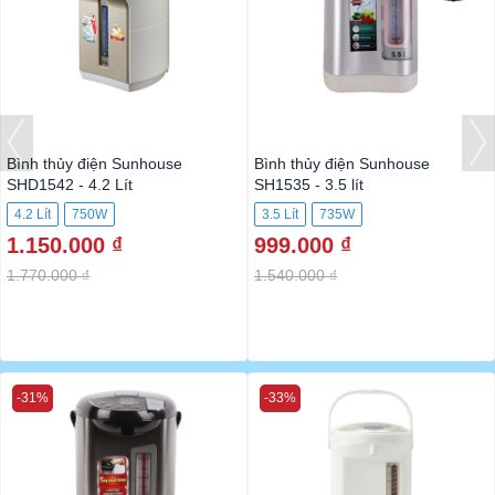
Bình thủy điện Sunhouse
Bình thủy điện Sunhouse
SHD1542 - 4.2 Lít
SH1535 - 3.5 lít
4.2 Lít
750W
3.5 Lít
735W
1.150.000 ₫
999.000 ₫
1.770.000 ₫
1.540.000 ₫
-31%
-33%