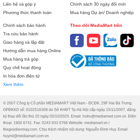
Liên hệ và góp ý
Chính sách 30 ngày đổi mới
Phương thức thanh toán
Mua hàng Dự án/ Doanh nghiệp
Chính sách bảo hành
Theo dõi MediaMart trên
Tra cứu bảo hành
Giao hàng và lắp đặt
Hướng dẫn mua hàng Online
Mua hàng trả góp
Quy chế hoạt động
In hóa đơn điện tử
Xem thêm
© 2007 Công ty Cổ phần MEDIAMART Việt Nam - ĐCĐK: 29F Hai Bà Trưng.
GPĐKKD số: 0102516308 do Sở KHĐT Tp.Hà Nội cấp ngày 15/11/2007, đăng
ký thay đổi lần thứ 20 ngày 05/10/2025. Email: hotro@mediamart.com.vn. Điện
thoại: 1900 6741. Fax: 0243 933 0766 Website: mediamart.vn /
thegioidienmay.com. Chịu trách nhiệm nội dung: Nguyễn Đình Huy. Email:
huynd@mediamart.com.vn