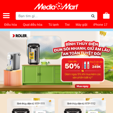
Điều hòa
Quạt điều hòa
Tủ lạnh
Tivi
Máy giặt
iPhone 17