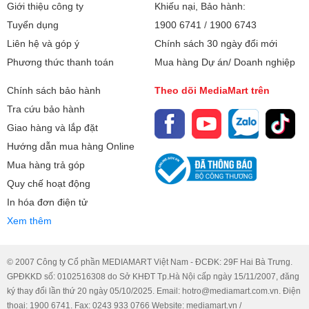
Giới thiệu công ty
Khiếu nại, Bảo hành:
Tuyển dụng
1900 6741
/
1900 6743
Liên hệ và góp ý
Chính sách 30 ngày đổi mới
Mắt cảm biến tốt
Phương thức thanh toán
Mua hàng Dự án/ Doanh nghiệp
Với độ phân giải 1300 DPI, chú chuột này dễ dàng đáp ứng
các thao tác công việc dễ dàng, và có thể sử dụng trên
Chính sách bảo hành
Theo dõi MediaMart trên
nhiều bề mặt khác nhau
Tra cứu bảo hành
Giao hàng và lắp đặt
Hướng dẫn mua hàng Online
Mua hàng trả góp
Quy chế hoạt động
In hóa đơn điện tử
Xem thêm
© 2007 Công ty Cổ phần MEDIAMART Việt Nam - ĐCĐK: 29F Hai Bà Trưng.
GPĐKKD số: 0102516308 do Sở KHĐT Tp.Hà Nội cấp ngày 15/11/2007, đăng
ký thay đổi lần thứ 20 ngày 05/10/2025. Email: hotro@mediamart.com.vn. Điện
thoại: 1900 6741. Fax: 0243 933 0766 Website: mediamart.vn /