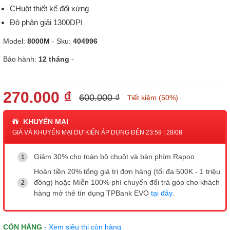
CHuột thiết kế đối xứng
Độ phân giải 1300DPI
Model:
8000M
- Sku:
404996
Bảo hành:
12 tháng
-
270.000 ₫
600.000 ₫
Tiết kiệm (50%)
KHUYẾN MẠI
GIÁ VÀ KHUYẾN MẠI DỰ KIẾN ÁP DỤNG ĐẾN 23:59 | 28/08
Giảm 30% cho toàn bộ chuột và bàn phím Rapoo
Hoàn tiền 20% tổng giá trị đơn hàng (tối đa 500K - 1 triệu
đồng) hoặc Miễn 100% phí chuyển đổi trả góp cho khách
hàng mở thẻ tín dụng TPBank EVO
tại đây
.
CÒN HÀNG
- Xem siêu thị còn hàng