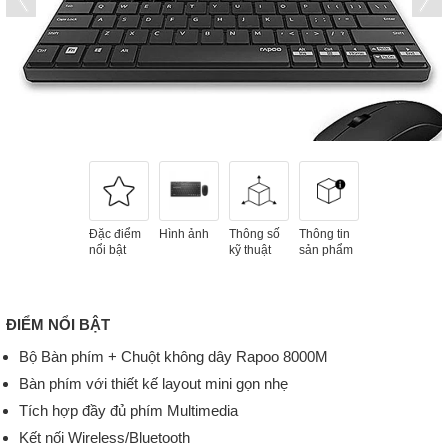
Đặc điểm
Hình ảnh
Thông số
Thông tin
nổi bật
kỹ thuật
sản phẩm
ĐIỂM NỔI BẬT
Bộ Bàn phím + Chuột không dây Rapoo 8000M
Bàn phím với thiết kế layout mini gọn nhẹ
Tích hợp đầy đủ phím Multimedia
Kết nối Wireless/Bluetooth