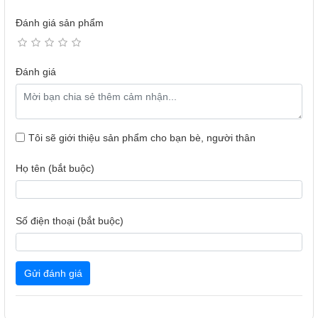
Đánh giá sản phẩm
Đánh giá
Phím multimedia
Bộ bàn phím chuột không dây Rappo 8000M có thể sử
Tôi sẽ giới thiệu sản phẩm cho bạn bè, người thân
dụng các chức năng media dễ dàng, bạn có thể truy cập
vào ứng dụng cần thiết hoặc bật tắt, chuyển đổi bài nhạc
Họ tên (bắt buộc)
Số điện thoại (bắt buộc)
Gửi đánh giá