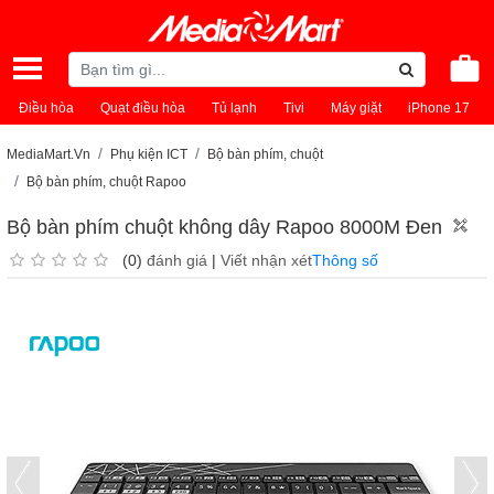
Điều hòa
Quạt điều hòa
Tủ lạnh
Tivi
Máy giặt
iPhone 17
MediaMart.Vn
Phụ kiện ICT
Bộ bàn phím, chuột
Bộ bàn phím, chuột Rapoo
Bộ bàn phím chuột không dây Rapoo 8000M Đen
(0)
đánh giá
|
Viết nhận xét
Thông số