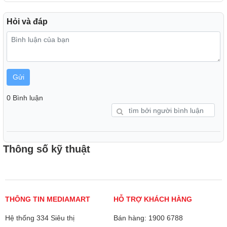
Hỏi và đáp
Thiết kế chuột
Chuột của Bộ bàn phím chuột không dây Rappo 8000M có
Gửi
thiết kế đối xứng với các đường nét công thái học, giúp
người dùng có thể sử dụng lâu dài
0 Bình luận
Thông số kỹ thuật
THÔNG TIN MEDIAMART
HỖ TRỢ KHÁCH HÀNG
Hệ thống 334 Siêu thị
Bán hàng: 1900 6788