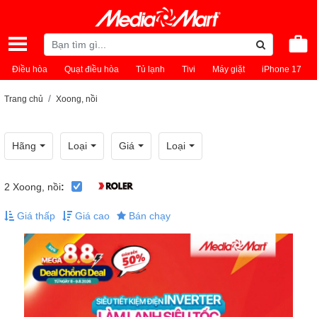
Điều hòa
Quạt điều hòa
Tủ lạnh
Tivi
Máy giặt
iPhone 17
Trang chủ
Xoong, nồi
Hãng
Loại
Giá
Loại
2
Xoong, nồi
:
Giá thấp
Giá cao
Bán chạy