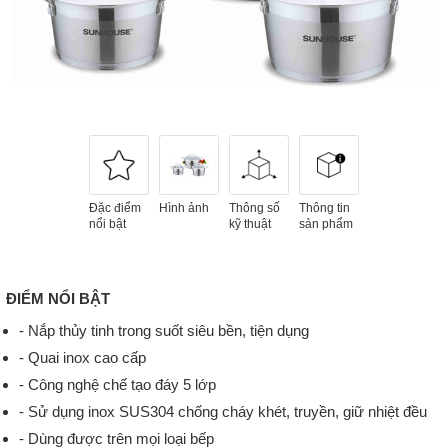
Đặc điểm
Hình ảnh
Thông số
Thông tin
nổi bật
kỹ thuật
sản phẩm
ĐIỂM NỔI BẬT
- Nắp thủy tinh trong suốt siêu bền, tiện dụng
- Quai inox cao cấp
- Công nghệ chế tạo đáy 5 lớp
- Sử dụng inox SUS304 chống cháy khét, truyền, giữ nhiệt đều
- Dùng được trên mọi loại bếp