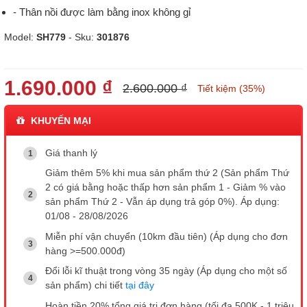
- Thân nồi được làm bằng inox không gỉ
Model:
SH779
- Sku:
301876
1.690.000 ₫
2.600.000 ₫
Tiết kiệm (35%)
KHUYẾN MẠI
Giá thanh lý
Giảm thêm 5% khi mua sản phẩm thứ 2 (Sản phẩm Thứ
2 có giá bằng hoặc thấp hơn sản phẩm 1 - Giảm % vào
sản phẩm Thứ 2 - Vẫn áp dụng trả góp 0%). Áp dụng:
01/08 - 28/08/2026
Miễn phí vận chuyển (10km đầu tiên) (Áp dụng cho đơn
hàng >=500.000đ)
Đổi lỗi kĩ thuật trong vòng 35 ngày (Áp dụng cho một số
sản phẩm) chi tiết
tại đây
Hoàn tiền 20% tổng giá trị đơn hàng (tối đa 500K - 1 triệu