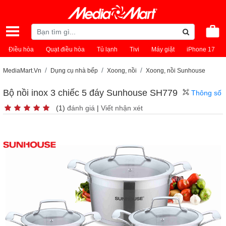
Điều hòa
Quạt điều hòa
Tủ lạnh
Tivi
Máy giặt
iPhone 17
MediaMart.Vn
Dụng cụ nhà bếp
Xoong, nồi
Xoong, nồi Sunhouse
Bộ nồi inox 3 chiếc 5 đáy Sunhouse SH779
Thông số
(1)
đánh giá
|
Viết nhận xét