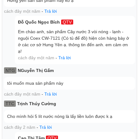
Hưng yên sẵn sản phẩm này ko ạ
cách đây một năm
-
Trả lời
Đỗ Quốc Ngọc Bích
QTV
Em chào anh, sản phẩm Cây nước 3 vòi nóng - lạnh -
nguội Coex CW-7121 (Có tủ để đồ) hiện còn hàng bày ở
ở các cơ sở Hưng Yên ạ. thông tin đến anh. em cảm ơn
ạ!
cách đây một năm
-
Trả lời
NTG
NGuyễn Thị Gấm
tôi muốn mua sản phẩm này
cách đây một năm
-
Trả lời
TTC
Trịnh Thúy Cường
Cho mình hỏi 5 lít nước nóng là lấy liền luôn được k ạ
cách đây 2 năm
-
Trả lời
Cao Thị Tâm
QTV