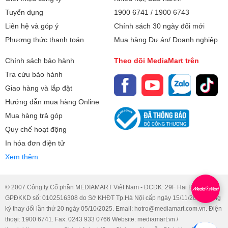
11.8kg
Tuyển dụng
1900 6741
/
1900 6743
Bảo hành
24 tháng + 1 đổi 1 trong 90 ngày
Liên hệ và góp ý
Chính sách 30 ngày đổi mới
Phương thức thanh toán
Mua hàng Dự án/ Doanh nghiệp
Xuất xứ
Trung Quốc
Chính sách bảo hành
Theo dõi MediaMart trên
Tra cứu bảo hành
Giao hàng và lắp đặt
Hướng dẫn mua hàng Online
Mua hàng trả góp
Quy chế hoạt động
In hóa đơn điện tử
Xem thêm
© 2007 Công ty Cổ phần MEDIAMART Việt Nam - ĐCĐK: 29F Hai Bà Trưng.
GPĐKKD số: 0102516308 do Sở KHĐT Tp.Hà Nội cấp ngày 15/11/2007, đăng
ký thay đổi lần thứ 20 ngày 05/10/2025. Email: hotro@mediamart.com.vn. Điện
thoại: 1900 6741. Fax: 0243 933 0766 Website: mediamart.vn /