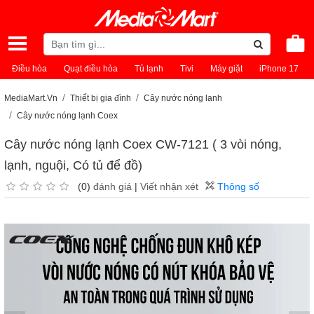
Điều hòa
Quạt điều hòa
Tủ lạnh
Tivi
Máy giặt
iPhone 17
MediaMart.Vn
Thiết bị gia đình
Cây nước nóng lạnh
Cây nước nóng lạnh Coex
Cây nước nóng lạnh Coex CW-7121 ( 3 vòi nóng,
lạnh, nguội, Có tủ để đồ)
(0)
đánh giá
|
Viết nhận xét
Thông số