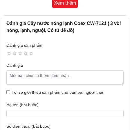
Xem thêm
Cây nước nóng lạnh Coex CW-7121 được trang bị 3 vòi
nước nóng, lạnh, nước nguội riêng biệt rất thuận tiện cho
việc lấy nước ra, đặc biệt vòi nước nóng có nút khóa bảo
vệ cho gia đình có trẻ nhỏ, tránh bất cẩn gây nóng bỏng.
Đánh giá Cây nước nóng lạnh Coex CW-7121 ( 3 vòi
nóng, lạnh, nguội, Có tủ để đồ)
Đánh giá sản phẩm
Đánh giá
Tôi sẽ giới thiệu sản phẩm cho bạn bè, người thân
Họ tên (bắt buộc)
Số điện thoại (bắt buộc)