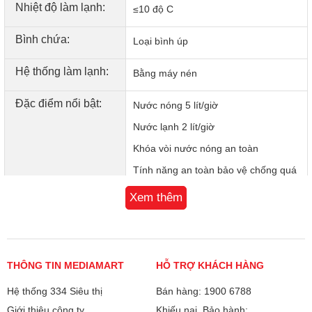
Nhiệt độ làm lạnh:
≤10 độ C
Bình chứa:
Loại bình úp
Hệ thống làm lạnh:
Bằng máy nén
Đặc điểm nổi bật:
Nước nóng 5 lít/giờ
Nước lạnh 2 lít/giờ
Khóa vòi nước nóng an toàn
Tính năng an toàn bảo vệ chống quá
nhiệt
Xem thêm
Ngăn chứa đồ tiện dụng
3 vòi nước cung cấp nước nóng, lạnh
và nước nguội riêng biệt
THÔNG TIN MEDIAMART
HỖ TRỢ KHÁCH HÀNG
Kích thước:
260*330*1010mm
Hệ thống 334 Siêu thị
Bán hàng: 1900 6788
Giới thiệu công ty
Khiếu nại, Bảo hành:
Khối lượng: