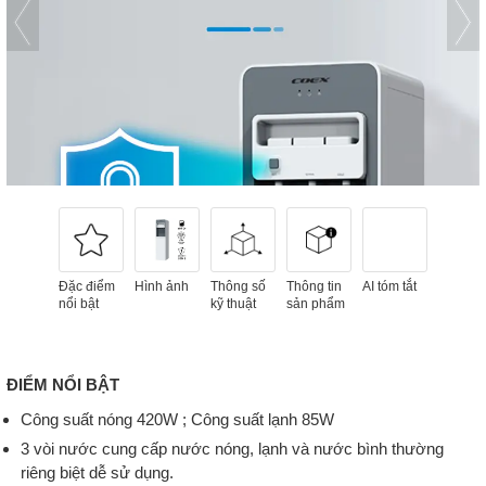
Đặc điểm
Hình ảnh
Thông số
Thông tin
AI tóm tắt
nổi bật
kỹ thuật
sản phẩm
ĐIỂM NỔI BẬT
Công suất nóng 420W ; Công suất lạnh 85W
3 vòi nước cung cấp nước nóng, lạnh và nước bình thường
riêng biệt dễ sử dụng.