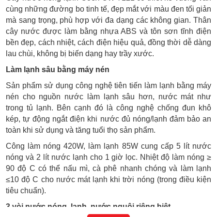
cùng những đường bo tinh tế, đẹp mắt với màu đen tối giản
mà sang trọng, phù hợp với đa dạng các không gian. Thân
cây nước được làm bằng nhựa ABS và tôn sơn tĩnh điện
bền đẹp, cách nhiệt, cách điện hiệu quả, đồng thời dễ dàng
lau chùi, không bị biến dạng hay trầy xước.
Làm lạnh sâu bằng máy nén
Sản phẩm sử dụng công nghệ tiên tiến làm lạnh bằng máy
nén cho nguồn nước làm lạnh sâu hơn, nước mát như
trong tủ lạnh. Bên cạnh đó là công nghệ chống đun khô
kép, tự động ngắt điện khi nước đủ nóng/lạnh đảm bảo an
toàn khi sử dụng và tăng tuổi thọ sản phẩm.
Công làm nóng 420W, làm lạnh 85W cung cấp 5 lít nước
nóng và 2 lít nước lạnh cho 1 giờ lọc. Nhiệt độ làm nóng ≥
90 độ C có thể nấu mì, cà phê nhanh chóng và làm lạnh
≤10 độ C cho nước mát lạnh khi trời nóng (trong điều kiện
tiêu chuẩn).
3 vòi nước nóng, lạnh, nước nguội riêng biệt