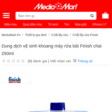
Điều hòa
Quạt điều hòa
Tủ lạnh
Tivi
Máy giặt
iPhone 17
MediaMart.Vn
Thiết bị gia đình
Chất tẩy rửa
Chất tẩy rửa Finish
Dung dịch vệ sinh khoang máy rửa bát Finish chai
250ml
(0)
đánh giá
|
Viết nhận xét
Thông số