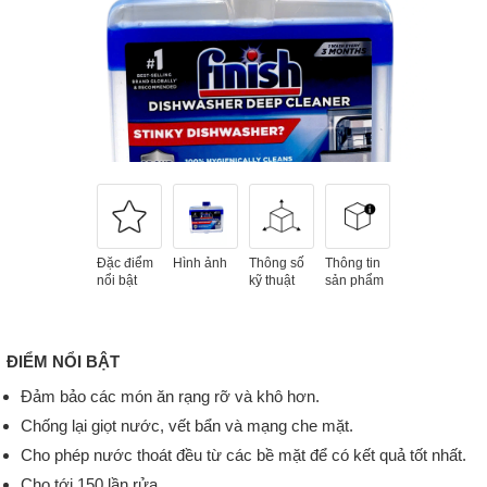
Đặc điểm
Hình ảnh
Thông số
Thông tin
nổi bật
kỹ thuật
sản phẩm
ĐIỂM NỔI BẬT
Đảm bảo các món ăn rạng rỡ và khô hơn.
Chống lại giọt nước, vết bẩn và mạng che mặt.
Cho phép nước thoát đều từ các bề mặt để có kết quả tốt nhất.
Cho tới 150 lần rửa.