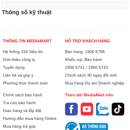
4. HƯỚNG DẪN BẢO QUẢN:
Thông số kỹ thuật
Không bảo quản trên nhiệt độ trên: 40 ° C.
Lưu trữ theo quy định của địa phương.
Chỉ giữ trong thùng chứa ban đầu.
Bảo vệ khỏi ánh sáng mặt trời trực tiếp.
THÔNG TIN MEDIAMART
HỖ TRỢ KHÁCH HÀNG
Chỉ giữ ở những nơi khô ráo, thoáng mát và thông gió tốt.
Hệ thống 334 Siêu thị
Bán hàng: 1900 6788
Giới thiệu công ty
Khiếu nại, Bảo hành:
5. LƯU Ý KHI SỬ DỤNG NƯỚC VỆ SINH MÁY RỬA BÁT
FINISH
Tuyển dụng
1900 6741
/
1900 6743
- Làm thế nào để sử dụng máy làm sạch sâu hoàn thành?
Liên hệ và góp ý
Chính sách 30 ngày đổi mới
- Làm sạch máy rửa chén của bạn với một kết thúc không
Phương thức thanh toán
Mua hàng Dự án/ Doanh nghiệp
phức tạp như bạn nghĩ. Thực hiện theo các bước đơn giản
sau để làm sạch với Kết thúc dọn dẹp máy:
Chính sách bảo hành
Theo dõi MediaMart trên
- Đảm bảo thiết bị của bạn trống - không nên có bất kỳ đồ
Tra cứu bảo hành
thủy tinh, đồ sành sứ hoặc dao kéo nào trong máy.
Giao hàng và lắp đặt
- Loại bỏ bất kỳ thực phẩm còn lại từ thiết bị. Tháo nhãn
Hướng dẫn mua hàng Online
dán khỏi nắp chai (không tháo nắp).
Mua hàng trả góp
- Đặt chai lộn ngược trong giỏ dao kéo và đặt nó ở một vị trí