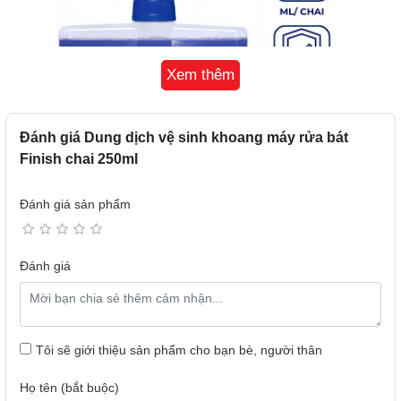
Xem thêm
Đánh giá Dung dịch vệ sinh khoang máy rửa bát
Finish chai 250ml
Đánh giá sản phẩm
Đánh giá
Dung dịch vệ sinh máy rửa bát Finish 250ml
2. TÍNH NĂNG CỦA NƯỚC VỆ SINH MÁY RỬA BÁT
Tôi sẽ giới thiệu sản phẩm cho bạn bè, người thân
FINISH
- Làm sạch sâu vôi và chất béo ẩn trong máy rửa chén bát.
Họ tên (bắt buộc)