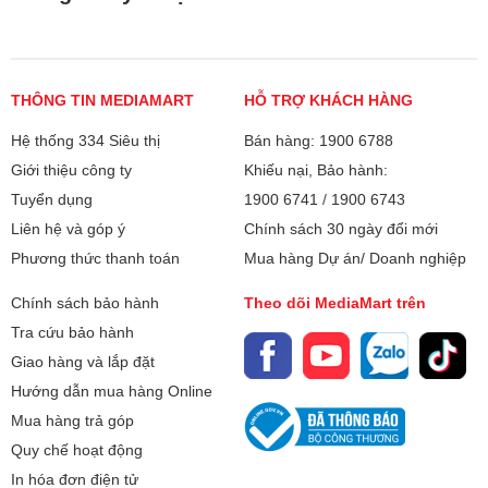
An toàn cho sức khỏe
Muối rửa bát Almawin được sản xuất từ các nguyên liệu tự
THÔNG TIN MEDIAMART
HỖ TRỢ KHÁCH HÀNG
nhiên, không chứa bất kỳ hóa chất độc hại nào. Điều này
giúp đảm bảo an toàn cho sức khỏe người sử dụng và thân
Hệ thống 334 Siêu thị
Bán hàng: 1900 6788
thiện với môi trường. Việc sử dụng muối rửa bát Almawin
Giới thiệu công ty
Khiếu nại, Bảo hành:
cũng giúp giảm thiểu việc tiếp xúc với các hóa chất có thể
Tuyển dụng
1900 6741
/
1900 6743
gây hại cho sức khỏe.
Liên hệ và góp ý
Chính sách 30 ngày đổi mới
Thành phần của muối rửa bát hữu cơ Almawin
Phương thức thanh toán
Mua hàng Dự án/ Doanh nghiệp
Muối rửa bát hữu cơ Almawin được sản xuất từ 100% 100
Chính sách bảo hành
Theo dõi MediaMart trên
% Natrium Chloride. – muối tinh khiết, không chứa bất kỳ
Tra cứu bảo hành
hóa chất độc hại nào. Đây là một trong những điểm nổi bật
Giao hàng và lắp đặt
và là sự khác biệt của muối rửa bát Almawin so với các loại
Hướng dẫn mua hàng Online
muối rửa bát thông thường.
Mua hàng trả góp
Quy chế hoạt động
In hóa đơn điện tử