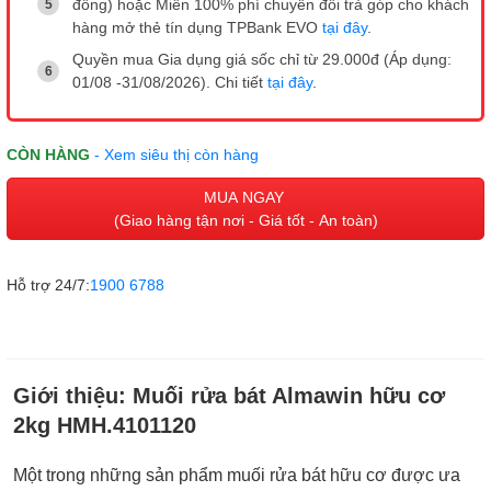
đồng) hoặc Miễn 100% phí chuyển đổi trả góp cho khách
hàng mở thẻ tín dụng TPBank EVO
tại đây
.
Quyền mua Gia dụng giá sốc chỉ từ 29.000đ (Áp dụng:
01/08 -31/08/2026). Chi tiết
tại đây
.
CÒN HÀNG
- Xem siêu thị còn hàng
MUA NGAY
(Giao hàng tận nơi - Giá tốt - An toàn)
Hỗ trợ 24/7:
1900 6788
Giới thiệu:
Muối rửa bát Almawin hữu cơ
2kg HMH.4101120
Một trong những sản phẩm muối rửa bát hữu cơ được ưa