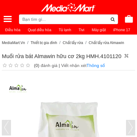
Điều hòa
Quạt điều hòa
Tủ lạnh
Tivi
Máy giặt
iPhone 17
MediaMart.Vn
Thiết bị gia đình
Chất tẩy rửa
Chất tẩy rửa Almawin
Muối rửa bát Almawin hữu cơ 2kg HMH.4101120
(0)
đánh giá
|
Viết nhận xét
Thông số