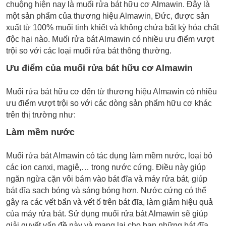
chuộng hiện nay là muối rửa bát hữu cơ Almawin. Đây là
một sản phẩm của thương hiệu Almawin, Đức, được sản
xuất từ 100% muối tinh khiết và không chứa bất kỳ hóa chất
độc hại nào. Muối rửa bát Almawin có nhiều ưu điểm vượt
trội so với các loại muối rửa bát thông thường.
Ưu điểm của muối rửa bát hữu cơ Almawin
Muối rửa bát hữu cơ đến từ thương hiệu Almawin có nhiều
ưu điểm vượt trội so với các dòng sản phẩm hữu cơ khác
trên thị trường như:
Làm mềm nước
Muối rửa bát Almawin có tác dụng làm mềm nước, loại bỏ
các ion canxi, magiê,… trong nước cứng. Điều này giúp
ngăn ngừa cặn vôi bám vào bát đĩa và máy rửa bát, giúp
bát đĩa sạch bóng và sáng bóng hơn. Nước cứng có thể
gây ra các vết bẩn và vết ố trên bát đĩa, làm giảm hiệu quả
của máy rửa bát. Sử dụng muối rửa bát Almawin sẽ giúp
giải quyết vấn đề này và mang lại cho bạn những bát đĩa