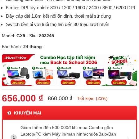
6 mức DPI tùy chỉnh: 800 / 1200 / 1600 / 2400 / 3600 / 6200 DPI
Dây cáp dài 1.8m kết nối ổn định, thoải mái sử dụng
Switch bền bỉ với tuổi thọ lên đến 30 triệu lượt nhấn
Model:
GX9
- Sku:
803245
Bảo hành:
24 tháng
-
656.000 ₫
860.000 ₫
Tiết kiệm (23%)
KHUYẾN MẠI
Giảm thêm đến 500.000đ khi mua Combo gồm
Laptop/PC kèm Máy in/màn hình/chuột/Balo/Bàn