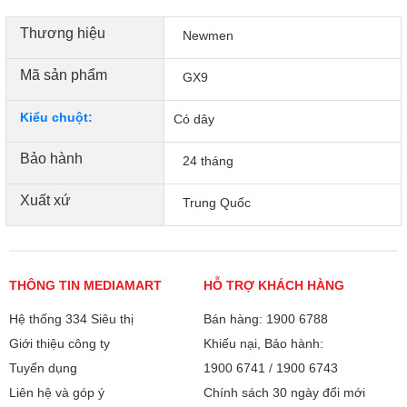
Chuột sử dụng switch chất lượng cao với độ bền lên đến
Thương hiệu
Newmen
30 triệu lượt nhấn, đảm bảo khả năng hoạt động ổn định
trong thời gian dài.
Mã sản phẩm
GX9
Cảm giác click rõ ràng, độ nảy tốt giúp tăng độ chính xác
trong từng thao tác khi chơi game hoặc làm việc.
Kiểu chuột:
Có dây
Dây Cáp Dài 1.8M Kết Nối Ổn Định
Bảo hành
24 tháng
Newmen GX9 được trang bị dây cáp dài 1.8m giúp kết nối
linh hoạt và thoải mái hơn khi sử dụng trên nhiều không
Xuất xứ
Trung Quốc
gian bàn khác nhau.
Kết nối có dây giúp tín hiệu luôn ổn định, hạn chế độ trễ,
đáp ứng tốt nhu cầu chơi game tốc độ cao.
THÔNG TIN MEDIAMART
HỖ TRỢ KHÁCH HÀNG
Hệ thống 334 Siêu thị
Bán hàng: 1900 6788
Giới thiệu công ty
Khiếu nại, Bảo hành:
Tuyển dụng
1900 6741
/
1900 6743
Liên hệ và góp ý
Chính sách 30 ngày đổi mới