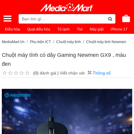
Điều hòa
Quạt điều hòa
Tủ lạnh
Tivi
Máy giặt
iPhone 17
MediaMart.Vn
Phụ kiện ICT
Chuột máy tinh
Chuột máy tinh Newmen
Chuột máy tính có dây Gaming Newmen GX9 , màu
đen
(0)
đánh giá
|
Viết nhận xét
Thông số