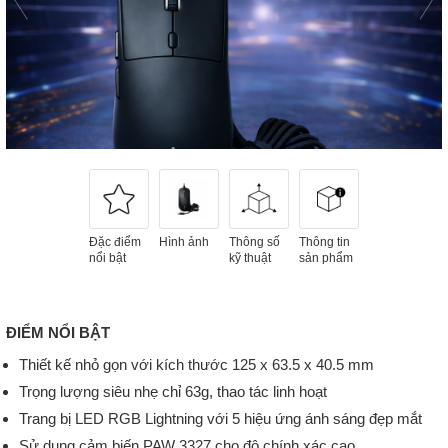
Đặc điểm
Hình ảnh
Thông số
Thông tin
nổi bật
kỹ thuật
sản phẩm
ĐIỂM NỔI BẬT
Thiết kế nhỏ gọn với kích thước 125 x 63.5 x 40.5 mm
Trọng lượng siêu nhẹ chỉ 63g, thao tác linh hoạt
Trang bị LED RGB Lightning với 5 hiệu ứng ánh sáng đẹp mắt
Sử dụng cảm biến PAW 3327 cho độ chính xác cao