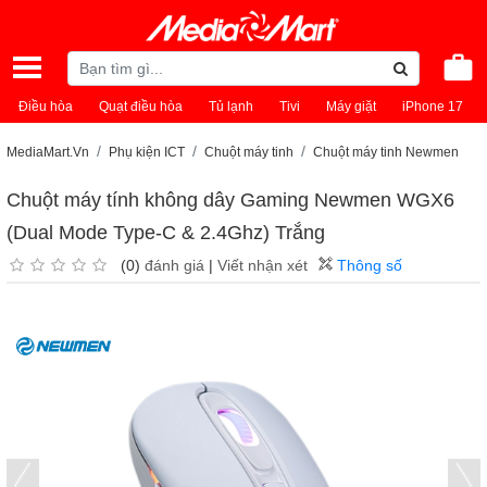
Điều hòa
Quạt điều hòa
Tủ lạnh
Tivi
Máy giặt
iPhone 17
MediaMart.Vn
Phụ kiện ICT
Chuột máy tinh
Chuột máy tinh Newmen
Chuột máy tính không dây Gaming Newmen WGX6
(Dual Mode Type-C & 2.4Ghz) Trắng
(0)
đánh giá
|
Viết nhận xét
Thông số