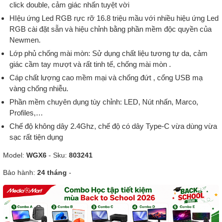
click double, cảm giác nhấn tuyệt vời
HIệu ứng Led RGB rực rỡ 16.8 triệu mầu với nhiều hiệu ứng Led
RGB cài đặt sẵn và hiệu chỉnh bằng phần mềm độc quyền của
Newmen.
Lớp phủ chống mài mòn: Sử dụng chất liệu tương tự da, cảm
giác cầm tay mượt và rất tinh tế, chống mài mòn .
Cáp chất lượng cao mềm mại và chống đứt , cổng USB mạ
vàng chống nhiễu.
Phần mềm chuyên dụng tùy chỉnh: LED, Nút nhấn, Marco,
Profiles,…
Chế độ không dây 2.4Ghz, chế độ có dây Type-C vừa dùng vừa
sạc rất tiện dụng
Model:
WGX6
- Sku:
803241
Bảo hành:
24 tháng
-