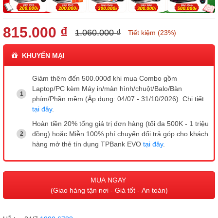
815.000 ₫
1.060.000 ₫
Tiết kiệm (23%)
KHUYẾN MẠI
Giảm thêm đến 500.000đ khi mua Combo gồm
Laptop/PC kèm Máy in/màn hình/chuột/Balo/Bàn
phím/Phần mềm (Áp dụng: 04/07 - 31/10/2026). Chi tiết
tại đây
.
Hoàn tiền 20% tổng giá trị đơn hàng (tối đa 500K - 1 triệu
đồng) hoặc Miễn 100% phí chuyển đổi trả góp cho khách
hàng mở thẻ tín dụng TPBank EVO
tại đây
.
MUA NGAY
(Giao hàng tận nơi - Giá tốt - An toàn)