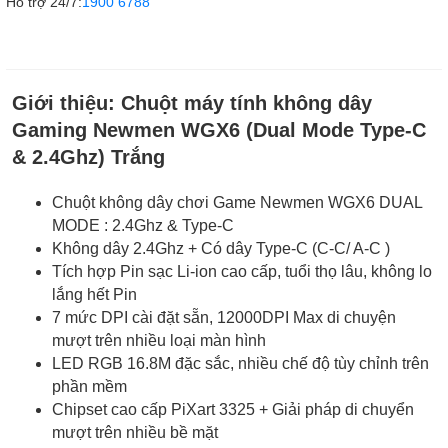
Hỗ trợ 24/7:
1900 6788
Giới thiệu:
Chuột máy tính không dây
Gaming Newmen WGX6 (Dual Mode Type-C
& 2.4Ghz) Trắng
Chuột không dây chơi Game Newmen WGX6 DUAL
MODE : 2.4Ghz & Type-C
Không dây 2.4Ghz + Có dây Type-C (C-C/ A-C )
Tích hợp Pin sạc Li-ion cao cấp, tuổi thọ lâu, không lo
lắng hết Pin
7 mức DPI cài đặt sẵn, 12000DPI Max di chuyện
mượt trên nhiều loại màn hình
LED RGB 16.8M đặc sắc, nhiều chế độ tùy chỉnh trên
phần mềm
Chipset cao cấp PiXart 3325 + Giải pháp di chuyển
mượt trên nhiều bề mặt