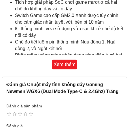
Tích hợp giải pháp SoC chơi game mượt ở cả hai
chế độ không dây và có dây
Switch Game cao cấp GM2.0 Xanh được tùy chỉnh
cho cảm giác nhấn tuyệt vời, bền bỉ 10 năm
IC thông minh, vừa sử dụng vừa sạc khi ở chế độ kết
nối có dây
Chế độ tiết kiệm pin thông minh Ngủ đông 1, Ngủ
đông 2, và Ngắt kết nối
Phần mềm thông minh nhận dạng giao diện ở cả hai
chế độ, sạc và hoạt động không bị gián đoạn
Xem thêm
Phần mềm thông minh hiển thị % pin khi sử dụng chế
độ không dây, hiển thị trạng thái sạc khi dùng dây
Tương thích rộng win7/8/10/11, macos 10.10 trở lên,
Đánh giá Chuột máy tính không dây Gaming
tongxin uos, kirin os,..
Newmen WGX6 (Dual Mode Type-C & 2.4Ghz) Trắng
Đánh giá sản phẩm
CÁC KIỂU CẦM CHUỘT WGX6: chuột Form kinh điển
phù hợp với nhiều kiểu cầm chuột hiệu quả
Đánh giá