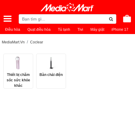
Điều hòa
Quạt điều hòa
Tủ lạnh
Tivi
Máy giặt
iPhone 17
MediaMart.Vn
Coclear
Thiết bị chăm
Bàn chải điện
sóc sức khỏe
khác