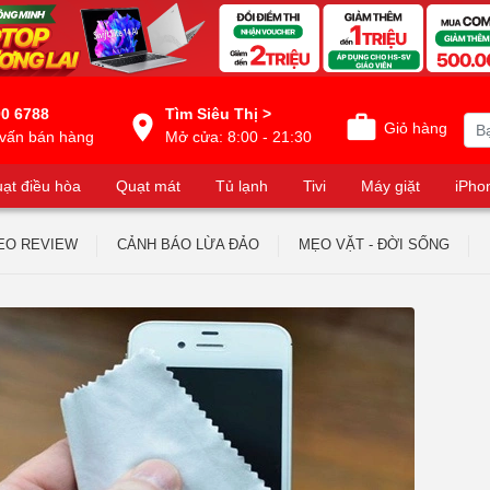
0 6788
Tìm Siêu Thị >
Giỏ hàng
vấn bán hàng
Mở cửa: 8:00 - 21:30
ạt điều hòa
Quạt mát
Tủ lạnh
Tivi
Máy giặt
iPho
EO REVIEW
CẢNH BÁO LỪA ĐẢO
MẸO VẶT - ĐỜI SỐNG