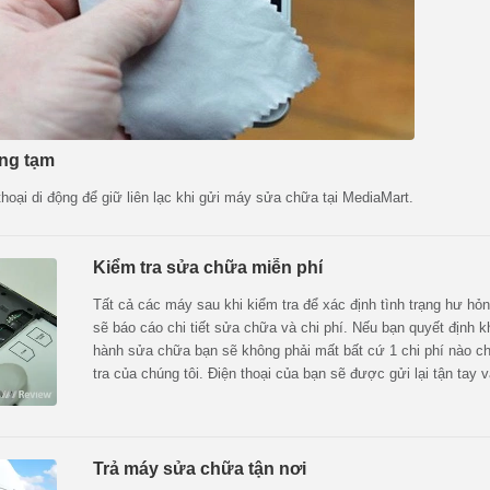
ng tạm
oại di động để giữ liên lạc khi gửi máy sửa chữa tại MediaMart.
Kiểm tra sửa chữa miễn phí
Tất cả các máy sau khi kiểm tra để xác định tình trạng hư hỏn
sẽ báo cáo chi tiết sửa chữa và chi phí. Nếu bạn quyết định k
hành sửa chữa bạn sẽ không phải mất bất cứ 1 chi phí nào c
tra của chúng tôi. Điện thoại của bạn sẽ được gửi lại tận tay 
giống như tình trạng ban đầu mà bạn đã giao cho chúng tôi kiể
Trả máy sửa chữa tận nơi