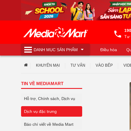
190
Tư 
DANH MỤC
SẢN PHẨM
Điều hòa
Qu
Máy lọc nước
KHUYẾN MẠI
TƯ VẤN
VÀO BẾP
VID
TIN VỀ MEDIAMART
Hỗ trợ, Chính sách, Dịch vụ
Dịch vụ đặc trưng
Báo chí viết về Media Mart