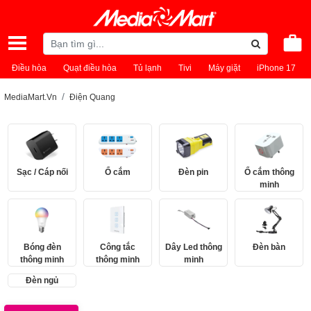
Điều hòa
Quạt điều hòa
Tủ lạnh
Tivi
Máy giặt
iPhone 17
MediaMart.Vn
Điện Quang
Sạc / Cáp nối
Ổ cắm
Đèn pin
Ổ cắm thông
minh
Bóng đèn
Công tắc
Dây Led thông
Đèn bàn
thông minh
thông minh
minh
Đèn ngủ