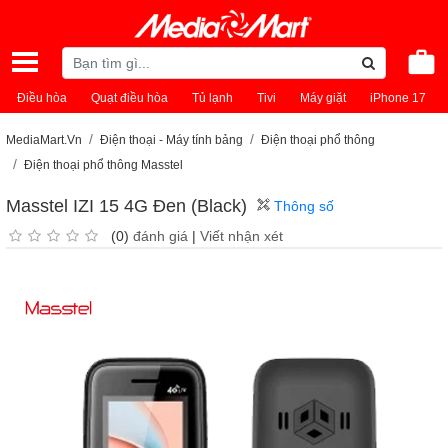
Điều hòa
Quạt điều hòa
Tủ lạnh
Tivi
Máy giặt
iPhone 17
MediaMart.Vn
Điện thoại - Máy tính bảng
Điện thoại phổ thông
Điện thoại phổ thông Masstel
Masstel IZI 15 4G Đen (Black)
Thông số
(0)
đánh giá
|
Viết nhận xét