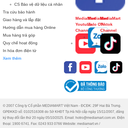
CS Bảo vệ dữ liệu cá nhân
và ổn định, rõ ràng với chất lượng âm thanh trung thực
trong bất kỳ trường hợp nào.
Tra cứu bảo hành
MediaMart
MediaMart
MediaMart
Giao hàng và lắp đặt
Youtube
Zalo OA
Tiktok
Hướng dẫn mua hàng Online
Channel
Channel
Mua hàng trả góp
Quy chế hoạt động
In hóa đơn điện tử
Xem thêm
Khả năng đàm thoại xuyên suốt, hỗ trợ 2 SIM, lưu danh
© 2007 Công ty Cổ phần MEDIAMART Việt Nam - ĐCĐK: 29F Hai Bà Trưng.
bạ 2.000 số
GPĐKKD số: 0102516308 do Sở KHĐT Tp.Hà Nội cấp ngày 15/11/2007, đăng
Ngoài ra, Masstel Izi 15 4G còn hỗ trợ 2 SIM 2 sóng, lưu
ký thay đổi lần thứ 20 ngày 05/10/2025. Email: hotro@mediamart.com.vn. Điện
danh bạ tới 2.000 số điện thoại và có bộ nhớ 128 MB cho
thoại: 1900 6741. Fax: 0243 933 0766 Website: mediamart.vn /