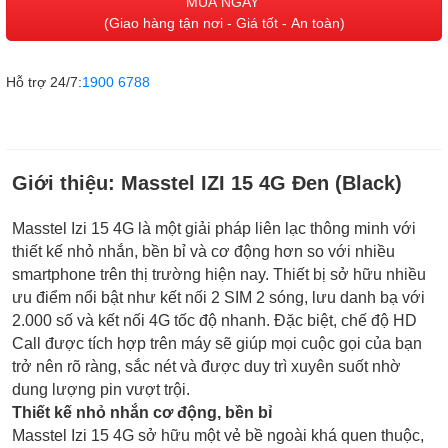
MUA NGAY
(Giao hàng tận nơi - Giá tốt - An toàn)
Hỗ trợ 24/7:
1900 6788
Giới thiệu:
Masstel IZI 15 4G Đen (Black)
Masstel Izi 15 4G là một giải pháp liên lạc thông minh với
thiết kế nhỏ nhắn, bền bỉ và cơ động hơn so với nhiều
smartphone trên thị trường hiện nay. Thiết bị sở hữu nhiều
ưu điểm nổi bật như kết nối 2 SIM 2 sóng, lưu danh bạ với
2.000 số và kết nối 4G tốc độ nhanh. Đặc biệt, chế độ HD
Call được tích hợp trên máy sẽ giúp mọi cuộc gọi của bạn
trở nên rõ ràng, sắc nét và được duy trì xuyên suốt nhờ
dung lượng pin vượt trội.
Thiết kế nhỏ nhắn cơ động, bền bỉ
Masstel Izi 15 4G sở hữu một vẻ bề ngoài khá quen thuộc,