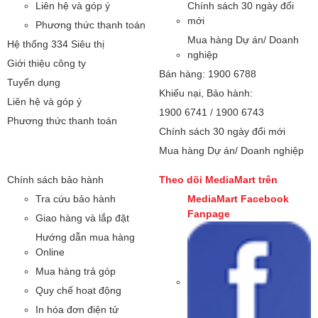
Liên hệ và góp ý
Chính sách 30 ngày đổi
mới
Phương thức thanh toán
Mua hàng Dự án/ Doanh
Hệ thống 334 Siêu thị
nghiệp
Giới thiệu công ty
Bán hàng: 1900 6788
Tuyển dụng
Khiếu nại, Bảo hành:
Liên hệ và góp ý
1900 6741
/
1900 6743
Phương thức thanh toán
Chính sách 30 ngày đổi mới
Mua hàng Dự án/ Doanh nghiệp
Ngoài ra, màn hình này còn đi kèm với bộ giao diện người
Chính sách bảo hành
Theo dõi MediaMart trên
dùng được thiết kế với phông chữ lớn nhìn rất rõ ràng. Điều
Tra cứu bảo hành
MediaMart Facebook
này sẽ là điểm cộng giúp các khách hàng lớn tuổi có thể
Fanpage
đọc hiểu và thao tác một cách nhanh chóng.
Giao hàng và lắp đặt
Khả năng đàm thoại xuyên suốt, hỗ trợ 2 SIM, lưu danh bạ
Hướng dẫn mua hàng
2.000 số
Online
So với các dòng điện thoại phổ thông thế hệ cũ trước đó chỉ
Mua hàng trả góp
sử dụng mạng 2G / 2.5G thì Masstel Izi 15 4G đã được cải
Quy chế hoạt động
tiến vượt trội khi có khả năng kết nối 4G thế hệ mới. Điều
In hóa đơn điện tử
này sẽ giúp bạn có những trải nghiệm đàm thoại liền mạch