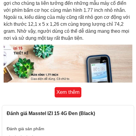
gợi cho chúng ta liên tưởng đến những mẫu máy cổ điển
với phím bấm cơ học cùng màn hình 1.77 inch nhỏ nhắn.
Ngoài ra, kiểu dáng của máy cũng rất nhỏ gọn cơ động với
kích thước 12,1 x 5 x 1,26 cm cùng trọng lượng chỉ 74,2
gram. Nhờ vậy, người dùng có thể dễ dàng mang theo mọi
nơi và sử dụng một tay rất thuận tiện.
Xem thêm
Đánh giá Masstel IZI 15 4G Đen (Black)
Đặc biệt, Masstel Izi 15 4G được trang bị hệ thống phím
Đánh giá sản phẩm
bấm rất dễ nhìn, dễ thao tác với các chữ và số có kích