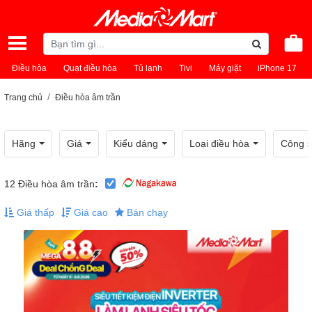
Điều hòa
Quạt điều hòa
Tủ lạnh
Tivi
Máy giặt
iPhone 17
Trang chủ
Điều hòa âm trần
Hãng
Giá
Kiểu dáng
Loại điều hòa
Công s
12
Điều hòa âm trần
:
Giá thấp
Giá cao
Bán chạy