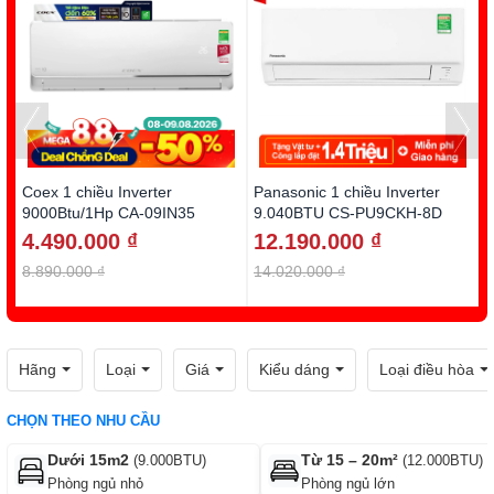
Coex 1 chiều Inverter
Panasonic 1 chiều Inverter
D
9000Btu/1Hp CA-09IN35
9.040BTU CS-PU9CKH-8D
1
4.490.000 ₫
12.190.000 ₫
8.890.000 ₫
14.020.000 ₫
1
Hãng
Loại
Giá
Kiểu dáng
Loại điều hòa
CHỌN THEO NHU CẦU
Dưới 15m2
Từ 15 – 20m²
(9.000BTU)
(12.000BTU)
Phòng ngủ nhỏ
Phòng ngủ lớn