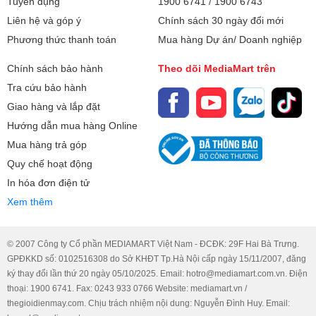
Tuyển dụng
1900 6741
/
1900 6743
các sai lầm đắt giá mà bạn cần
tính toán công suất máy lạnh
Liên hệ và góp ý
Chính sách 30 ngày đổi mới
đặc biệt giám sát khi thợ thi
chính xác nhằm tối ưu hóa chi
Phương thức thanh toán
Mua hàng Dự án/ Doanh nghiệp
công tại nhà.
phí đầu tư và hóa đơn tiền điện
hàng tháng?
Chính sách bảo hành
Theo dõi MediaMart trên
Tra cứu bảo hành
Giao hàng và lắp đặt
Hướng dẫn mua hàng Online
Mua hàng trả góp
Quy chế hoạt động
In hóa đơn điện tử
Xem thêm
© 2007 Công ty Cổ phần MEDIAMART Việt Nam - ĐCĐK: 29F Hai Bà Trưng.
GPĐKKD số: 0102516308 do Sở KHĐT Tp.Hà Nội cấp ngày 15/11/2007, đăng
ký thay đổi lần thứ 20 ngày 05/10/2025. Email: hotro@mediamart.com.vn. Điện
thoại: 1900 6741. Fax: 0243 933 0766 Website: mediamart.vn /
thegioidienmay.com. Chịu trách nhiệm nội dung: Nguyễn Đình Huy. Email: