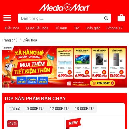
Điều hòa
Quạt điều hòa
Tủ lạnh
Tivi
Máy giặt
iPhone 17
Trang chủ
Điều hòa
TOP SẢN PHẨM BÁN CHẠY
Tất cả
9.000BTU
12.000BTU
18.000BTU
-49%
-13%