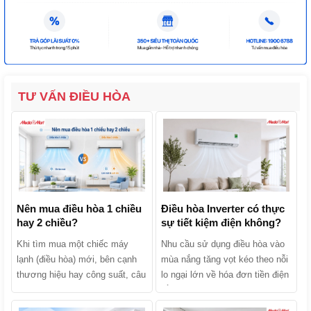
TƯ VẤN ĐIỀU HÒA
Nên mua điều hòa 1 chiều
Điều hòa Inverter có thực
hay 2 chiều?
sự tiết kiệm điện không?
Khi tìm mua một chiếc máy
Nhu cầu sử dụng điều hòa vào
lạnh (điều hòa) mới, bên cạnh
mùa nắng tăng vọt kéo theo nỗi
thương hiệu hay công suất, câu
lo ngại lớn về hóa đơn tiền điện
hỏi khiến nhiều người băn
hằng tháng. Khi tìm mua sản
khoăn nhất chính là: Nên mua
phẩm, chắc chắn bạn đã từng