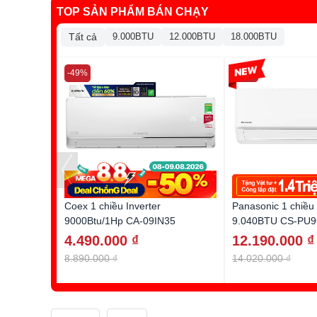
TOP SẢN PHẨM BÁN CHẠY
Tất cả
9.000BTU
12.000BTU
18.000BTU
-49%
-13%
Coex 1 chiều Inverter
Panasonic 1 chiều 
9000Btu/1Hp CA-09IN35
9.040BTU CS-PU
4.490.000 ₫
12.190.000 ₫
8.890.000 ₫
14.020.000 ₫