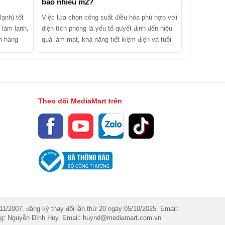
bao nhiêu m2?
ạnh) tốt
Việc lựa chọn công suất điều hòa phù hợp với
 làm lạnh,
diện tích phòng là yếu tố quyết định đến hiệu
n hàng
quả làm mát, khả năng tiết kiệm điện và tuổi
ới 40% vào
thọ của thiết bị. Trong số các dòng máy trên
t nhiều
thị trường, phân khúc công suất nhỏ luôn
hảy nước,
nhận được sự quan tâm lớn từ người tiêu
thuật. Vậy
dùng, đặc biệt là cho các không gian sống
? Hãy
vừa và nhỏ. Vậy điều hòa 9000 BTU dùng cho
Theo dõi MediaMart trên
àng" và
phòng bao nhiêu m2 là chuẩn nhất? Làm sao
biệt giám
để tính toán công suất máy lạnh chính xác
nhằm tối ưu hóa chi phí đầu tư và hóa đơn
tiền điện hàng tháng?
007, đăng ký thay đổi lần thứ 20 ngày 05/10/2025. Email:
dung: Nguyễn Đình Huy. Email: huynd@mediamart.com.vn