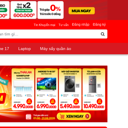
Đăng nhập
Đăng ký
Tin Khuyến mại
Tư vấn
ne 17
Laptop
Máy sấy quần áo