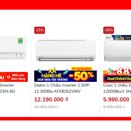
-25%
-40%
Inverter
Daikin 1 Chiều Inverter 1.5HP-
Coex 1 chiều I
9CKH-8D
12.300Btu ATKB35ZVMV
12000Btu/1.5
12.190.000 ₫
5.990.000
16.450.000 ₫
9.990.000 ₫