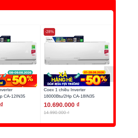
-28%
-28%
nverter
Coex 1 chiều Inverter
Casper 1 c
Hp CA-12IN35
18000Btu/2Hp CA-18IN35
18.800BT
 ₫
10.690.000 ₫
11.490.
14.990.000 ₫
15.990.00
Tặng quà đ