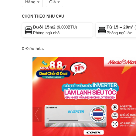
Hãng
Giá
CHỌN THEO NHU CẦU
Dưới 15m2
Từ 15 – 20m²
(9.000BTU)
(
Phòng ngủ nhỏ
Phòng ngủ lớn
0
Điều hòa
: