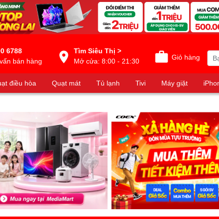
0 6788
Tìm Siêu Thị >
Giỏ hàng
vấn bán hàng
Mở cửa: 8:00 - 21:30
ạt điều hòa
Quạt mát
Tủ lạnh
Tivi
Máy giặt
iPho