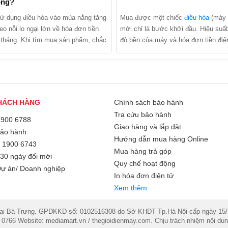
ông?
ử dụng điều hòa vào mùa nắng tăng
Mua được một chiếc
điều hòa
(máy l
eo nỗi lo ngại lớn về hóa đơn tiền
mới chỉ là bước khởi đầu. Hiệu suất
 tháng. Khi tìm mua sản phẩm, chắc
độ bền của máy và hóa đơn tiền điệ
đã từng nghe các lời quảng cáo:
tháng của gia đình bạn phụ thuộc t
Inverter tiết kiệm điện lên tới 30% -
quá trình lắp đặt. Trên thực tế, có rấ
 điều hòa Inverter có thực sự tiết
trường hợp máy vừa lắp xong đã c
không hay đó chỉ là chiêu trò
làm lạnh kém hoặc kêu to do lỗi kỹ 
 của nhà sản xuất? Cùng MediaMart
lắp đặt điều hòa cần lưu ý những gì
HÁCH HÀNG
Chính sách bảo hành
cơ chế hoạt động, phân tích ưu
cùng điểm qua những tiêu chuẩn "v
Tra cứu bảo hành
m và tìm ra câu trả lời chính xác
các sai lầm đắt giá mà bạn cần đặc 
1900 6788
Giao hàng và lắp đặt
 bài viết dưới đây!
sát khi thợ thi công tại nhà.
Bảo hành:
Hướng dẫn mua hàng Online
/
1900 6743
Mua hàng trả góp
30 ngày đổi mới
Quy chế hoạt động
ự án/ Doanh nghiệp
In hóa đơn điện tử
Xem thêm
Bà Trưng. GPĐKKD số: 0102516308 do Sở KHĐT Tp.Hà Nội cấp ngày 15/11/2
 0766 Website: mediamart.vn / thegioidienmay.com. Chịu trách nhiệm nội 