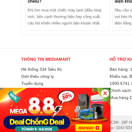
chiều?
điện kh
Khi tìm mua một chiếc máy lạnh (điều hòa)
Nhu cầu s
mới, bên cạnh thương hiệu hay công suất,
vọt kéo th
câu hỏi khiến nhiều người băn khoăn nhất
điện hằng
chính là: Nên mua điều hòa 1 chiều hay 2
chắn bạn 
chiều? Hai dòng máy này thực chất khác nhau
“Điều hòa 
như thế nào và đâu là lựa chọn kinh tế, phù
70%”. Liệu
hợp nhất với gia đình bạn? Hãy cùng
kiệm điện 
MediaMart phân biệt chi tiết 2 dòng sản phẩm
marketing
THÔNG TIN MEDIAMART
HỖ TRỢ K
này để tìm ra câu trả lời nhé!
khám phá 
nhược điể
Hệ thống 334 Siêu thị
Bán hàng: 
nhất trong
Giới thiệu công ty
Khiếu nại, 
Tuyển dụng
1900 6741
Liên hệ và góp ý
Chính sách 
Phương thức thanh toán
Mua hàng D
© 2007 Công ty Cổ phần MEDIAMART Việt Nam - ĐCĐK: 29F Hai 
hotro@mediamart.com.vn. Điện thoại: 1900 6741. Fax: 0243 933