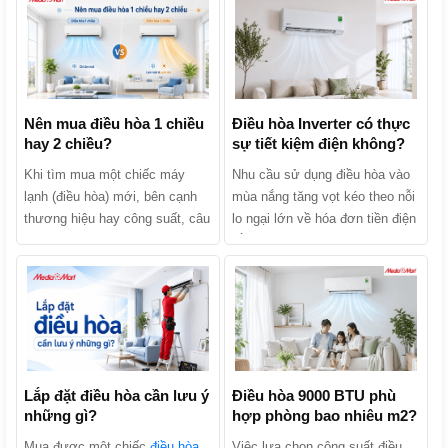
Nên mua điều hòa 1 chiều
Điều hòa Inverter có thực
hay 2 chiều?
sự tiết kiệm điện không?
Khi tìm mua một chiếc máy
Nhu cầu sử dụng điều hòa vào
lạnh (điều hòa) mới, bên cạnh
mùa nắng tăng vọt kéo theo nỗi
thương hiệu hay công suất, câu
lo ngại lớn về hóa đơn tiền điện
hỏi khiến nhiều người băn
hằng tháng. Khi tìm mua sản
khoăn nhất chính là: Nên mua
phẩm, chắc chắn bạn đã từng
điều hòa 1 chiều hay 2 chiều?
nghe các lời quảng cáo: “Điều
Hai dòng máy này thực chất
hòa Inverter tiết kiệm điện lên
khác nhau như thế nào và đâu
tới 30% - 70%”. Liệu điều hòa
là lựa chọn kinh tế, phù hợp
Inverter có thực sự tiết kiệm
nhất với gia đình bạn? Hãy
điện không hay đó chỉ là chiêu
cùng MediaMart phân biệt chi
Lắp đặt điều hòa cần lưu ý
trò marketing của nhà sản xuất?
Điều hòa 9000 BTU phù
những gì?
hợp phòng bao nhiêu m2?
tiết 2 dòng sản phẩm này để tìm
Cùng MediaMart khám phá cơ
ra câu trả lời nhé!
chế hoạt động, phân tích ưu
Mua được một chiếc
điều hòa
Việc lựa chọn công suất điều