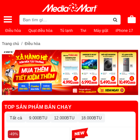
Điều hòa
Quạt điều hòa
Tủ lạnh
Tivi
Máy giặt
iPhone 17
Trang chủ
Điều hòa
TOP SẢN PHẨM BÁN CHẠY
Tất cả
9.000BTU
12.000BTU
18.000BTU
-49%
-13%