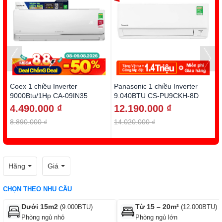
Coex 1 chiều Inverter
Panasonic 1 chiều Inverter
D
9000Btu/1Hp CA-09IN35
9.040BTU CS-PU9CKH-8D
1
4.490.000 ₫
12.190.000 ₫
8.890.000 ₫
14.020.000 ₫
1
Hãng
Giá
CHỌN THEO NHU CẦU
Dưới 15m2
Từ 15 – 20m²
(9.000BTU)
(12.000BTU)
Phòng ngủ nhỏ
Phòng ngủ lớn