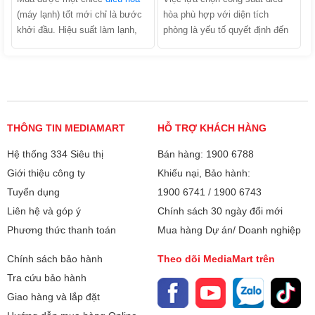
nhược điểm và tìm ra câu trả
(máy lạnh) tốt mới chỉ là bước
hòa phù hợp với diện tích
lời chính xác nhất trong bài viết
khởi đầu. Hiệu suất làm lạnh,
phòng là yếu tố quyết định đến
dưới đây!
độ bền của máy và hóa đơn tiền
hiệu quả làm mát, khả năng tiết
điện hàng tháng của gia đình
kiệm điện và tuổi thọ của thiết
bạn phụ thuộc tới 40% vào quá
bị. Trong số các dòng máy trên
trình lắp đặt. Trên thực tế, có
thị trường, phân khúc công suất
rất nhiều trường hợp máy vừa
nhỏ luôn nhận được sự quan
lắp xong đã chảy nước, làm
tâm lớn từ người tiêu dùng, đặc
THÔNG TIN MEDIAMART
HỖ TRỢ KHÁCH HÀNG
lạnh kém hoặc kêu to do lỗi kỹ
biệt là cho các không gian sống
Hệ thống 334 Siêu thị
thuật. Vậy lắp đặt điều hòa cần
Bán hàng: 1900 6788
vừa và nhỏ. Vậy điều hòa 9000
lưu ý những gì? Hãy cùng điểm
BTU dùng cho phòng bao nhiêu
Giới thiệu công ty
Khiếu nại, Bảo hành:
qua những tiêu chuẩn "vàng" và
m2 là chuẩn nhất? Làm sao để
Tuyển dụng
1900 6741
/
1900 6743
các sai lầm đắt giá mà bạn cần
tính toán công suất máy lạnh
Liên hệ và góp ý
Chính sách 30 ngày đổi mới
đặc biệt giám sát khi thợ thi
chính xác nhằm tối ưu hóa chi
Phương thức thanh toán
Mua hàng Dự án/ Doanh nghiệp
công tại nhà.
phí đầu tư và hóa đơn tiền điện
hàng tháng?
Chính sách bảo hành
Theo dõi MediaMart trên
Tra cứu bảo hành
Giao hàng và lắp đặt