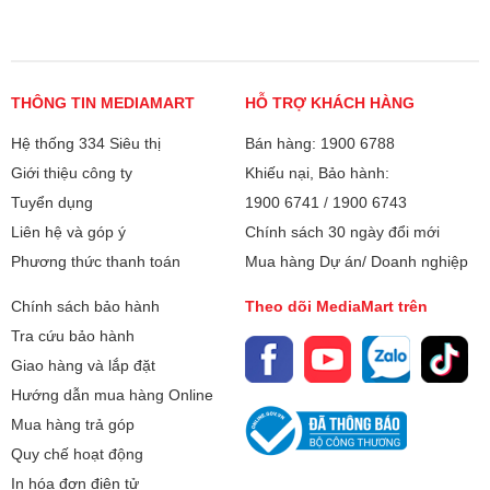
bạn phụ thuộc tới 40% vào quá
bị. Trong số các dòng máy trên
trình lắp đặt. Trên thực tế, có
thị trường, phân khúc công suất
rất nhiều trường hợp máy vừa
nhỏ luôn nhận được sự quan
lắp xong đã chảy nước, làm
tâm lớn từ người tiêu dùng, đặc
THÔNG TIN MEDIAMART
HỖ TRỢ KHÁCH HÀNG
lạnh kém hoặc kêu to do lỗi kỹ
biệt là cho các không gian sống
Hệ thống 334 Siêu thị
thuật. Vậy lắp đặt điều hòa cần
Bán hàng: 1900 6788
vừa và nhỏ. Vậy điều hòa 9000
lưu ý những gì? Hãy cùng điểm
BTU dùng cho phòng bao nhiêu
Giới thiệu công ty
Khiếu nại, Bảo hành:
qua những tiêu chuẩn "vàng" và
m2 là chuẩn nhất? Làm sao để
Tuyển dụng
1900 6741
/
1900 6743
các sai lầm đắt giá mà bạn cần
tính toán công suất máy lạnh
Liên hệ và góp ý
Chính sách 30 ngày đổi mới
đặc biệt giám sát khi thợ thi
chính xác nhằm tối ưu hóa chi
Phương thức thanh toán
Mua hàng Dự án/ Doanh nghiệp
công tại nhà.
phí đầu tư và hóa đơn tiền điện
hàng tháng?
Chính sách bảo hành
Theo dõi MediaMart trên
Tra cứu bảo hành
Giao hàng và lắp đặt
Hướng dẫn mua hàng Online
Mua hàng trả góp
Quy chế hoạt động
In hóa đơn điện tử