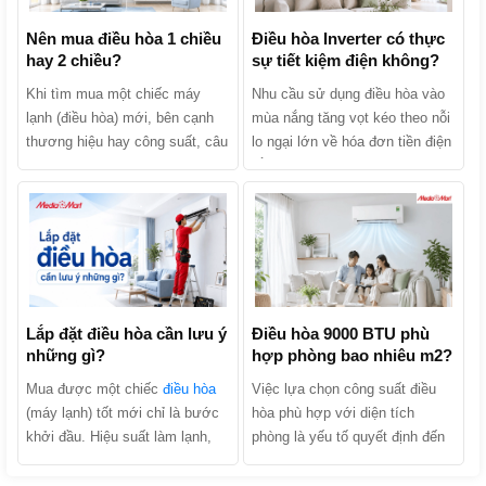
Nên mua điều hòa 1 chiều
Điều hòa Inverter có thực
hay 2 chiều?
sự tiết kiệm điện không?
Khi tìm mua một chiếc máy
Nhu cầu sử dụng điều hòa vào
lạnh (điều hòa) mới, bên cạnh
mùa nắng tăng vọt kéo theo nỗi
thương hiệu hay công suất, câu
lo ngại lớn về hóa đơn tiền điện
hỏi khiến nhiều người băn
hằng tháng. Khi tìm mua sản
khoăn nhất chính là: Nên mua
phẩm, chắc chắn bạn đã từng
điều hòa 1 chiều hay 2 chiều?
nghe các lời quảng cáo: “Điều
Hai dòng máy này thực chất
hòa Inverter tiết kiệm điện lên
khác nhau như thế nào và đâu
tới 30% - 70%”. Liệu điều hòa
là lựa chọn kinh tế, phù hợp
Inverter có thực sự tiết kiệm
nhất với gia đình bạn? Hãy
điện không hay đó chỉ là chiêu
cùng MediaMart phân biệt chi
Lắp đặt điều hòa cần lưu ý
trò marketing của nhà sản xuất?
Điều hòa 9000 BTU phù
những gì?
hợp phòng bao nhiêu m2?
tiết 2 dòng sản phẩm này để tìm
Cùng MediaMart khám phá cơ
ra câu trả lời nhé!
chế hoạt động, phân tích ưu
Mua được một chiếc
điều hòa
Việc lựa chọn công suất điều
nhược điểm và tìm ra câu trả
(máy lạnh) tốt mới chỉ là bước
hòa phù hợp với diện tích
lời chính xác nhất trong bài viết
khởi đầu. Hiệu suất làm lạnh,
phòng là yếu tố quyết định đến
dưới đây!
độ bền của máy và hóa đơn tiền
hiệu quả làm mát, khả năng tiết
điện hàng tháng của gia đình
kiệm điện và tuổi thọ của thiết