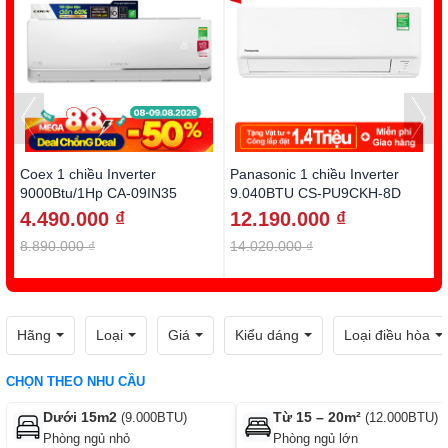
Coex 1 chiều Inverter
Panasonic 1 chiều Inverter
D
9000Btu/1Hp CA-09IN35
9.040BTU CS-PU9CKH-8D
1
4.490.000 ₫
12.190.000 ₫
8.890.000 ₫
14.020.000 ₫
1
Hãng
Loại
Giá
Kiểu dáng
Loại điều hòa
CHỌN THEO NHU CẦU
Dưới 15m2
Từ 15 – 20m²
(9.000BTU)
(12.000BTU)
Phòng ngủ nhỏ
Phòng ngủ lớn