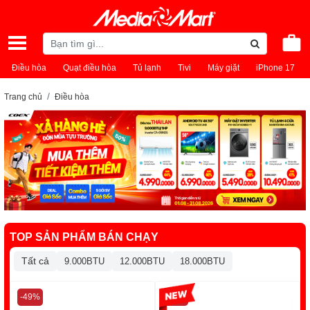
Điều hòa
Quạt điều hòa
Tủ lạnh
Tivi
Máy giặt
iPhone 17
Trang chủ
Điều hòa
TOP SẢN PHẨM BÁN CHẠY
Tất cả
9.000BTU
12.000BTU
18.000BTU
-49%
-13%