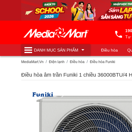
190
Tư 
DANH MỤC
SẢN PHẨM
Điều hòa
Qu
Máy lọc nước
MediaMart.Vn
Điện lạnh
Điều hòa
Điều hòa Funiki
Điều hòa âm trần Funiki 1 chiều 36000BTU/4