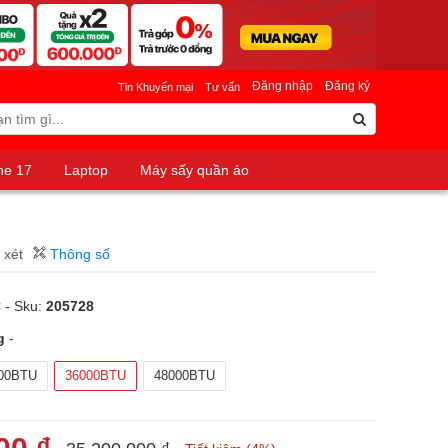
Đăng nhập
Đăng ký
Tin Khuyến mại
Tư vấn
ne 17
Laptop
Máy sấy quần áo
 xét
Thông số
C
- Sku:
205728
g
-
00BTU
36000BTU
48000BTU