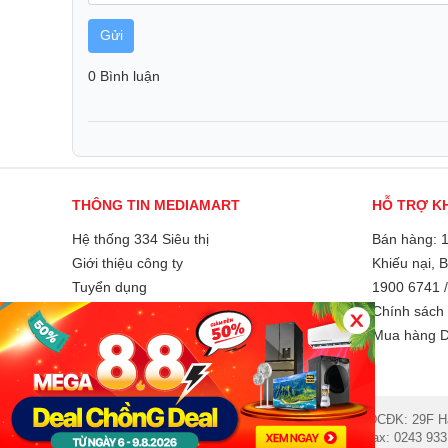
Gửi
0 Bình luận
THÔNG TIN MEDIAMART
HỖ TRỢ K
Hệ thống 334 Siêu thị
Bán hàng: 
Giới thiệu công ty
Khiếu nại, 
Tuyển dụng
1900 6741
Liên hệ và góp ý
Chính sách 
Phương thức thanh toán
Mua hàng D
© 2007 Công ty Cổ phần MEDIAMART Việt Nam - ĐCĐK: 29F Hai 
hotro@mediamart.com.vn. Điện thoại: 1900 6741. Fax: 0243 933