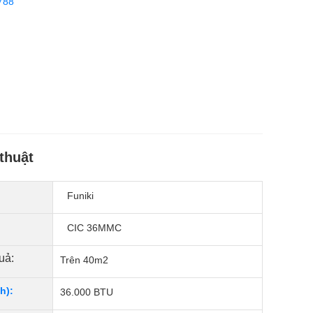
788
thuật
Funiki
CIC 36MMC
uả:
Trên 40m2
h):
36.000 BTU