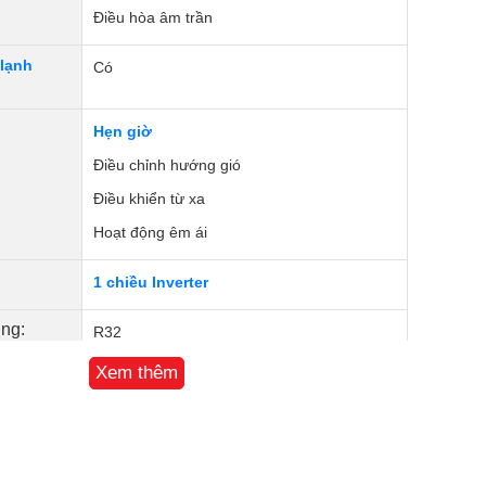
Điều hòa âm trần
lạnh
Có
Hẹn giờ
Điều chỉnh hướng gió
Điều khiển từ xa
Hoạt động êm ái
1 chiều Inverter
ng:
R32
Xem thêm
24 tháng
Malaysia