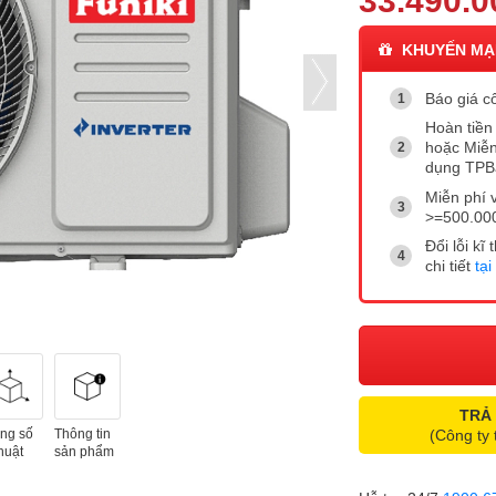
33.490.0
KHUYẾN MẠ
Báo giá cô
Hoàn tiền 
hoặc Miễn
dụng TP
Miễn phí 
>=500.00
Đổi lỗi k
chi tiết
tại
TRẢ
ng số
Thông tin
(Công ty 
huật
sản phẩm