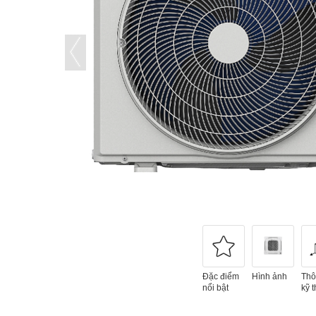
Đặc điểm
Hình ảnh
Thô
nổi bật
kỹ t