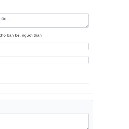
 cho bạn bè, người thân
 với khả năng đảo cánh tự động, giúp
 vòng 10 phút sau khi bật, điều hòa có thể
nh năng này.