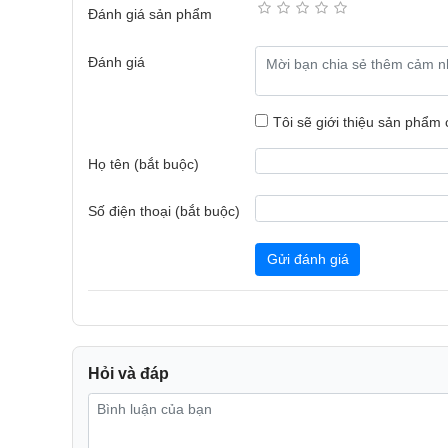
Đánh giá sản phẩm
Đánh giá
Tôi sẽ giới thiệu sản phẩm
Họ tên (bắt buộc)
Luồng gió 360 độ làm mát nhanh chóng
Số điện thoại (bắt buộc)
Funiki CIC 36MMC có thiết kế luồng gió 360 độ cùng
Gửi đánh giá
không khí mát lạnh lan tỏa đều khắp phòng. Chỉ trong
tạo cảm giác mát mẻ, dễ chịu cho người dùng nhờ tí
Hỏi và đáp