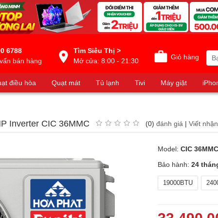
0 6788
Tìm Siêu Thị >
Giỏ hàng
vấn bán hàng
Mở cửa: 8:00 - 21:30
ạt điều hòa
Quạt mát
Tủ lạnh
Tivi
Máy giặt
iPho
 HP Inverter CIC 36MMC
(0)
đánh giá
|
Viết nhận
Model:
CIC 36MM
Bảo hành:
24 thán
19000BTU
240