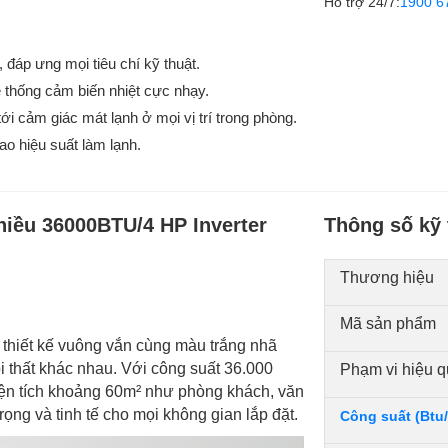
Hỗ trợ 24/7:
1900 6
, đáp ưng mọi tiêu chí kỹ thuật.
ệ thống cảm biến nhiệt cực nhạy.
i cảm giác mát lạnh ở mọi vị trí trong phòng.
ao hiệu suất làm lạnh.
hiều 36000BTU/4 HP Inverter
Thông số kỹ 
Thương hiệu
Mã sản phẩm
thiết kế vuông vắn cùng màu trắng nhã
i thất khác nhau. Với công suất 36.000
Phạm vi hiệu q
n tích khoảng 60m² như phòng khách, văn
ọng và tinh tế cho mọi không gian lắp đặt.
Công suất (Btu/