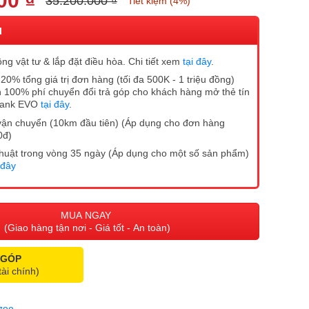
00 ₫
35.200.000 ₫
Tiết kiệm (4%)
I
ng vật tư & lắp đặt điều hòa. Chi tiết xem
tại đây
.
20% tổng giá trị đơn hàng (tối đa 500K - 1 triệu đồng)
 100% phí chuyển đổi trả góp cho khách hàng mở thẻ tín
Bank EVO
tại đây
.
vận chuyển (10km đầu tiên) (Áp dụng cho đơn hàng
0đ)
ĩ thuật trong vòng 35 ngày (Áp dụng cho một số sản phẩm)
 đây
MUA NGAY
(Giao hàng tận nơi - Giá tốt - An toàn)
 GÓP
tài chính)