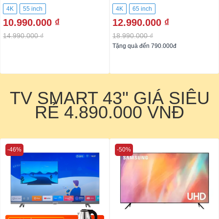
4K
55 inch
4K
65 inch
10.990.000 ₫
12.990.000 ₫
14.990.000 ₫
18.990.000 ₫
Tặng quà đến 790.000đ
TV SMART 43" GIÁ SIÊU
RẺ 4.890.000 VNĐ
-46%
-50%