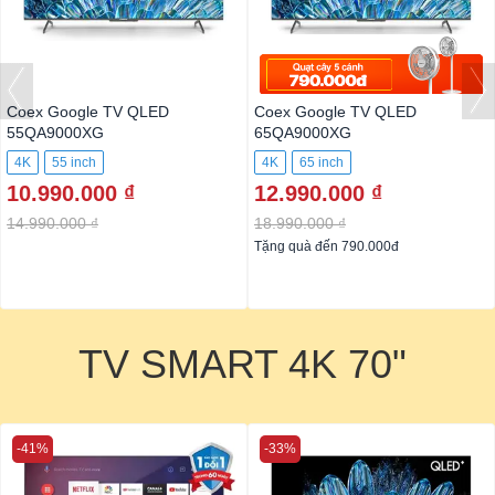
Coex Google TV QLED
Coex Google TV QLED
55QA9000XG
65QA9000XG
4K
55 inch
4K
65 inch
10.990.000 ₫
12.990.000 ₫
14.990.000 ₫
18.990.000 ₫
Tặng quà đến 790.000đ
TV SMART 4K 70"
-41%
-33%