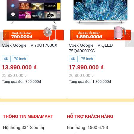
Coex Google TV 70UT7000X
Coex Google TV QLED
75QA9000XG
4K
70 inch
4K
75 inch
13.990.000 ₫
17.990.000 ₫
23.990.000 ₫
26.900.000 ₫
Tặng quà đến 790.000đ
Tặng quà đến 1.800.000đ
THÔNG TIN MEDIAMART
HỖ TRỢ KHÁCH HÀNG
Hệ thống 334 Siêu thị
Bán hàng: 1900 6788