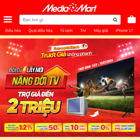
Điều hòa
Quạt điều hòa
Tủ lạnh
Tivi
Máy giặt
iPhone 17