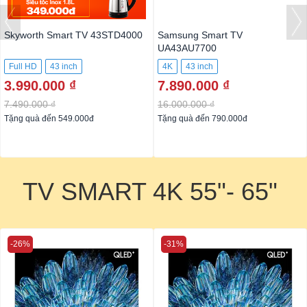
Skyworth Smart TV 43STD4000
Samsung Smart TV
UA43AU7700
Full HD
43 inch
4K
43 inch
3.990.000 ₫
7.890.000 ₫
7.490.000 ₫
16.000.000 ₫
Tặng quà đến 549.000đ
Tặng quà đến 790.000đ
TV SMART 4K 55"- 65"
-26%
-31%