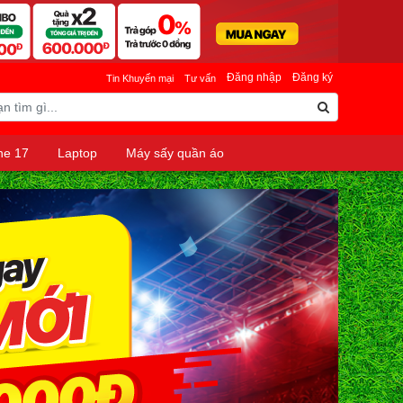
Đăng nhập
Đăng ký
Tin Khuyến mại
Tư vấn
ne 17
Laptop
Máy sấy quần áo