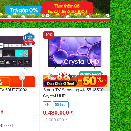
-40%
-46%
 TV 50UT7000X
Smart TV Samsung 4K 55U8500
Coex And
Crystal UHD
4K
55 inch
4K
50 
 ₫
9.480.000 ₫
6.990.
15.900.000 ₫
12.990.0
70.000đ