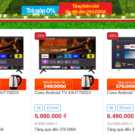
-33%
-48%
40UT7002X
Coex Android TV 43UT7002X
Coex Android
2k
43 inch
4K
50 inch
5.990.000 ₫
6.490.000
8.990.000 ₫
12.690.000 ₫
0đ
Tặng quà đến 370.000đ
Tặng quà đến 3