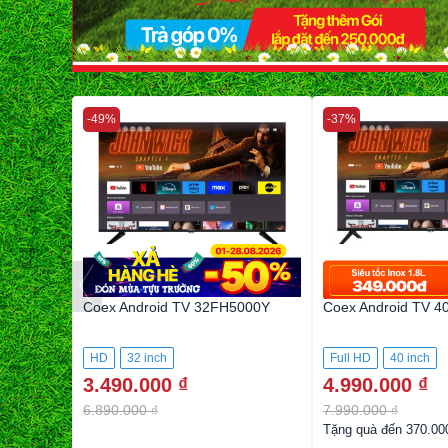
-49%
-37%
 55 inch
Coex Android TV 32FH5000Y
Coex Android TV 
HD
32 inch
Full HD
40 inch
3.490.000 ₫
4.990.000 ₫
6.890.000 ₫
7.990.000 ₫
Tặng quà đến 370.00