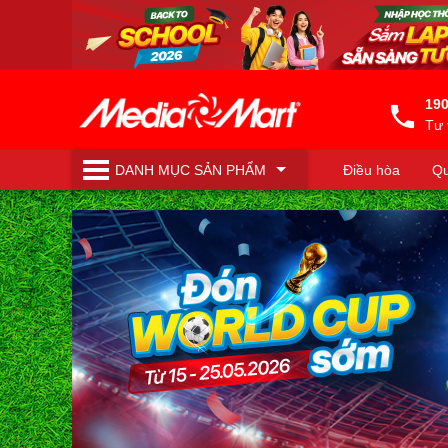
190
Tư 
DANH MỤC
SẢN PHẨM
Điều hòa
Qu
Máy lọc nước