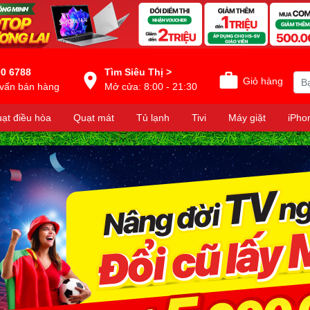
0 6788
Tìm Siêu Thị >
Giỏ hàng
vấn bán hàng
Mở cửa: 8:00 - 21:30
ạt điều hòa
Quạt mát
Tủ lạnh
Tivi
Máy giặt
iPho